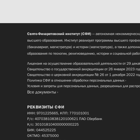
Свято-Филаретовский институт (СФИ)
— автономная некоммерческа
высшего образования. Институт реализует программы высшего профес
(бакалавриат, магистратура) и истории (магистратура), а также допол
образования по теологии, религиоведению, истории и социальной рабо
Лицензия на осуществление образовательной деятельности от 29 дека
Свидетельство о государственной аккредитации от 26 января 2023 го
Свидетельство о церковной аккредитации № 26 от 1 декабря 2022 го
Политика СФИ в отношении обработки персональных данных
Условия и запреты для персональных данных, разрешенных для распр
Все документы
РЕКВИЗИТЫ СФИ
ИНН: 9701225665, КПП: 770101001
Р/с: 40703810838120100621 ПАО Сбербанк
К/с: 30101810400000000225
БИК: 044525225
ОКТМО: 45375000