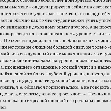
ехорошо, особенно если будет повторяться чисто м
жный момент – он декларируется сейчас на светско
удничества со студентами. Понятно, что в падшей 
ается обычно как то что студент может учить учит
это внимание к духовному опыту другого, а не прос
зговор всегда на «горизонтальном» уровне. Если ты
ть. Но если ты преподаватель, и общаешься с учени
и имеет пока не слишком большой опыт, не только 
май, что его духовный опыт может в каких-то случ
о возможно иногда даже на уровне школьника и, тем
ка, прошедшего оглашение, который учится в нашем
айти какой-то более глубокий уровень, и препода
некоторые уродливости духовной жизни, когда люди
ужить, т.е. общаться горизонтально, а не говорить 
ы делать, служить; давайте просто жить». Нужно вн
еловека, но с трезвой оценкой его реальных возмо
ись.