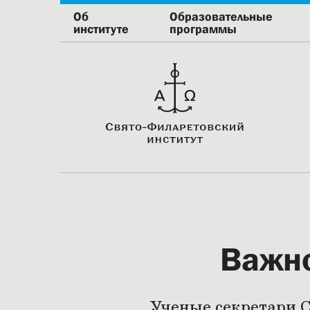
Об
Образовательные
институте
программы
Важно
Ученые секретари 