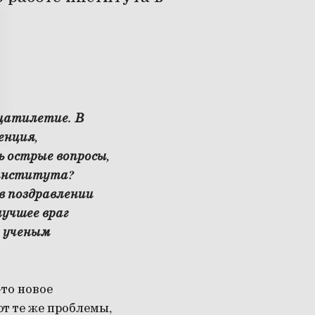
цатилетие. В
енция,
ь острые вопросы,
 института?
в поздравлении
лучшее враг
к ученым
-то новое
ют те же проблемы,