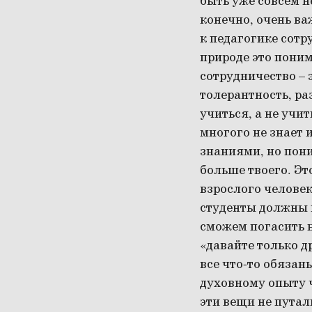
быть уже совсем н
конечно, очень ва
к педагогике сотр
природе это поним
сотрудничество – 
толерантность, ра
учиться, а не учи
многого не знает 
знаниями, но пони
больше твоего. Эт
взрослого челове
студенты должны н
сможем погасить 
«давайте только др
все что-то обязан
духовному опыту ч
эти вещи не путал