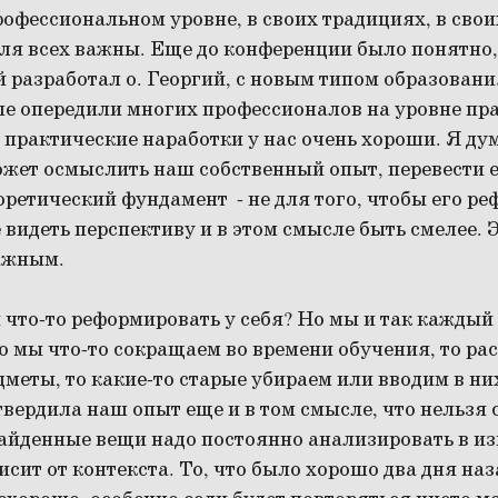
рофессиональном уровне, в своих традициях, в сво
для всех важны. Еще до конференции было понятно
 разработал о. Георгий, с новым типом образовани
е опередили многих профессионалов на уровне пра
 практические наработки у нас очень хороши. Я дум
жет осмыслить наш собственный опыт, перевести е
ретический фундамент - не для того, чтобы его ре
 видеть перспективу и в этом смысле быть смелее. 
ажным.
что-то реформировать у себя? Но мы и так каждый
 мы что-то сокращаем во времени обучения, то ра
меты, то какие-то старые убираем или вводим в них
ердила наш опыт еще и в том смысле, что нельзя с
найденные вещи надо постоянно анализировать в 
висит от контекста. То, что было хорошо два дня на