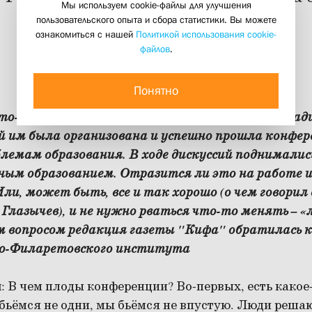
Мы используем cookie-файлы для улучшения
новом учебном году
пользовательского опыта и сбора статистики. Вы можете
ознакомиться с нашей
Политикой использования cookie-
10 сентября 2008
файлов
.
Понятно
ято-Филаретовский институт отметил свое двад
ой им была организована и успешно прошла конфер
лемам образования. В ходе дискуссий поднималис
вным образованием. Отразится ли это на работе
ли, может быть, все и так хорошо (о чем говорил 
Глазычев), и не нужно рваться что-то менять – «
м вопросом редакция газеты "Кифа" обратилась 
о-Филаретовского института
й
: В чем плоды конференции? Во-первых, есть какое
бьёмся не одни, мы бьёмся не впустую. Люди реша