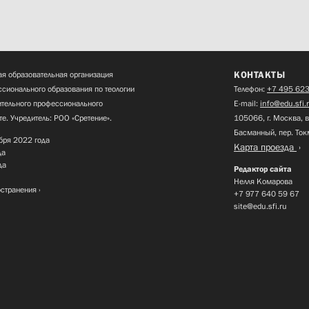
КОНТАКТЫ
я образовательная организация
сионального образования по теологии
Телефон:
+7 495 623
нительного профессионального
E-mail:
info@edu.sfi.
те. Учредитель: РОО «Сретение».
105066, г. Москва, в
Басманный, пер. Ток
бря 2022 года
Карта проезда
да
да
Редактор сайта
Нелля Комарова
остранения
+7 977 640 59 67
site@edu.sfi.ru