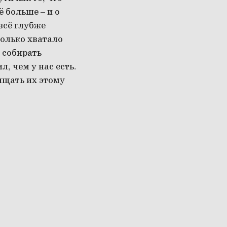
 больше – и о
 всё глубже
только хватало
а собирать
, чем у нас есть.
ящать их этому