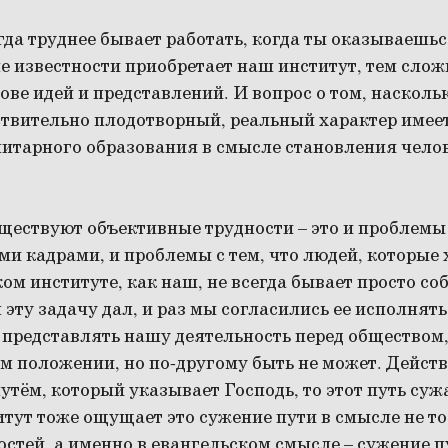
егда труднее бывает работать, когда ты оказываешьс
е известности приобретает наш институт, тем сло
ове идей и представлений. И вопрос о том, насколь
ствительно плодотворный, реальный характер имее
итарного образования в смысле становления челове
уществуют объективные трудности – это и проблемы
и кадрами, и проблемы с тем, что людей, которые 
ом институте, как наш, не всегда бывает просто соб
 эту задачу дал, и раз мы согласились ее исполнят
я представлять нашу деятельность перед общество
м положении, но по-другому быть не может. Действ
утём, который указывает Господь, то этот путь суж
итут тоже ощущает это сужение пути в смысле не т
стей, а именно в евангельском смысле – сужение пу