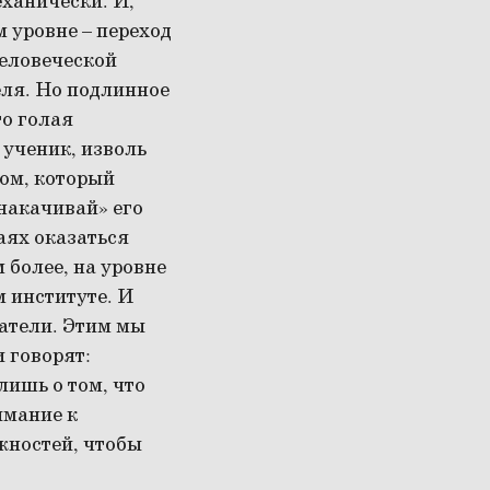
еханически. И,
м уровне – переход
человеческой
еля. Но подлинное
то голая
 ученик, изволь
ком, который
«накачивай» его
аях оказаться
 более, на уровне
 институте. И
ватели. Этим мы
 говорят:
лишь о том, что
имание к
жностей, чтобы