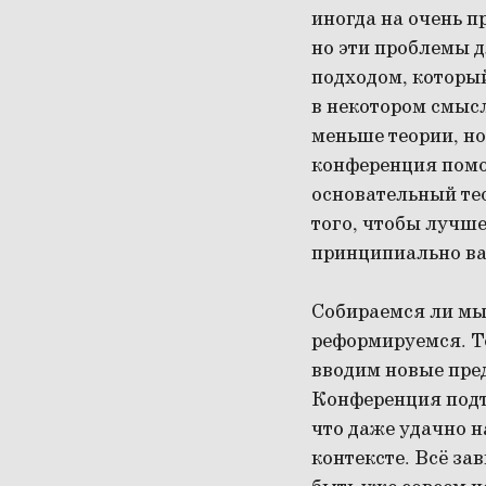
иногда на очень п
но эти проблемы 
подходом, который
в некотором смысл
меньше теории, но
конференция помо
основательный тео
того, чтобы лучше
принципиально в
Собираемся ли мы 
реформируемся. То
вводим новые пред
Конференция подтв
что даже удачно 
контексте. Всё за