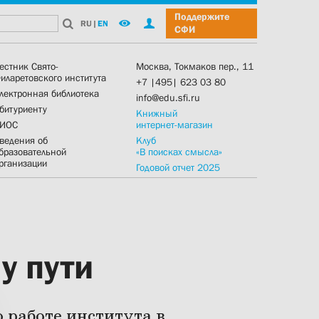
Поддержите
RU
|
EN
СФИ
естник Свято-
Москва, Токмаков пер., 11
иларетовского института
+7 |495| 623 03 80
лектронная библиотека
info@edu.sfi.ru
битуриенту
Книжный
ИОС
интернет-магазин
ведения об
Клуб
бразовательной
«В поисках смысла»
рганизации
Годовой отчет 2025
у пути
работе института в