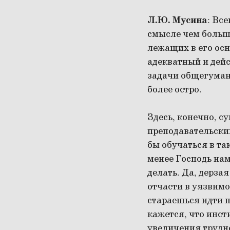
Л.Ю. Мусина
: Вс
смысле чем больш
лежащих в его осн
адекватный и дей
задачи общегуман
более остро.
Здесь, конечно, с
преподавательским
бы обучаться в так
менее Господь нам
делать. Да, дерза
отчасти в уязвимо
стараешься идти п
кажется, что инст
увеличения трудно