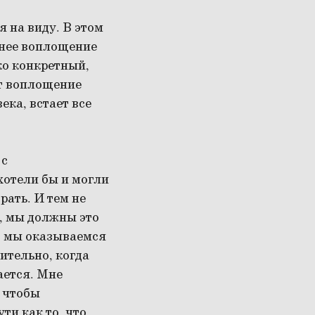
я на виду. В этом
жнее воплощение
ко конкретный,
т воплощение
ка, встает все
 с
хотели бы и могли
рать. И тем не
ь, мы должны это
м, мы оказываемся
ительно, когда
ается. Мне
о чтобы
ти как то, что