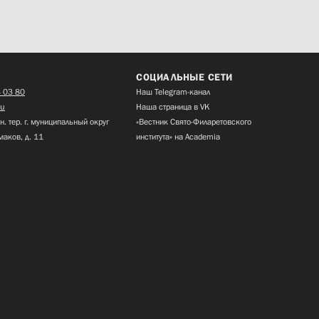
СОЦИАЛЬНЫЕ СЕТИ
 03 80
Наш Telegram-канал
ru
Наша страница в VK
н. тер. г. муниципальный округ
«Вестник Свято-Филаретовского
маков, д. 11
института» на Academia