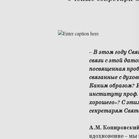
–
В этом году Св
связи с этой дат
посвященная проб
связанные с духо
Каким образом? И
институту проф. 
хорошего»? С эти
секретарям Свят
А.М. Копировски
вдохновение – мы 