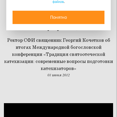
файлов
.
Священник Георгий
Кочетков об итогах
Понятно
конференции
Ректор СФИ священник Георгий Кочетков об
итогах Международной богословской
конференции «Традиция святоотеческой
катехизации: современные вопросы подготовки
катехизаторов»
01 июня 2012