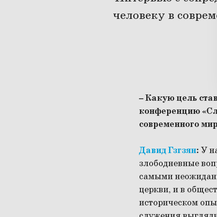
человеку в совре
– Какую цель ста
конференцию «Слу
современного мир
Давид Гзгзян
:
У н
злободневные воп
самыми неожиданн
церкви, и в общест
историческом опыт
служения выглядит