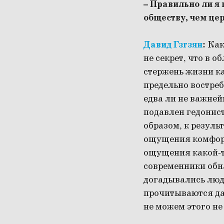
– Правильно ли я
обществу, чем це
Давид Гзгзян
:
Как 
не секрет, что в 
стержень жизни ка
предельно востреб
едва ли не важней
подавлен гедонис
образом, к резуль
ощущения комфорт
ощущения какой-т
современники обна
догадывались люди
прочитываются да
не можем этого не