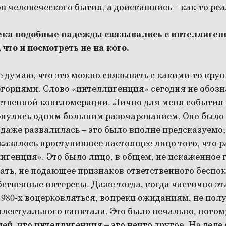
 человеческого бытия, а доискавшись – как-то реа
века подобные надежды связывались с интеллигенц
 что и посмотреть не на кого.
е думаю, что это можно связывать с какими-то кру
гориями. Слово «интеллигенция» сегодня не обозн
твенной конгломерации. Лично для меня события к
рнулись одним большим разочарованием. Оно было н
 даже развалилась – это было вполне предсказуем
казалось проступившее настоящее лицо того, что 
игенция». Это было лицо, в общем, не искаженное
ть, не подающее признаков ответственного беспоко
ственные интересы. Даже тогда, когда частично э
1980-х воцерковляться, вопреки ожиданиям, не по
ектуального капитала. Это было печально, потому
ей, что интеллигенция – это нечто другое. На деле 