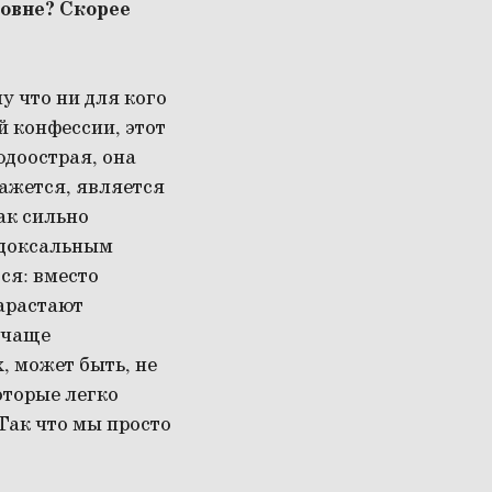
вовне? Скорее
у что ни для кого
й конфессии, этот
юдоострая, она
кажется, является
ак сильно
адоксальным
ся: вместо
арастают
 чаще
, может быть, не
оторые легко
Так что мы просто