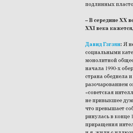
подлинных пластов
– В середине XX 
XXI века кажется,
Давид Гзгзян
:
Я н
социальными кате
монолитной общес
начала 1990-х обе
страна обеднела и
разочарованием о
«советская интелл
не привыкшее дума
что превышает соб
ринулась в конце 
приращения интелл
и я, жили с иллюзи