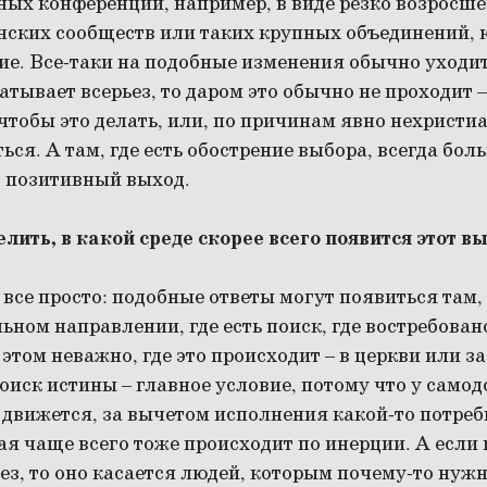
ных конференций, например, в виде резко возросше
нских сообществ или таких крупных объединений, 
ие. Все-таки на подобные изменения обычно уходит
ватывает всерьез, то даром это обычно не проходит 
чтобы это делать, или, по причинам явно нехристи
ься. А там, где есть обострение выбора, всегда бол
о позитивный выход.
лить, в какой среде скорее всего появится этот в
все просто: подобные ответы могут появиться там, 
ьном направлении, где есть поиск, где востребован
этом неважно, где это происходит – в церкви или з
оиск истины – главное условие, потому что у само
 движется, за вычетом исполнения какой-то потре
я чаще всего тоже происходит по инерции. А если 
ез, то оно касается людей, которым почему-то нуж