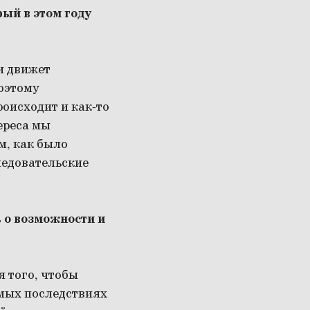
ый в этом году
и движет
оэтому
роисходит и как-то
ереса мы
м, как было
ледовательские
ь о возможности и
я того, чтобы
ямых последствиях