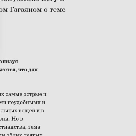
м Гзгзяном о теме
ганизуя
ется, что для
ях самые острые и
ыми неудобными и
льных вещей и в
зни. Но в
стианства, тема
ми облик святых