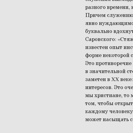
разного времени, 
Причем служению, 
явно нуждающимся
буквально вдохну
Саровского: «Cтяж
известен опыт инс
форме некоторой с
Это противоречие 
в значительной ст
заметен в XX веке
интересов. Это оч
мы христиане, то 
том, чтобы откры
каждому человеку)
может насыщать с