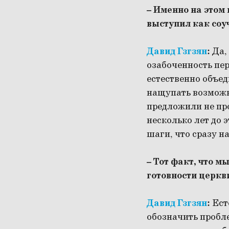
– Именно на этом
выступил как со
Давид Гзгзян
:
Да,
озабоченность пе
естественно объед
нащупать возможн
предложили не пр
несколько лет до 
шаги, что сразу н
– Тот факт, что м
готовности церкв
Давид Гзгзян
:
Есте
обозначить пробле