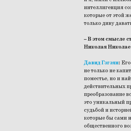
интеллигенция со
которые от этой ж
только диву дават
– В этом смысле 
Николая Николае
Давид Гзгзян
:
Его
не только не капи
поместье, но и на
действительных пр
преобразование в
это уникальный п
судьбой и истори
которые бы сами н
общественного воз