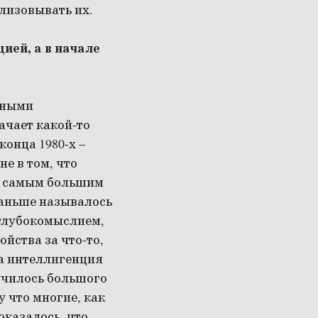
лизовывать их.
ией, а в начале
пными
ачает какой-то
онца 1980-х –
е в том, что
о; самым большим
раньше называлось
 глубокомыслием,
йства за что-то,
та интеллигенция
лучилось большого
 что многие, как
оказалось, что