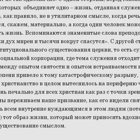
которых объединяет одно – жизнь, отданная служе
как правило, не в утилитарном смысле, когда речь
, скажем, материально, а когда один человек може
ть жизнь. Вспоминаются знаменитые слова препод
и дух мирен и тысячи вокруг спасутся». С другой с
титуционального существования церкви, то есть с
оциальной корпорации, где тема служения отходит 
между опытом святости и опытом встраиваемости в
епени привело к тому катастрофическому разрыву,
: христианство в целом вытеснилось на периферию
ень печально для всех христиан как раз с точки зре
мы переживаем наше призвание, как его видели свя
ть всем внутренне нуждающимся в этом людям (по
 тот образ жизни, который может приносить вдохн
уществование смыслом.