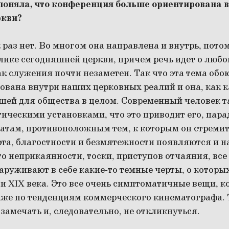
 поняла, что конференция больше ориентирована 
ркви?
раз нет. Во многом она направлена и внутрь, потом
облике сегодняшней церкви, причем речь идет о любо
к служения почти незаметен. Так что эта тема обо
ована внутри наших церковных реалий и она, как 
шей для общества в целом. Современный человек т
тическими установками, что это приводит его, пар
татам, противоположным тем, к которым он стремит
а, благостности и безмятежности появляются и н
о неприкаянности, тоски, приступов отчаяния, все
руживают в себе какие-то темные черты, о которых
 XIX века. Это все очень симптоматичные вещи, к
же по тенденциям коммерческого кинематографа. 
 замечать и, следовательно, не откликнуться.