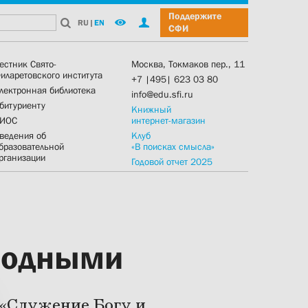
Поддержите
RU
|
EN
СФИ
естник Свято-
Москва, Токмаков пер., 11
иларетовского института
+7 |495| 623 03 80
лектронная библиотека
info@edu.sfi.ru
битуриенту
Книжный
ИОС
интернет-магазин
ведения об
Клуб
бразовательной
«В поисках смысла»
рганизации
Годовой отчет 2025
ободными
 «Служение Богу и