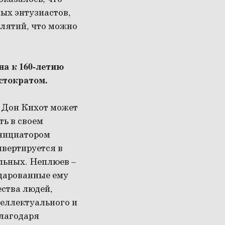
ых энтузиастов,
клятий, что можно
на к 160-летию
стократом.
к Дон Кихот может
ть в своем
инициатором
нвертируется в
льных. Неплюев –
 дарованные ему
ества людей,
теллектуального и
благодаря