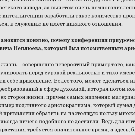
ветского извода, за вычетом очень немногочисленн
е интеллигенции заработали такое количество про
ься, к служению не имеет никакого отношения.
становится понятно, почему конференция приуроче
вича Неплюева, который был потомственным ари
 жизнь – совершенно невероятный пример того, ка
тулировать перед суровой реальностью и тихо умере
йти себе применение. Более того, может сделаться 
еобразований в сфере духовной, которая потом ко
сех сторон жизни, причем самых низменно материа
ример подлинного аристократизма, который сумел
ей привилегии обратить на настоящую пользу множ
икогда ничего подобного не достигли. Ведь для ин
растания требуется значительное время, а здесь, 