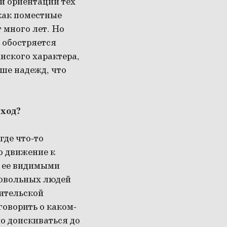
й ориентации тех
как поместные
 много лет. Но
– обостряется
анского характера,
ьше надежд, что
ыход?
где что-то
о движение к
а ее видимыми
довольных людей
бительской
говорить о каком-
но доискиваться до