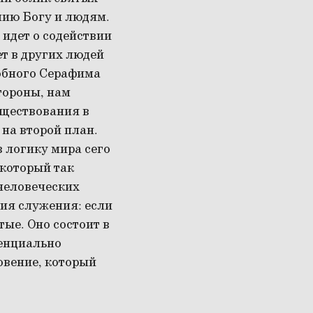
нию Богу и людям.
 идет о содействии
т в других людей
обного Серафима
тороны, нам
уществования в
на второй план.
 логику мира сего
 который так
 человеческих
ния служения: если
тые. Оно состоит в
тенциально
овение, который