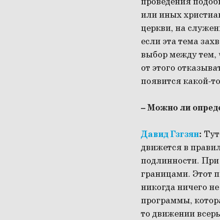
проведения подоб
или иных христиа
церкви, на служен
если эта тема зах
выбор между тем, 
от этого отказыват
появится какой-т
– Можно ли опреде
Давид Гзгзян
:
Тут 
движется в правил
подлинности. При 
границами. Этот п
никогда ничего не
программы, котора
то движении всерь