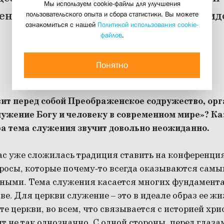
Мы используем cookie-файлы для улучшения
менном мире» профессором СФИ Давидо
пользовательского опыта и сбора статистики. Вы можете
ознакомиться с нашей
Политикой использования cookie-
конференции
файлов
.
09 августа 2011
Понятно
вит перед собой Преображенское содружество, ор
жение Богу и человеку в современном мире»? Каж
а тема служения звучит довольно неожиданно.
ас уже сложилась традиция ставить на конференци
росы, которые почему-то всегда оказываются сам
ыми. Тема служения касается многих фундамента
ве. Для церкви служение – это в идеале образ ее жи
е церкви, во всем, что связывается с историей хри
 не так однозначно. С одной стороны, перед глаза