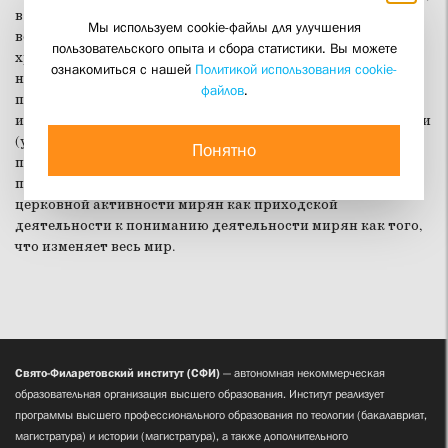
в экономических процессах, в мироустройстве. Поэтому
Мы используем cookie-файлы для улучшения
воспитывать нужно такого христианина, который был бы
пользовательского опыта и сбора статистики. Вы можете
христианином везде, а не только на приходе. Сегодня
ознакомиться с нашей
Политикой использования cookie-
нужна активность мирян, которые проявляли бы себя как
файлов
.
политики, как журналисты, как военные, как
интеллектуалы, как субъекты экономической деятельности
(участвующие в том числе и в осмыслении экономических
Понятно
процессов). Жизнь Церкви неотделима от жизни народа,
поэтому нужно постепенно переходить от понимания
церковной активности мирян как приходской
деятельности к пониманию деятельности мирян как того,
что изменяет весь мир.
Свято-Филаретовский институт (СФИ)
— автономная некоммерческая
образовательная организация высшего образования. Институт реализует
программы высшего профессионального образования по теологии (бакалавриат,
магистратура) и истории (магистратура), а также дополнительного