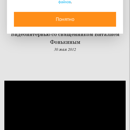
файлов
.
«Открывать веру как
свободу и радость»
Понятно
Видеоинтервью со священником Виталием
Фонькиным
30 мая 2012