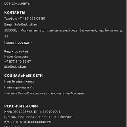
Все документы
КОНТАКТЫ
Телефон:
+7 495 623 03 80
E-mail:
info@edu.sfi.ru
105066, г. Москва, вн. тер. г. муниципальный округ Басманный, пер. Токмаков, д.
11
Карта проезда
Редактор сайта
Нелля Комарова
+7 977 640 59 67
site@edu.sfi.ru
СОЦИАЛЬНЫЕ СЕТИ
Наш Telegram-канал
Наша страница в VK
«Вестник Свято-Филаретовского института» на Academia
РЕКВИЗИТЫ СФИ
ИНН: 9701225665, КПП: 770101001
Р/с: 40703810838120100621 ПАО Сбербанк
К/с: 30101810400000000225
БИК: 044525225