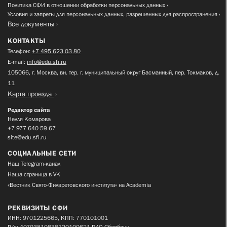
Политика СФИ в отношении обработки персональных данных
Условия и запреты для персональных данных, разрешенных для распространения
Все документы
КОНТАКТЫ
Телефон:
+7 495 623 03 80
E-mail:
info@edu.sfi.ru
105066, г. Москва, вн. тер. г. муниципальный округ Басманный, пер. Токмаков, д.
11
Карта проезда
Редактор сайта
Нелля Комарова
+7 977 640 59 67
site@edu.sfi.ru
СОЦИАЛЬНЫЕ СЕТИ
Наш Telegram-канал
Наша страница в VK
«Вестник Свято-Филаретовского института» на Academia
РЕКВИЗИТЫ СФИ
ИНН: 9701225665, КПП: 770101001
Р/с: 40703810838120100621 ПАО Сбербанк