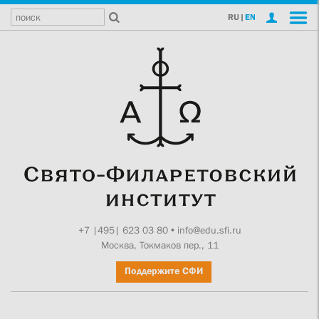
RU
|
EN
+7 |495| 623 03 80
•
info@edu.sfi.ru
Москва, Токмаков пер., 11
Поддержите СФИ