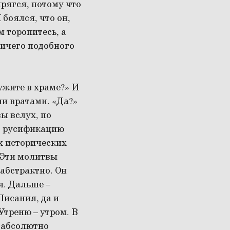
прягся, потому что
боялся, что он,
м торопитесь, а
 ничего подобного
ужите в храме?» И
ми вратами. «Да?»
ы вслух, по
но русификацию
их исторических
 Эти молитвы
 абстрактно. Он
я. Дальше –
Писания, да и
Утреню – утром. В
н абсолютно