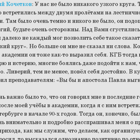
ий Кочетков
:
У нас не было никакого узкого круга.
о встретились между двумя пролётами на лестнично
. Там было очень темно и никого не было, он подо
ргий, будьте очень осторожны. Над Вами сгустились
ы далеко не каждый мог позволить себе такое сказат
зкий круг». Но больше он мне не сказал ни слова. К
 академии он тоже как-то выразил себя. КГБ тогда
ю и истерию, многие боялись даже подойти к нам,
 о. Ливерий, тем не менее, повёл себя достойно. В 
рил преподавателям: «Вы бы и апостола Павла выг
нь важно было то, что он говорил мне в последние 
после моей учёбы в академии, когда я с ним встрети
ербурге в начале 90-х годов. Тогда он, конечно, б
нь внимательно и подробно расспрашивал меня о п
прихода, как мы служим, что делаем, как организуе
просил, то высказался однозначно позитивно по от