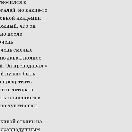
тносился к
талей, но какие-то
ховной академии
рожный, что он
но после
очень
очень смелые
ию давал полное
й. Он преподавал у
рой нужно быть
и превратить
нить автора в
вылавливанием и
шо чувствовал.
 живой отклик на
и неравнодушным