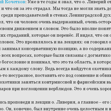
ий Кочетков
:
Уже в те годы я знал, что о. Ливерий о
и что он за это страдал. Мы тогда не могли знать де
 среди преподавателей в стенах Ленинградской ду
ел, что он человек очень выдержанный, очень осто
 своим движением и словом. Это было вполне понят
их страданий, которые он перенёс. Я видел, что он 
овек. Это проявлялось и на лекциях: он говорил 
н занимал консервативную позицию, а по содержан
 всех вопросах, которые были связаны с догматико
 богословие и понимал, что это та область, в кото
м к каждому слову. Ведь всегда найдутся охотник
о-то несуразное, поставить его под сомнение и обви
ь охотники заняться контрмиссией и фарисейским 
аров при поглощении верблюдов. Это я очень хоро
сь проповеди и лекции о. Ливерия, а главное – его
во. Он, конечно, был внутренне очень целостным 