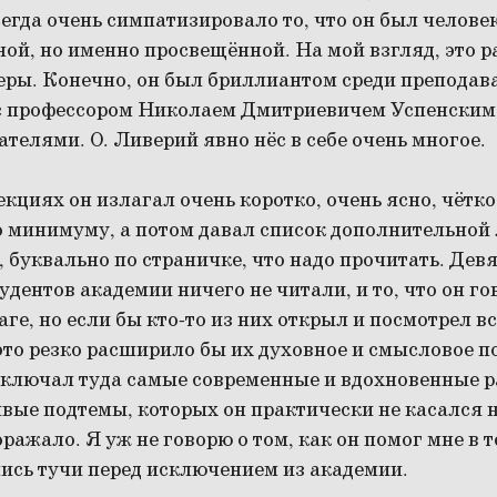
егда очень симпатизировало то, что он был челове
ой, но именно просвещённой. На мой взгляд, это р
еры. Конечно, он был бриллиантом среди преподав
с профессором Николаем Дмитриевичем Успенским
телями. О. Ливерий явно нёс в себе очень многое.
кциях он излагал очень коротко, очень ясно, чётко
о минимуму, а потом давал список дополнительной 
 буквально по страничке, что надо прочитать. Дев
удентов академии ничего не читали, и то, что он го
ге, но если бы кто-то из них открыл и посмотрел вс
это резко расширило бы их духовное и смысловое п
 включал туда самые современные и вдохновенные 
вые подтемы, которых он практически не касался н
ражало. Я уж не говорю о том, как он помог мне в т
ись тучи перед исключением из академии.