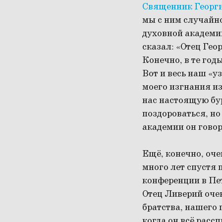
Священник Георг
мы с ним случайн
духовной академии
сказал: «Отец Гео
Конечно, в те год
Вот и весь наш «у
моего изгнания из
нас настоящую бур
поздороваться, но
академии он гово
Ещё, конечно, оче
много лет спустя 
конференции в Пет
Отец Ливерий оче
братства, нашего 
когда он всё расс