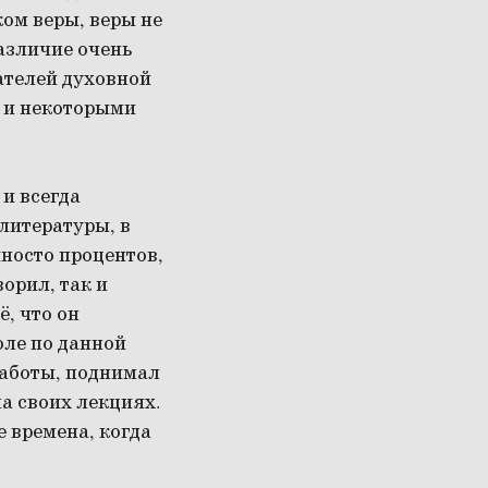
ком веры, веры не
азличие очень
ателей духовной
 и некоторыми
 и всегда
литературы, в
яносто процентов,
ворил, так и
ё, что он
оле по данной
работы, поднимал
а своих лекциях.
е времена, когда