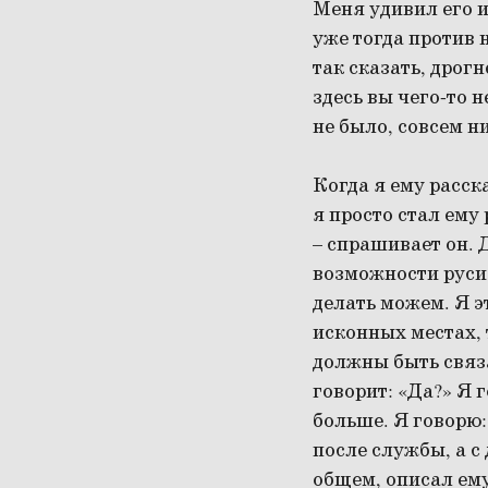
Меня удивил его и
уже тогда против 
так сказать, дрогн
здесь вы чего-то 
не было, совсем н
Когда я ему расск
я просто стал ему
– спрашивает он. 
возможности руси
делать можем. Я э
исконных местах, 
должны быть связа
говорит: «Да?» Я 
больше. Я говорю:
после службы, а с
общем, описал ему