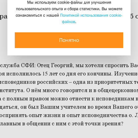
Мы используем cookie-файлы для улучшения
пользовательского опыта и сбора статистики. Вы можете
а священника Георгия Кочеткова об 
ознакомиться с нашей
Политикой использования cookie-
файлов
.
07 декабря 2010
Понятно
служба СФИ:
Отец Георгий, мы хотели спросить Вас
ря исполнилось 15 лет со дня его кончины. Изучен
споведников российских – одна из приоритетных т
ститута. О нём много говорится и в общецерковном
 с полным правом можно отнести к исповедникам 
бщаться, он был Вашим учителем во время Вашего 
оспринять опыт жизни и опыт исповедничества о. 
лавным в общении с ним с этой точки зрения?