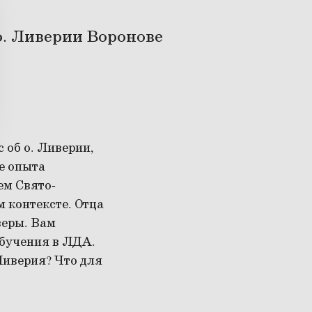
о. Ливерии Воронове
 об о. Ливерии,
ие опыта
ем Свято-
 контексте. Отца
веры. Вам
обучения в ЛДА.
Ливерия? Что для