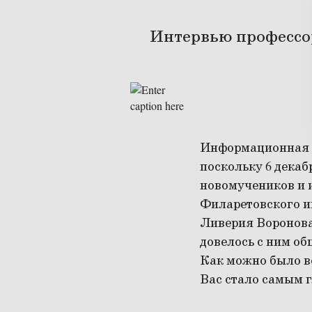
Интервью профессор
Информационная 
поскольку 6 декаб
новомучеников и и
Филаретовского ин
Ливерия Воронова
довелось с ним о
Как можно было в
Вас стало самым г