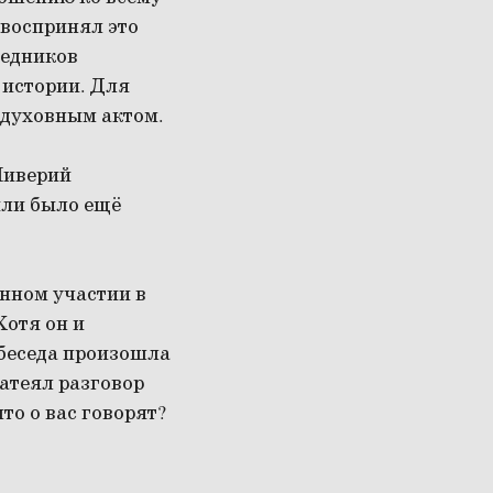
 воспринял это
ведников
 истории. Для
 духовным актом.
Ливерий
или было ещё
енном участии в
Хотя он и
 беседа произошла
затеял разговор
то о вас говорят?