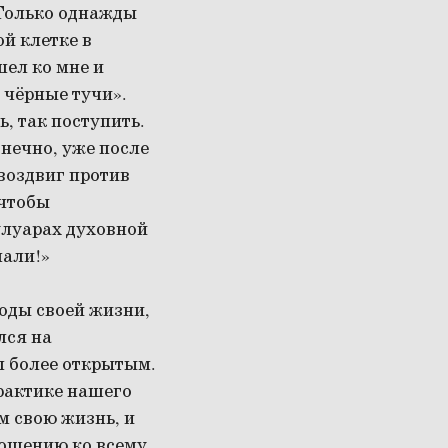
 Только однажды
й клетке в
шел ко мне и
 чёрные тучи».
ь, так поступить.
онечно, уже после
 воздвиг против
 чтобы
кулуарах духовной
нали!»
годы своей жизни,
лся на
ыл более открытым.
рактике нашего
м свою жизнь, и
ношению ко всему