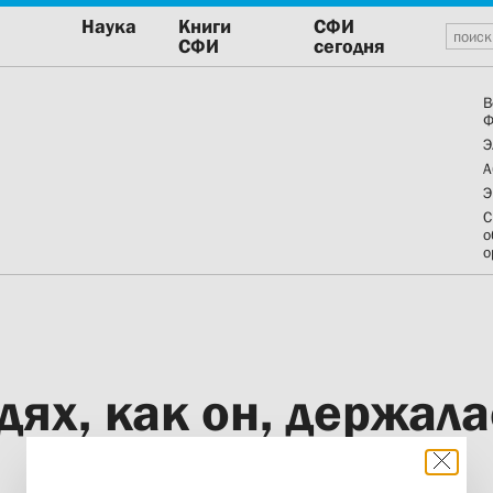
Наука
Книги
СФИ
СФИ
сегодня
В
Ф
Э
А
Э
С
о
о
дях, как он, держал
церковь