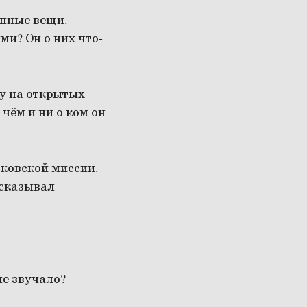
енные вещи.
ми? Он о них что-
ну на открытых
 чём и ни о ком он
ковской миссии.
ссказывал
не звучало?