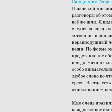
Священник Георг
Псковской миссии 
разговоры об этом
всё же шли. Я вид
следит за каждым
«отсидки» и больш
неравнодушный чел
вещи. По форме о
представление обо
нас догматическое
особо внимательны
любое слово во чт
ереси. Всегда ест
отцеживанием ком
Мне очень нравили
каждое живое сло