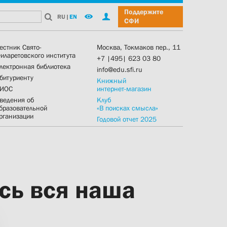
Поддержите
RU
|
EN
СФИ
естник Свято-
Москва, Токмаков пер., 11
иларетовского института
+7 |495| 623 03 80
лектронная библиотека
info@edu.sfi.ru
битуриенту
Книжный
ИОС
интернет-магазин
ведения об
Клуб
бразовательной
«В поисках смысла»
рганизации
Годовой отчет 2025
ась вся наша