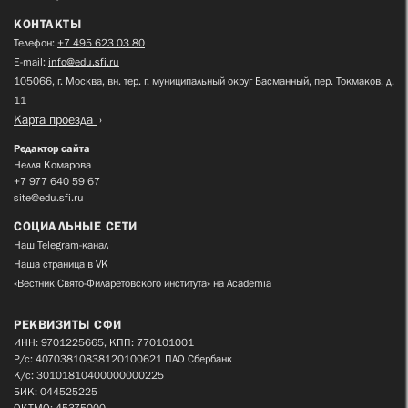
КОНТАКТЫ
Телефон:
+7 495 623 03 80
E-mail:
info@edu.sfi.ru
105066, г. Москва, вн. тер. г. муниципальный округ Басманный, пер. Токмаков, д.
11
Карта проезда
Редактор сайта
Нелля Комарова
+7 977 640 59 67
site@edu.sfi.ru
СОЦИАЛЬНЫЕ СЕТИ
Наш Telegram-канал
Наша страница в VK
«Вестник Свято-Филаретовского института» на Academia
РЕКВИЗИТЫ СФИ
ИНН: 9701225665, КПП: 770101001
Р/с: 40703810838120100621 ПАО Сбербанк
К/с: 30101810400000000225
БИК: 044525225
ОКТМО: 45375000