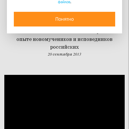
файлов
.
Как молились в СССР?
Понятно
Преподаватель СФИ Максим Иванович
Зельников об особенностях богослужения в
опыте новомучеников и исповедников
российских
20 сентября 2013