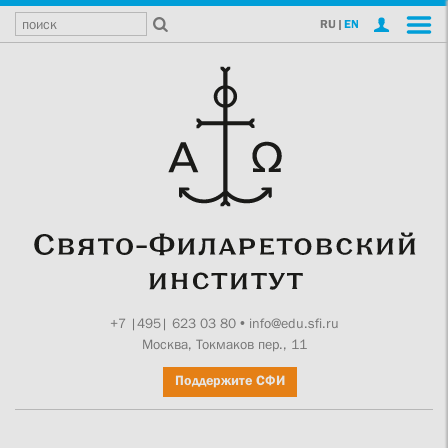
RU
|
EN
+7 |495| 623 03 80
•
info@edu.sfi.ru
Москва, Токмаков пер., 11
Поддержите СФИ