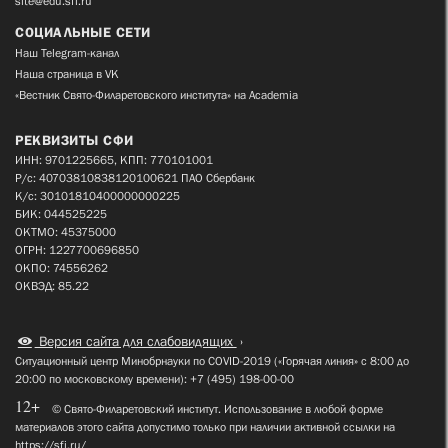
site@edu.sfi.ru
СОЦИАЛЬНЫЕ СЕТИ
Наш Telegram-канал
Наша страница в VK
«Вестник Свято-Филаретовского института» на Academia
РЕКВИЗИТЫ СФИ
ИНН: 9701225665, КПП: 770101001
Р/с: 40703810838120100621 ПАО Сбербанк
К/с: 30101810400000000225
БИК: 044525225
ОКТМО: 45375000
ОГРН: 1227700696850
ОКПО: 74556262
ОКВЭД: 85.22
Версия сайта для слабовидящих
Ситуационный центр Минобрнауки по COVID-2019 («Горячая линия» с 8:00 до
20:00 по московскому времени): +7 (495) 198-00-00
12+
© Свято-Филаретовский институт. Использование в любой форме
материалов этого сайта допустимо только при наличии активной ссылки на
https://sfi.ru/