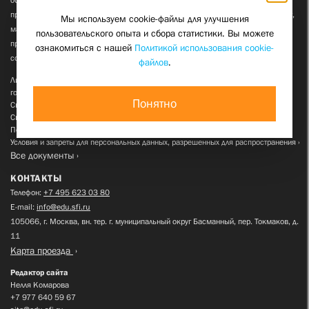
программы высшего профессионального образования по теологии (бакалавриат,
Мы используем cookie-файлы для улучшения
магистратура) и истории (магистратура), а также дополнительного
пользовательского опыта и сбора статистики. Вы можете
профессионального образования по теологии, религиоведению, истории и
ознакомиться с нашей
Политикой использования cookie-
социальной работе. Учредитель: РОО «Сретение».
файлов
.
Лицензия на осуществление образовательной деятельности от 29 декабря 2022
года
Понятно
Свидетельство о государственной аккредитации от 26 января 2023 года
Свидетельство о церковной аккредитации № 26 от 1 декабря 2022 года
Политика СФИ в отношении обработки персональных данных
Условия и запреты для персональных данных, разрешенных для распространения
Все документы
КОНТАКТЫ
Телефон:
+7 495 623 03 80
E-mail:
info@edu.sfi.ru
105066, г. Москва, вн. тер. г. муниципальный округ Басманный, пер. Токмаков, д.
11
Карта проезда
Редактор сайта
Нелля Комарова
+7 977 640 59 67