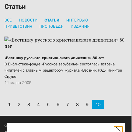
Статьи
ВСЕ
НОВОСТИ
СТАТЬИ
ИНТЕРВЬЮ
ПРИВЕТСТВИЯ
ПРОПОВЕДИ
ИЗДАНИЯ
«Вестнику русского христианского движения» 80 лет
В Библиотеке-фонде «Русское зарубежье» состоялась встреча
читателей с главным редактором журнала «Вестник РХД» Никитой
Струве
11 марта 2005
1
2
3
4
5
6
7
8
9
10
Свято-Филаретовский институт (СФИ)
— автономная некоммерческая
образовательная организация высшего образования. Институт реализует