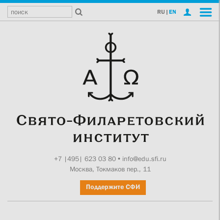
RU
|
EN
+7 |495| 623 03 80
•
info@edu.sfi.ru
Москва, Токмаков пер., 11
Поддержите СФИ