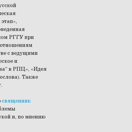
усской
ческая
 этап»,
оведенная
лом РГГУ при
моотношениям
тве с ведущими
еское и
ва” в РПЦ», «Идея
ослова). Также
.
р
священник
облемы
укой и, по мнению