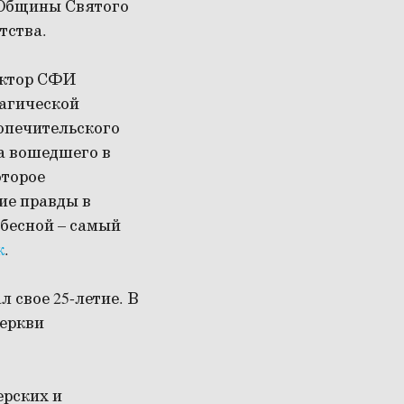
 Общины Святого
тства.
ректор СФИ
рагической
Попечительского
да вошедшего в
оторое
ие правды в
ебесной – самый
к
.
 свое 25-летие. В
церкви
ерских и