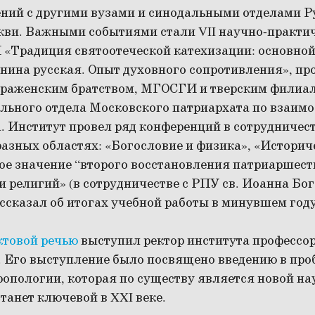
ний с другими вузами и синодальными отделами Р
кви. Важными событиями стали VII научно-практи
«Традиция святоотеческой катехизации: основной
нина русская. Опыт духовного сопротивления», пр
браженским братством, МГОСГИ и тверским филиа
льного отдела Московского патриархата по взаи
. Институт провел ряд конференций в сотрудничес
азных областях: «Богословие и физика», «Историч
ое значение “второго восстановления патриаршест
и религий» (в сотрудничестве с РПУ св. Иоанна Бог
ссказал об итогах учебной работы в минувшем году
ктовой речью
выступил ректор института профессо
. Его выступление было посвящено введению в пр
опологии, которая по существу является новой на
станет ключевой в XXI веке.