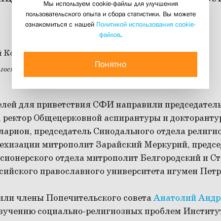
Мы используем cookie-файлы для улучшения
Свято-Филаретовского института
пользовательского опыта и сбора статистики. Вы можете
ознакомиться с нашей
Политикой использования cookie-
03 декабря 2013
файлов
.
Понятно
 гостиницы «Даниловская»
елей для приветствия СФИ направили председател
, ректор Общецерковной аспирантуры и докторант
арион, председатель Синодального отдела религи
техизации митрополит Зарайский Меркурий, предсе
сионерского отдела митрополит Белгородский и С
сийского православного университета игумен Петр
или члены Попечительского совета
Анатолий Андр
изучению социально-религиозных проблем Институ