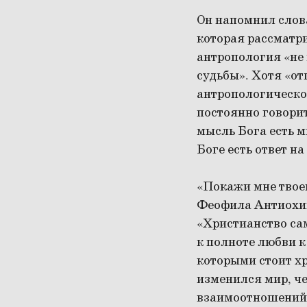
Он напомнил слова
которая рассматри
антропология «не
судьбы». Хотя «о
антропологическо
постоянно говорит
мысль Бога есть мы
Боге есть ответ н
«Покажи мне твоег
Феофила Антиохийс
«Христианство сам
к полноте любви к
которыми стоит хр
изменился мир, че
взаимоотношений»