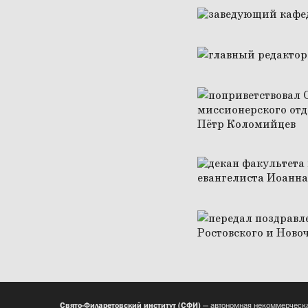
Свято-Филаретовский институт (СФИ)
— автономная некоммерческа