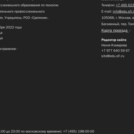
сионального образования по теологии
Телефон:
+7 495 623
нительного профессионального
E-mail:
info@edu.sfi.
те. Учредитель: РОО «Сретение».
105066, г. Москва, в
Басманный, пер. Ток
бря 2022 года
Карта проезда
да
да
Редактор сайта
Нелля Комарова
остранения
+7 977 640 59 67
site@edu.sfi.ru
8:00 до 20:00 по московскому времени): +7 (495) 198-00-00