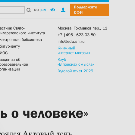
Поддержите
RU
|
EN
СФИ
естник Свято-
Москва, Токмаков пер., 11
иларетовского института
+7 |495| 623 03 80
лектронная библиотека
info@edu.sfi.ru
битуриенту
Книжный
ИОС
интернет-магазин
ведения об
Клуб
бразовательной
«В поисках смысла»
рганизации
Годовой отчет 2025
ь о человеке»
тоялся Актовый день