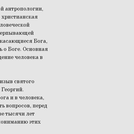
ой антропологии,
, христианская
еловеческой
счерпывающей
 касающиеся Бога,
ь о Боге. Основная
дение человека в
ризыв святого
 Георгий.
ога и в человека,
ть вопросов, перед
ве тысячи лет
 пониманию этих