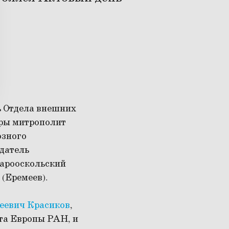
ь Отдела внешних
уры митрополит
озного
датель
тарооскольский
 (Еремеев).
еевич Красиков
,
та Европы РАН, и