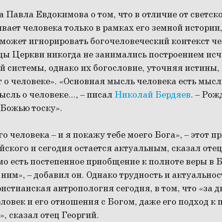
 Павла Евдокимова о том, что в отличие от светск
вает человека только в рамках его земной истории
 может игнорировать богочеловеческий контекст ч
тцы Церкви никогда не занимались построением и
й системы, однако их богословие, уточняя истины,
 о человеке». «Основная мысль человека есть мысл
сль о человеке..., – писал
Николай Бердяев
. – Рож
а Божью тоску».
о человека – и я покажу тебе моего Бога», – этот п
кого и сегодня остается актуальным, сказал отец
о есть постепенное приобщение к полноте веры в Б
 ним», – добавил он. Однако трудность и актуальнос
истианская антропология сегодня, в том, что «за д
ловек и его отношения с Богом, даже его подход к
, сказал отец Георгий.