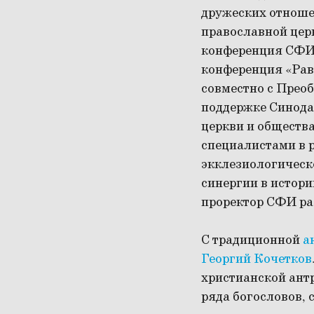
дружеских отноше
православной цер
конференция СФИ 
конференция «Рав
совместно с Прео
поддержке Синода
церкви и общества
специалистами в р
экклезиологическ
синергии в истори
проректор СФИ ра
С традиционной
а
Георгий Кочетков
христианской антр
ряда богословов, 