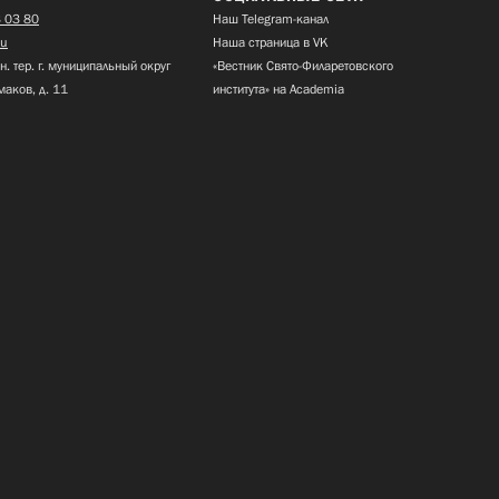
 03 80
Наш Telegram-канал
ru
Наша страница в VK
н. тер. г. муниципальный округ
«Вестник Свято-Филаретовского
маков, д. 11
института» на Academia