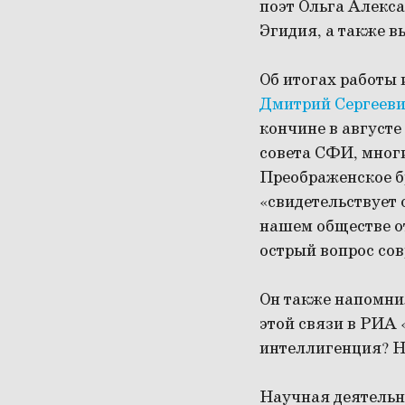
поэт Ольга Алекс
Эгидия, а также в
Об итогах работы 
Дмитрий Сергееви
кончине в августе
совета СФИ, многи
Преображенское бр
«свидетельствует 
нашем обществе от
острый вопрос со
Он также напомнил
этой связи в РИА
интеллигенция? Н
Научная деятельн