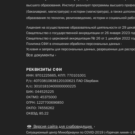
высшего образования. Институт реализует программы высшего профес
(бакалавриат, магистратура) и истории (магистратура), а также допол
образования по теологии, религиоведению, истории и социальной рабо
Лицензия на осуществление образовательной деятельности от 29 дека
Свидетельство о государственной аккредитации от 26 января 2023 го
Свидетельство о церковной аккредитации № 26 от 1 декабря 2022 го
Политика СФИ в отношении обработки персональных данных
Условия и запреты для персональных данных, разрешенных для распр
Все документы
РЕКВИЗИТЫ СФИ
ИНН: 9701225665, КПП: 770101001
Р/с: 40703810838120100621 ПАО Сбербанк
К/с: 30101810400000000225
БИК: 044525225
ОКТМО: 45375000
ОГРН: 1227700696850
ОКПО: 74556262
ОКВЭД: 85.22
Версия сайта для слабовидящих
Ситуационный центр Минобрнауки по COVID-2019 («Горячая линия» с 