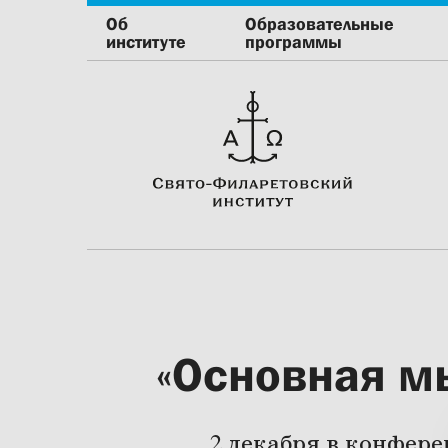
Об
Образовательные
институте
программы
«Основная мы
2 декабря в конфер