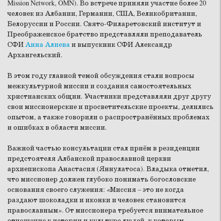
Mission Network, OMN). Во встрече приняли участие более 20
человек из Албании, Германии, США, Великобритании,
Белоруссии и России. Свято-Филаретовский институт и
Преображенское братство представляли преподаватель
СФИ
Анна Алиева
и выпускник СФИ Александр
Архангельский.
В этом году главной темой обсуждения стали вопросы
межкультурной миссии и создания самостоятельных
христианских общин. Участники представляли друг другу
свои миссионерские и просветительские проекты, делились
опытом, а также говорили о распространённых проблемах
и ошибках в области миссии.
Важной частью консультации стал приём в резиденции
предстоятеля Албанской православной церкви
архиепископа Анастасия (Яннулатоса). Владыка отметил,
что миссионер должен глубоко понимать богословские
основания своего служения:
«
Миссия – это не когда
раздают шоколадки и иконки и человек становится
православным
»
. От миссионера требуется внимательное
отношение к истории и культуре людей, к которым