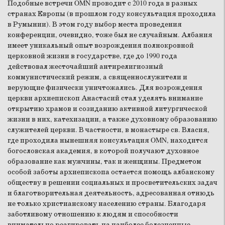
Подобные встречи OMN проводит с 2010 года в разных
странах Европы (в прошлом году консультация проходила
в Румынии). В этом году выбор места проведения
конференции, очевидно, тоже был не случайным. Албания
имеет уникальный опыт возрождения полнокровной
церковной жизни в государстве, где до 1990 года
действовал жесточайший антирелигиозный
коммунистический режим, а священнослужители и
верующие физически уничтожались. Для возрождения
церкви архиепископ Анастасий стал уделять внимание
открытию храмов и созиданию активной литургической
жизни в них, катехизации, а также духовному образованию
служителей церкви. В частности, в монастыре св. Власия,
где проходила нынешняя консультация OMN, находится
богословская академия, в которой получают духовное
образование как мужчины, так и женщины. Предметом
особой заботы архиепископа остается помощь албанскому
обществу в решении социальных и просветительских задач
и благотворительная деятельность, адресованная отнюдь
не только христианскому населению страны. Благодаря
заботливому отношению к людям и способности
внимательно реагировать на наиболее болезненные