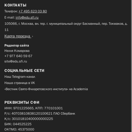
КОНТАКТЫ
Телефон:
+7 495 623 03 80
E-mail:
info@edu.sfi.ru
105066, г. Москва, вн. тер. г. муниципальный округ Басманный, пер. Токмаков, д.
11
Карта проезда
Редактор сайта
Нелля Комарова
+7 977 640 59 67
site@edu.sfi.ru
СОЦИАЛЬНЫЕ СЕТИ
Наш Telegram-канал
Наша страница в VK
«Вестник Свято-Филаретовского института» на Academia
РЕКВИЗИТЫ СФИ
ИНН: 9701225665, КПП: 770101001
Р/с: 40703810838120100621 ПАО Сбербанк
К/с: 30101810400000000225
БИК: 044525225
ОКТМО: 45375000