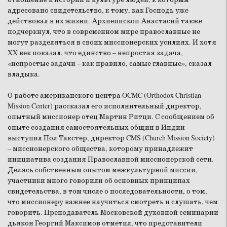
адресовано свидетельство, к тому, как Господь уже
действовал в их жизни. Архиепископ Анастасий также
подчеркнул, что в современном мире православные не
могут разделяться в своих миссионерских усилиях. И хотя
XX век показал, что единство – непростая задача,
«
непростые задачи – как правило, самые главные
»
, сказал
владыка.
О работе американского центра OCMC (Orthodox Christian
Mission Center) рассказал его исполнительный директор,
опытный миссионер отец Мартин Ритци. С сообщением об
опыте создания самостоятельных общин в Индии
выступил Пол Такстер, директор CMS (Church Mission Society)
– миссионерского общества, которому принадлежит
инициатива создания Православной миссионерской сети.
Делясь собственным опытом межкультурной миссии,
участники много говорили об основных принципах
свидетельства, в том числе о последовательности, о том,
что миссионеру важнее научиться смотреть и слушать, чем
говорить. Преподаватель Московской духовной семинарии
дьякон Георгий Максимов отметил, что представители