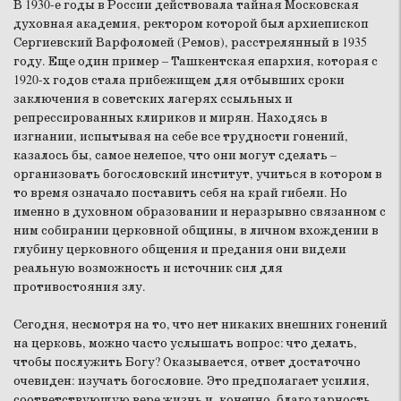
В 1930-е годы в России действовала тайная Московская
духовная академия, ректором которой был архиепископ
Сергиевский Варфоломей (Ремов), расстрелянный в 1935
году. Еще один пример – Ташкентская епархия, которая с
1920-х годов стала прибежищем для отбывших сроки
заключения в советских лагерях ссыльных и
репрессированных клириков и мирян. Находясь в
изгнании, испытывая на себе все трудности гонений,
казалось бы, самое нелепое, что они могут сделать –
организовать богословский институт, учиться в котором в
то время означало поставить себя на край гибели. Но
именно в духовном образовании и неразрывно связанном с
ним собирании церковной общины, в личном вхождении в
глубину церковного общения и предания они видели
реальную возможность и источник сил для
противостояния злу.
Сегодня, несмотря на то, что нет никаких внешних гонений
на церковь, можно часто услышать вопрос: что делать,
чтобы послужить Богу? Оказывается, ответ достаточно
очевиден: изучать богословие. Это предполагает усилия,
соответствующую вере жизнь и, конечно, благодарность