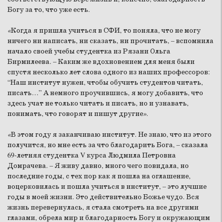
Богу за то, что уже есть.
«
Когда я пришла учиться в СФИ, то поняла, что не могу
ничего ни написать, ни сказать, ни прочитать, – вспомнила
начало своей учебы студентка из Рязани Ольга
Бирмилеева. – Каким же вдохновением для меня были
спустя несколько лет слова одного из наших профессоров:
“Наш институт нужен, чтобы обучить студентов читать,
писать…” А немного проучившись, я могу добавить, что
здесь учат не только читать и писать, но и узнавать,
понимать, что говорят и пишут другие
».
«
В этом году я заканчиваю институт. Не знаю, что из этого
получится, но мне есть за что благодарить Бога, – сказала
69-летняя студентка V курса Людмила Петровна
Домрачева. – Я живу давно, много чего повидала, но
последние годы, с тех пор как я пошла на оглашение,
воцерковилась и пошла учиться в институт, – это лучшие
годы в моей жизни. Это действительно Божье чудо. Вся
жизнь перевернулась, я стала смотреть на все другими
глазами, обрела мир и благодарность Богу и окружающим