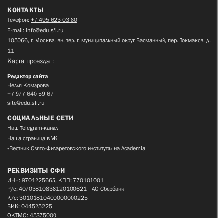
КОНТАКТЫ
Телефон:
+7 495 623 03 80
E-mail:
info@edu.sfi.ru
105066, г. Москва, вн. тер. г. муниципальный округ Басманный, пер. Токмаков, д.
11
Карта проезда
Редактор сайта
Нелля Комарова
+7 977 640 59 67
site@edu.sfi.ru
СОЦИАЛЬНЫЕ СЕТИ
Наш Telegram-канал
Наша страница в VK
«Вестник Свято-Филаретовского института» на Academia
РЕКВИЗИТЫ СФИ
ИНН: 9701225665, КПП: 770101001
Р/с: 40703810838120100621 ПАО Сбербанк
К/с: 30101810400000000225
БИК: 044525225
ОКТМО: 45375000