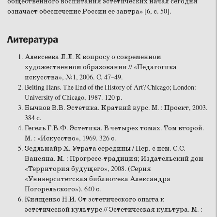
общественного воспитания эстетических начал сегодня
означает обеспечение России ее завтра» [6, с. 50].
Литература
Алексеева Л.Л. К вопросу о современном
художественном образовании // «Педагогика
искусства», №1, 2006. С. 47–49.
Belting Hans. The End of the History of Art? Chicago; London:
University of Chicago, 1987. 120 р.
Бычков В.В. Эстетика. Краткий курс. М. : Проект, 2003.
384 с.
Гегель Г.В.Ф. Эстетика. В четырех томах. Том второй.
М. : «Искусство», 1969. 326 с.
Зедльмайр Х. Утрата середины / Пер. с нем. С.С.
Ванеяна. М. : Прогресс-традиция; Издательский дом
«Территория будущего», 2008. (Серия
«Университетская библиотека Александра
Погорельского»). 640 с.
Киященко Н.И. От эстетического опыта к
эстетической культуре // Эстетическая культура. М. :