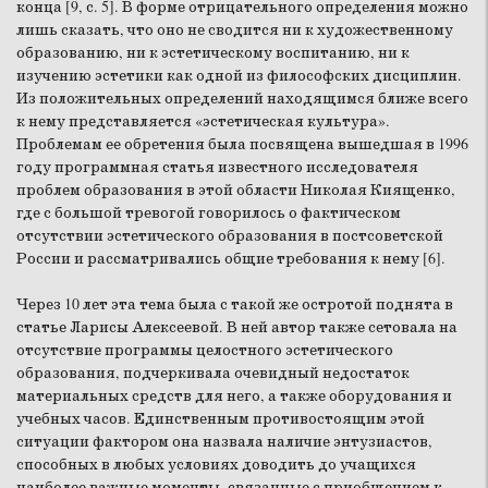
конца [9, с. 5]. В форме отрицательного определения можно
лишь сказать, что оно не сводится ни к художественному
образованию, ни к эстетическому воспитанию, ни к
изучению эстетики как одной из философских дисциплин.
Из положительных определений находящимся ближе всего
к нему представляется «эстетическая культура».
Проблемам ее обретения была посвящена вышедшая в 1996
году программная статья известного исследователя
проблем образования в этой области Николая Киященко,
где с большой тревогой говорилось о фактическом
отсутствии эстетического образования в постсоветской
России и рассматривались общие требования к нему [6].
Через 10 лет эта тема была с такой же остротой поднята в
статье Ларисы Алексеевой. В ней автор также сетовала на
отсутствие программы целостного эстетического
образования, подчеркивала очевидный недостаток
материальных средств для него, а также оборудования и
учебных часов. Единственным противостоящим этой
ситуации фактором она назвала наличие энтузиастов,
способных в любых условиях доводить до учащихся
наиболее важные моменты, связанные с приобщением к