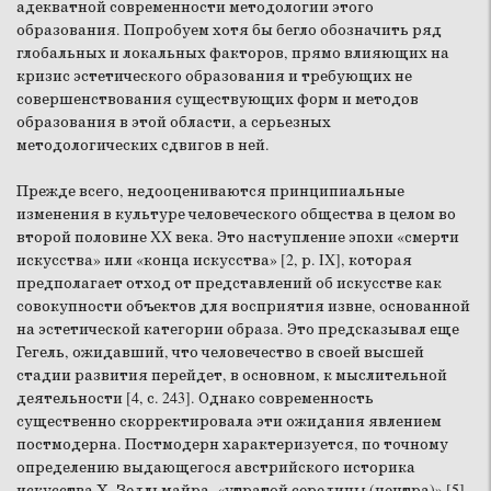
адекватной современности методологии этого
образования. Попробуем хотя бы бегло обозначить ряд
глобальных и локальных факторов, прямо влияющих на
кризис эстетического образования и требующих не
совершенствования существующих форм и методов
образования в этой области, а серьезных
методологических сдвигов в ней.
Прежде всего, недооцениваются принципиальные
изменения в культуре человеческого общества в целом во
второй половине XX века. Это наступление эпохи «смерти
искусства» или «конца искусства» [2, р. IX], которая
предполагает отход от представлений об искусстве как
совокупности объектов для восприятия извне, основанной
на эстетической категории образа. Это предсказывал еще
Гегель, ожидавший, что человечество в своей высшей
стадии развития перейдет, в основном, к мыслительной
деятельности [4, с. 243]. Однако современность
существенно скорректировала эти ожидания явлением
постмодерна. Постмодерн характеризуется, по точному
определению выдающегося австрийского историка
искусства Х. Зедльмайра, «утратой середины (центра)» [5],