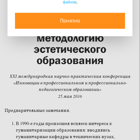
файлов
.
АЛЕКСАНДР МИХАЙЛОВИЧ КОПИРОВСКИЙ
«Обретение центра» как
Понятно
основа инноваций в
методологию
эстетического
образования
XXI международная научно-практическая конференция
«Инновации в профессиональном и профессионально-
педагогическом образовании»
25 мая 2016
Предварительные замечания.
В 1990-е годы произошел всплеск интереса к
гуманитаризации образования: вводились
гуманитарные кафедры в технических вузах,