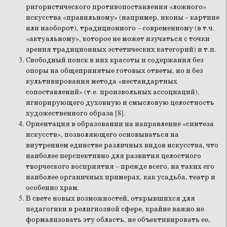
ригористического противопоставления «ложного»
искусства «правильному» (например, иконы – картине
или наоборот), традиционного – современному (в т.ч.
«актуальному», которое не может изучаться с точки
зрения традиционных эстетических категорий) и т.п.
Свободный поиск в них красоты и содержания без
опоры на общепринятые готовых ответы, но и без
культивирования метода «нестандартных
сопоставлений» (т.е. произвольных ассоциаций),
игнорирующего духовную и смысловую целостность
художественного образа [8].
Ориентация в образовании на направление «синтеза
искусств», позволяющего основываться на
внутреннем единстве различных видов искусства, что
наиболее перспективно для развития целостного
творческого восприятия – прежде всего, на таких его
наиболее органичных примерах, как усадьба, театр и
особенно храм.
В свете новых возможностей, открывшихся для
педагогики в религиозной сфере, крайне важно не
формализовать эту область, не объективировать ее,