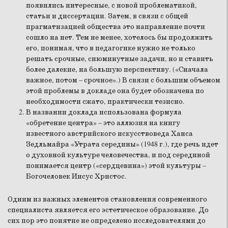
появились интересные, с новой проблематикой,
статьи и диссертации. Затем, в связи с общей
прагматизацией общества это направление почти
сошло на нет. Тем не менее, хотелось бы продолжить
его, понимая, что в педагогике нужно не только
решать срочные, сиюминутные задачи, но и ставить
более далекие, на большую перспективу. («Сначала
важное, потом – срочное».) В связи с большим объемом
этой проблемы в докладе она будет обозначена по
необходимости сжато, практически тезисно.
В названии доклада использована формула
«обретение центра» – это аллюзия на книгу
известного австрийского искусствоведа Ханса
Зедльмайра «Утрата середины» (1948 г.), где речь идет
о духовной культуре человечества, и под серединой
понимается центр («сердцевина») этой культуры –
Богочеловек Иисус Христос.
Одним из важных элементов становления современного
специалиста является его эстетическое образование. До
сих пор это понятие не определено исследователями до