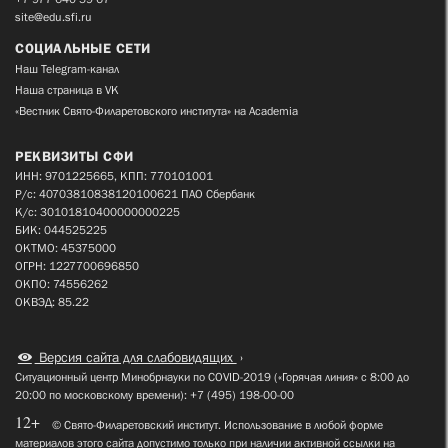
site@edu.sfi.ru
СОЦИАЛЬНЫЕ СЕТИ
Наш Telegram-канал
Наша страница в VK
«Вестник Свято-Филаретовского института» на Academia
РЕКВИЗИТЫ СФИ
ИНН: 9701225665, КПП: 770101001
Р/с: 40703810838120100621 ПАО Сбербанк
К/с: 30101810400000000225
БИК: 044525225
ОКТМО: 45375000
ОГРН: 1227700696850
ОКПО: 74556262
ОКВЭД: 85.22
Версия сайта для слабовидящих
Ситуационный центр Минобрнауки по COVID-2019 («Горячая линия» с 8:00 до
20:00 по московскому времени): +7 (495) 198-00-00
12+
© Свято-Филаретовский институт. Использование в любой форме
материалов этого сайта допустимо только при наличии активной ссылки на