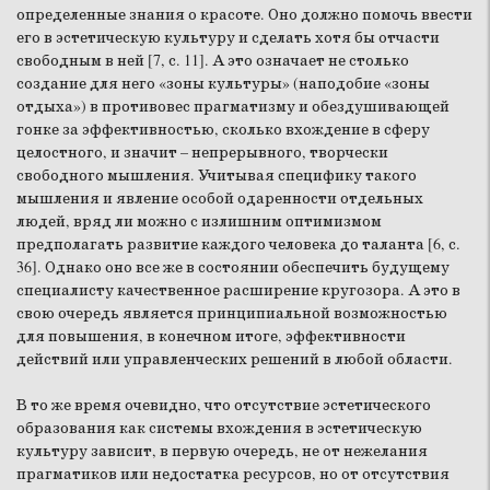
определенные знания о красоте. Оно должно помочь ввести
его в эстетическую культуру и сделать хотя бы отчасти
свободным в ней [7, с. 11]. А это означает не столько
создание для него «зоны культуры» (наподобие «зоны
отдыха») в противовес прагматизму и обездушивающей
гонке за эффективностью, сколько вхождение в сферу
целостного, и значит – непрерывного, творчески
свободного мышления. Учитывая специфику такого
мышления и явление особой одаренности отдельных
людей, вряд ли можно с излишним оптимизмом
предполагать развитие каждого человека до таланта [6, с.
36]. Однако оно все же в состоянии обеспечить будущему
специалисту качественное расширение кругозора. А это в
свою очередь является принципиальной возможностью
для повышения, в конечном итоге, эффективности
действий или управленческих решений в любой области.
В то же время очевидно, что отсутствие эстетического
образования как системы вхождения в эстетическую
культуру зависит, в первую очередь, не от нежелания
прагматиков или недостатка ресурсов, но от отсутствия