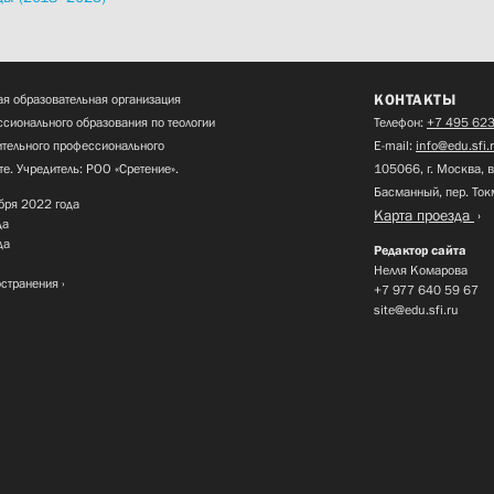
КОНТАКТЫ
я образовательная организация
сионального образования по теологии
Телефон:
+7 495 623
нительного профессионального
E-mail:
info@edu.sfi.
те. Учредитель: РОО «Сретение».
105066, г. Москва, в
Басманный, пер. Ток
бря 2022 года
Карта проезда
да
да
Редактор сайта
Нелля Комарова
остранения
+7 977 640 59 67
site@edu.sfi.ru