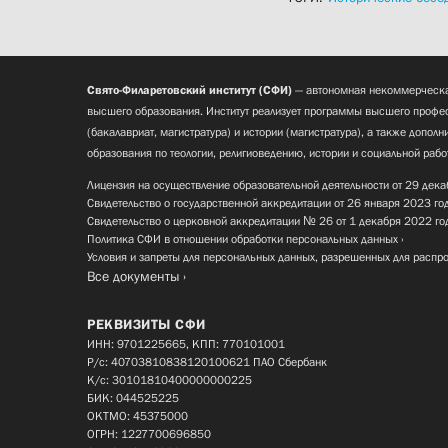
Свято-Филаретовский институт (СФИ)
— автономная некоммерческа
высшего образования. Институт реализует программы высшего профес
(бакалавриат, магистратура) и истории (магистратура), а также допол
образования по теологии, религиоведению, истории и социальной рабо
Лицензия на осуществление образовательной деятельности от 29 дека
Свидетельство о государственной аккредитации от 26 января 2023 го
Свидетельство о церковной аккредитации № 26 от 1 декабря 2022 го
Политика СФИ в отношении обработки персональных данных
Условия и запреты для персональных данных, разрешенных для распр
Все документы
РЕКВИЗИТЫ СФИ
ИНН: 9701225665, КПП: 770101001
Р/с: 40703810838120100621 ПАО Сбербанк
К/с: 30101810400000000225
БИК: 044525225
ОКТМО: 45375000
ОГРН: 1227700696850