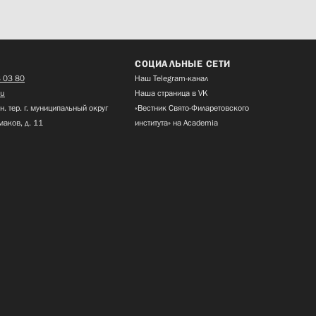
СОЦИАЛЬНЫЕ СЕТИ
 03 80
Наш Telegram-канал
ru
Наша страница в VK
н. тер. г. муниципальный округ
«Вестник Свято-Филаретовского
маков, д. 11
института» на Academia