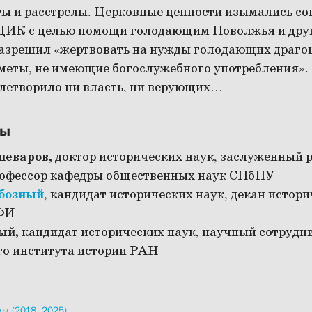
ты и расстрелы. Церковные ценности изымались со
ЦИК с целью помощи голодающим Поволжья и друг
азрешил «жертвовать на нужды голодающих драго
меты, не имеющие богослужебного употребления».
влетворило ни власть, ни верующих…
ды
шеваров,
доктор исторических наук, заслуженный 
офессор кафедры общественных наук СПбПУ
Обозный
, кандидат исторических наук, декан истор
СФИ
ый,
кандидат исторических наук, научный сотрудн
го института истории РАН
ды (2018–2025)