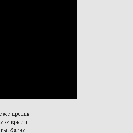
тест против
ем открыли
иты. Затем