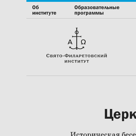
Об
Образовательные
институте
программы
Церк
Историческая бес