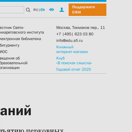
Поддержите
RU
|
EN
СФИ
естник Свято-
Москва, Токмаков пер., 11
иларетовского института
+7 |495| 623 03 80
лектронная библиотека
info@edu.sfi.ru
битуриенту
Книжный
ИОС
интернет-магазин
ведения об
Клуб
бразовательной
«В поисках смысла»
рганизации
Годовой отчет 2025
таний
изъятию церковных