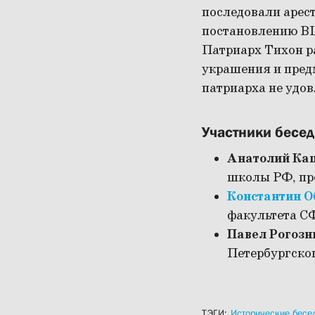
последовали арес
постановлению В
Патриарх Тихон р
украшения и пред
патриарха не удо
Участники бесе
Анатолий Ка
школы РФ, пр
Константин 
факультета 
Павел Рогозн
Петербургско
ТЭГИ:
Исторические бесе