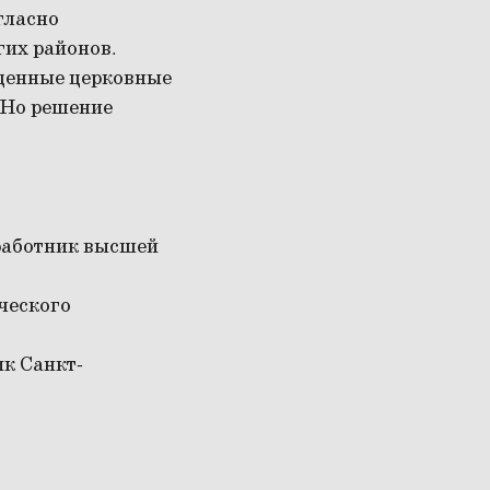
гласно
их районов.
ценные церковные
 Но решение
работник высшей
ического
ик Санкт-