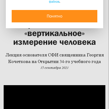
файлов
.
Новая христианская
антропология:
Понятно
«горизонтальное» и
«вертикальное»
измерение человека
Лекция основателя СФИ священника Георгия
Кочеткова на Открытии 34-го учебного года
15 сентября 2021