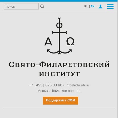
RU
|
EN
+7 |495| 623 03 80
•
info@edu.sfi.ru
Москва, Токмаков пер., 11
Поддержите СФИ