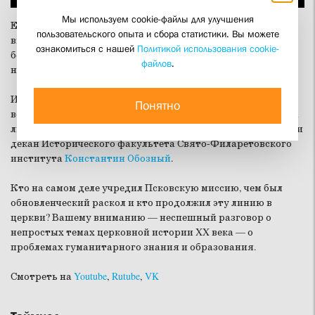
Мы используем cookie-файлы для улучшения
Есть две темы в недавней истории церкви, которые всегда
пользовательского опыта и сбора статистики. Вы можете
высекают искру — обновленчество и сотрудничество с
ознакомиться с нашей
Политикой использования cookie-
безбожной и бесчеловечной властью, особенно почему-то
файлов
.
нацистской оккупационной.
И есть два лучших специалиста в Русской церкви по этим
Понятно
вопросам — спикеры нашего выпуска: директор Общества
любителей церковной истории священник Илья Соловьев и
декан Исторического факультета Свято-Филаретовского
института
Константин Обозный
.
Кто на самом деле учредил Псковскую миссию, чем был
обновленческий раскол и кто продолжил эту линию в
церкви? Вашему вниманию — неспешный разговор о
непростых темах церковной истории XX века — о
проблемах гуманитарного знания и образования.
Смотреть на
Youtube
,
Rutube
,
VK