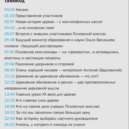
Таймкод
00:00
Начало
01:20
Представление участников
02:57
Новая история церкви — с магнитофонных кассет
04:02
…и из псковских газет
05:07
Встреча с живыми участниками Псковской миссии
05:48
Будущий министр образования и науки Ольга Васильева
сказала: «Защищай диссертацию»
07:00
Псковские миссионеры — не «прихвостни», а исповедники,
апостолы и настоящие патриоты
07:48
Поколение дворников и сторожей
08:40
Очень хороший человек — митрополит Антоний (Вадковский)
11:15
Движение за церковное обновление — что это?
12:33
Церковное обновление и раскол — два противоположных
направления церковной мысли
13:40
Главные уроки XX века для церкви
15:30
Кто главная сила церкви
18:08
Кто на самом деле учредил Псковскую миссию
19:52
За что мы заплатили самую большую цену
22:43
Как историку выбирать научного руководителя
24:20
Учитель, у которого я никогда не учился