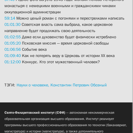
монастыря с немецкими военными и гражданскими чинами
оккупационной администрации
59:14
Можно целый роман с погонями и перестрелками написать
01:01:30
Советская власть сама выбрала, какое церковное
направление будет продолжать свою деятельность
01:02:55
Даже если духовенство будет физически истреблено
01:05:20
Псковская миссия — время церковной свободы
01:06:56
Событие века
01:09:40
Как не потерять веру в Церковь от истории XX века
01:12:00
Конкурс. Кто этот мужественный человек?
ТЭГИ:
Науки о человеке,
Константин Петрович Обозный
Свято-Филаретовский институт (СФИ)
— автономная некоммерческая
образовательная организация высшего образования. Институт реализует
программы высшего профессионального образования по теологии (бакалавриат,
магистратура) и истории (магистратура), а также дополнительного