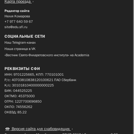
Карта проезда
Редактор сайта
Нелля Комарова
+7 977 640 59 67
site@edu.sfi.ru
СОЦИАЛЬНЫЕ СЕТИ
Наш Telegram-канал
Наша страница в VK
«Вестник Свято-Филаретовского института» на Academia
РЕКВИЗИТЫ СФИ
ИНН: 9701225665, КПП: 770101001
Р/с: 40703810838120100621 ПАО Сбербанк
К/с: 30101810400000000225
БИК: 044525225
ОКТМО: 45375000
ОГРН: 1227700696850
ОКПО: 74556262
ОКВЭД: 85.22
Версия сайта для слабовидящих