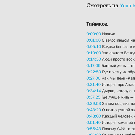
Смотреть на
Youtu
Таймкод
0:00:00
Начало
0:01:00
С велосипедом на
0:05:10
Видели бы вы, в к
0:10:00
Ухо святого Бенед
0:14:30
Люди просто воск
0:17:05
Банный день — вт
0:22:50
Где и чему их обу
0:27:00
Как мы пели «Ка
0:31:40
История про Анас
0:34:14
Дырка, которую н
0:37:25
Где лучше жить — 
0:39:53
Зачем социальны
0:43:20
О полноценной ж
0:48:00
Каждый человек х
0:51:40
История лежачей 
0:56:43
Почему СФИ готов
1:06:28
Социальная работ