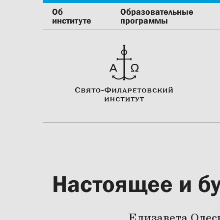
Об
Образовательные
институте
программы
Настоящее и бу
Елизавета Олес