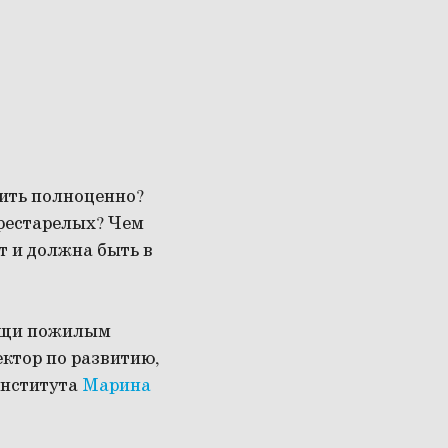
жить полноценно?
рестарелых? Чем
т и должна быть в
мощи пожилым
ектор по развитию,
института
Марина