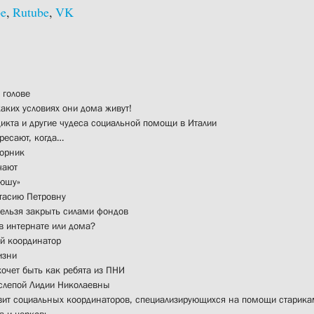
be
,
Rutube
,
VK
 голове
аких условиях они дома живут!
икта и другие чудеса социальной помощи в Италии
ресают, когда…
орник
чают
тюшу»
тасию Петровну
ельзя закрыть силами фондов
в интернате или дома?
й координатор
изни
очет быть как ребята из ПНИ
слепой Лидии Николаевны
ит социальных координаторов, специализирующихся на помощи старик
а и церковь