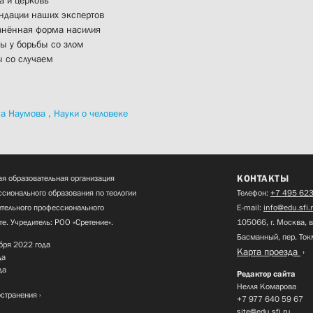
дации наших экспертов
анённая форма насилия
ы у борьбы со злом
ы со случаем
а Наумова ,
Науки о человеке
КОНТАКТЫ
я образовательная организация
сионального образования по теологии
Телефон:
+7 495 623
нительного профессионального
E-mail:
info@edu.sfi.
те. Учредитель: РОО «Сретение».
105066, г. Москва, в
Басманный, пер. Ток
бря 2022 года
Карта проезда
да
да
Редактор сайта
Нелля Комарова
остранения
+7 977 640 59 67
site@edu.sfi.ru