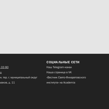
СОЦИАЛЬНЫЕ СЕТИ
 03 80
Наш Telegram-канал
ru
Наша страница в VK
н. тер. г. муниципальный округ
«Вестник Свято-Филаретовского
маков, д. 11
института» на Academia