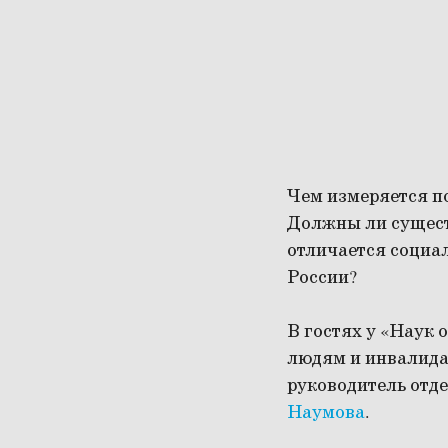
Чем измеряется п
Должны ли сущест
отличается социал
России?
В гостях у «Наук
людям и инвалидам
руководитель отд
Наумова
.