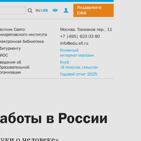
Поддержите
RU
|
EN
СФИ
естник Свято-
Москва, Токмаков пер., 11
иларетовского института
+7 |495| 623 03 80
лектронная библиотека
info@edu.sfi.ru
битуриенту
Книжный
ИОС
интернет-магазин
ведения об
Клуб
бразовательной
«В поисках смысла»
рганизации
Годовой отчет 2025
работы в России
уки о человеке»