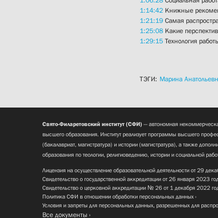
1:14:42
Книжные рекомен
1:21:19
Самая распростр
1:25:08
Какие перспектив
1:29:15
Технология работ
ТЭГИ:
Марина Анатольевн
Свято-Филаретовский институт (СФИ)
— автономная некоммерческа
высшего образования. Институт реализует программы высшего профес
(бакалавриат, магистратура) и истории (магистратура), а также допол
образования по теологии, религиоведению, истории и социальной рабо
Лицензия на осуществление образовательной деятельности от 29 дека
Свидетельство о государственной аккредитации от 26 января 2023 го
Свидетельство о церковной аккредитации № 26 от 1 декабря 2022 го
Политика СФИ в отношении обработки персональных данных
Условия и запреты для персональных данных, разрешенных для распр
Все документы