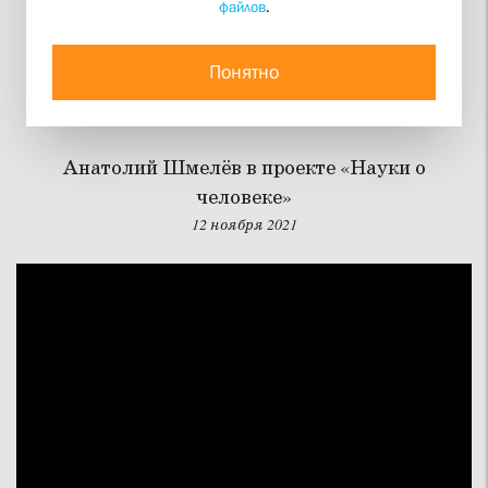
файлов
.
Когда закончилась
Гражданская война в
Понятно
России?
Анатолий Шмелёв в проекте «Науки о
человеке»
12 ноября 2021