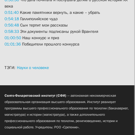
века
0:51:40
Какие памятники вернуть, а какие – убрать
0:54:18
Галлиполийское чудо
0:56:48
Сын терпит мои рассказы
0:58:33
Эти документы подписаны рукой Врангеля
01:00:50
Наш конкурс и приз
01:01:36
Победители прошлого конкурса
ТЭГИ:
Науки о человеке
Свято-Филаретовский институт (СФИ)
— автономная некоммерческая
образовательная организация высшего образования. Институт реализует
программы высшего профессионального образования по теологии (бакалавриат,
магистратура) и истории (магистратура), а также дополнительного
профессионального образования по теологии, религиоведению, истории и
социальной работе. Учредитель: РОО «Сретение».