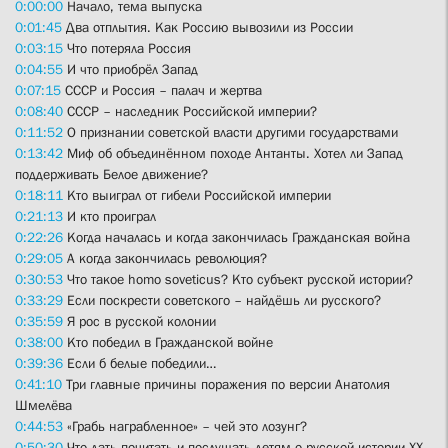
0:00:00
Начало, тема выпуска
0:01:45
Два отплытия. Как Россию вывозили из России
0:03:15
Что потеряла Россия
0:04:55
И что приобрёл Запад
0:07:15
СССР и Россия – палач и жертва
0:08:40
СССР – наследник Российской империи?
0:11:52
О признании советской власти другими государствами
0:13:42
Миф об объединённом походе Антанты. Хотел ли Запад
поддерживать Белое движение?
0:18:11
Кто выиграл от гибели Российской империи
0:21:13
И кто проиграл
0:22:26
Когда началась и когда закончилась Гражданская война
0:29:05
А когда закончилась революция?
0:30:53
Что такое homo soveticus? Кто субъект русской истории?
0:33:29
Если поскрести советского – найдёшь ли русского?
0:35:59
Я рос в русской колонии
0:38:00
Кто победил в Гражданской войне
0:39:36
Если б белые победили…
0:41:10
Три главные причины поражения по версии Анатолия
Шмелёва
0:44:53
«Грабь награбленное» – чей это лозунг?
0:50:30
Что дать почитать и послушать детям о русской истории XX