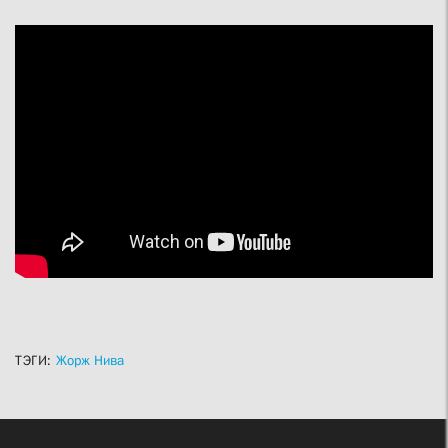
ТЭГИ:
Жорж Нива