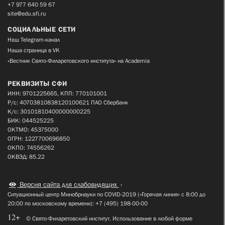
+7 977 640 59 67
site@edu.sfi.ru
СОЦИАЛЬНЫЕ СЕТИ
Наш Telegram-канал
Наша страница в VK
«Вестник Свято-Филаретовского института» на Academia
РЕКВИЗИТЫ СФИ
ИНН: 9701225665, КПП: 770101001
Р/с: 40703810838120100621 ПАО Сбербанк
К/с: 30101810400000000225
БИК: 044525225
ОКТМО: 45375000
ОГРН: 1227700696850
ОКПО: 74556262
ОКВЭД: 85.22
Версия сайта для слабовидящих
Ситуационный центр Минобрнауки по COVID-2019 («Горячая линия» с 8:00 до
20:00 по московскому времени): +7 (495) 198-00-00
12+
© Свято-Филаретовский институт. Использование в любой форме