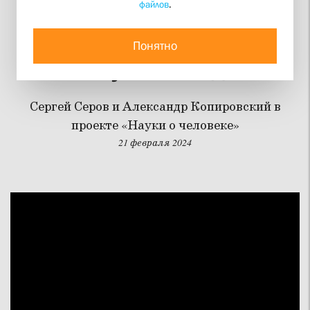
файлов
.
Как выглядит церковь:
разговор дизайнера и
Понятно
искусствоведа
Сергей Серов и Александр Копировский в
проекте «Науки о человеке»
21 февраля 2024