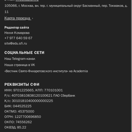
105066, г. Москва, вн. тер. г. муниципальный округ Басманный, пер. Токмаков, д.
11
Карта проезда
Редактор сайта
Нелля Комарова
+7 977 640 59 67
site@edu.sfi.ru
СОЦИАЛЬНЫЕ СЕТИ
Наш Telegram-канал
Наша страница в VK
«Вестник Свято-Филаретовского института» на Academia
РЕКВИЗИТЫ СФИ
ИНН: 9701225665, КПП: 770101001
Р/с: 40703810838120100621 ПАО Сбербанк
К/с: 30101810400000000225
БИК: 044525225
ОКТМО: 45375000
ОГРН: 1227700696850
ОКПО: 74556262
ОКВЭД: 85.22