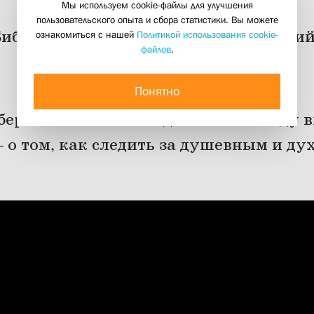
Мы используем cookie-файлы для улучшения
пользовательского опыта и сбора статистики. Вы можете
бин и психиатр Борис Воскресенский
ознакомиться с нашей
Политикой использования cookie-
файлов
.
человеке»
30 декабря 2023
Понятно
берегите себя. Последний в этом году
— о том, как следить за душевным и д