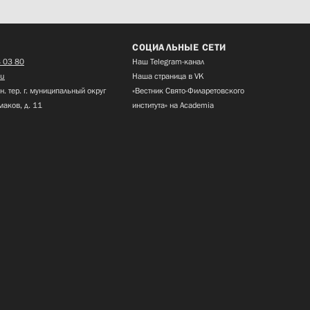
СОЦИАЛЬНЫЕ СЕТИ
 03 80
Наш Telegram-канал
ru
Наша страница в VK
н. тер. г. муниципальный округ
«Вестник Свято-Филаретовского
маков, д. 11
института» на Academia