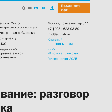
Поддержите
RU
|
EN
СФИ
естник Свято-
Москва, Токмаков пер., 11
иларетовского института
+7 |495| 623 03 80
лектронная библиотека
info@edu.sfi.ru
битуриенту
Книжный
ИОС
интернет-магазин
ведения об
Клуб
бразовательной
«В поисках смысла»
рганизации
Годовой отчет 2025
вание: разговор
ика