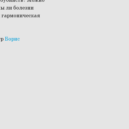
моубийств? Можно
ы ли болезни
и гармоническая
тр
Борис