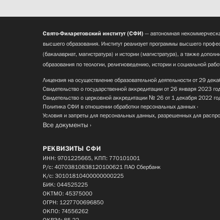
Свято-Филаретовский институт (СФИ)
— автономная некоммерческа
высшего образования. Институт реализует программы высшего профес
(бакалавриат, магистратура) и истории (магистратура), а также допол
образования по теологии, религиоведению, истории и социальной рабо
Лицензия на осуществление образовательной деятельности от 29 дека
Свидетельство о государственной аккредитации от 26 января 2023 го
Свидетельство о церковной аккредитации № 26 от 1 декабря 2022 го
Политика СФИ в отношении обработки персональных данных
Условия и запреты для персональных данных, разрешенных для распр
Все документы
РЕКВИЗИТЫ СФИ
ИНН: 9701225665, КПП: 770101001
Р/с: 40703810838120100621 ПАО Сбербанк
К/с: 30101810400000000225
БИК: 044525225
ОКТМО: 45375000
ОГРН: 1227700696850
ОКПО: 74556262
ОКВЭД: 85.22