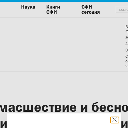
Наука
Книги
СФИ
СФИ
сегодня
В
Ф
Э
А
Э
С
о
о
умасшествие и бесно
ихиатра и священн