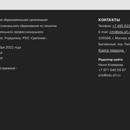
КОНТАКТЫ
я образовательная организация
сионального образования по теологии
Телефон:
+7 495 623
нительного профессионального
E-mail:
info@edu.sfi.
те. Учредитель: РОО «Сретение».
105066, г. Москва, в
Басманный, пер. Ток
бря 2022 года
Карта проезда
да
да
Редактор сайта
Нелля Комарова
остранения
+7 977 640 59 67
site@edu.sfi.ru