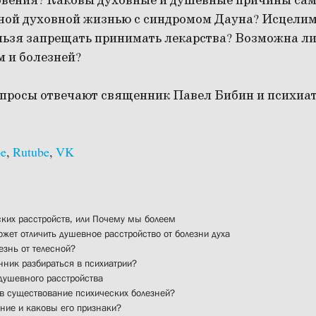
овения? Каковы духовные и душевные причины са
ной духовной жизнью с синдромом Дауна? Исцелим
льзя запрещать принимать лекарства? Возможна л
м и болезней?
вопросы отвечают священник Павел Бибин и психиа
be
,
Rutube
,
VK
ских расстройств, или Почему мы болеем
жет отличить душевное расстройство от болезни духа
знь от телесной?
ник разбираться в психиатрии?
ушевного расстройства
 в существование психических болезней?
ние и каковы его признаки?