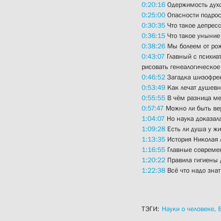
0:20:16
Одержимость дух
0:25:00
Опасности подрос
0:30:35
Что такое депресс
0:36:15
Что такое уныние
0:38:26
Мы болеем от ро
0:43:07
Главный с психиат
рисовать генеалогическое
0:46:52
Загадка шизофре
0:53:49
Как лечат душевн
0:55:55
В чём разница ме
0:57:47
Можно ли быть ве
1:04:07
Но наука доказала
1:09:28
Есть ли душа у жи
1:13:35
История Николая 
1:16:55
Главные современ
1:20:22
Правила гигиены 
1:22:38
Всё что надо знат
ТЭГИ:
Науки о человеке,