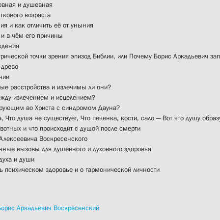
овная и душевная
ткового возраста
ия и как отличить её от уныния
 и в чём его причины
ждения
рической точки зрения эпизод Библии, или Почему Борис Аркадьевич за
 древо
нии
ые расстройства и излечимы ли они?
жду излечением и исцелением?
рующим во Христа с синдромом Дауна?
, Что душа не существует, Что печенка, кости, сало — Вот что душу образ
вотных и что происходит с душой после смерти
Алексеевича Воскресенского
ные вызовы для душевного и духовного здоровья
духа и души
ь психическом здоровье и о гармонической личности
Борис Аркадьевич Воскресенский