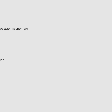
прещает пациентам
ует