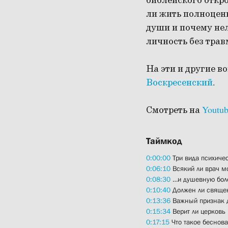
библейского откр
ли жить полноцен
души и почему не
личность без трав
На эти и другие 
Воскресенский
.
Смотреть на
Youtu
Таймкод
0:00:00
Три вида психиче
0:06:10
Всякий ли врач мо
0:08:30
…и душевную боле
0:10:40
Должен ли священ
0:13:36
Важный признак д
0:15:34
Верит ли церковь
0:17:15
Что такое беснова