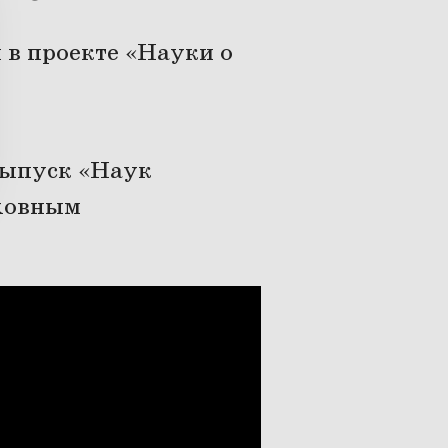
 в проекте «Науки о
 выпуск «Наук
уховным