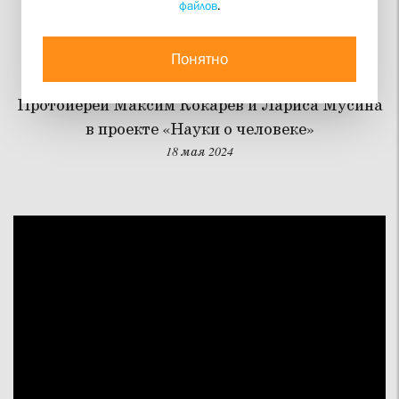
файлов
.
Как и зачем читать
Библию
Понятно
Протоиерей Максим Кокарев и Лариса Мусина
в проекте «Науки о человеке»
18 мая 2024