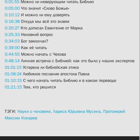
0:01:55
Можно ли неверующим читать Библию
0:05:00
Что значит «Слово Божье»
0:10:12
И можно ли ему доверять
0:16:38
Откуда мы всё это знаем
0:20:27
Кто дописал Евангелие от Марка
0:25:33
Неловкий вопрос
0:34:03
Бог замолчал?
0:39:00
Как её читать
0:44:55
Можно начать с Чехова
0:48:14
Личная встреча с Библией: как это было у наших экспертов
01:01:15
Устарела ли библейская этика
01:08:24
Любимое послание апостола Павла
01:10:15
С чего начать читать Библию и в каком переводе
01:21:15
Тем, кто решится
ТЭГИ:
Науки о человеке,
Лариса Юрьевна Мусина,
Протоиерей
Максим Кокарев