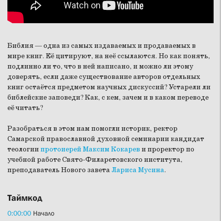
Библия — одна из самых издаваемых и продаваемых в
мире книг. Её цитируют, на неё ссылаются. Но как понять,
подлинно ли то, что в ней написано, и можно ли этому
доверять, если даже существование авторов отдельных
книг остаётся предметом научных дискуссий? Устарели ли
библейские заповеди? Как, с кем, зачем и в каком переводе
её читать?
Разобраться в этом нам помогли историк, ректор
Самарской православной духовной семинарии кандидат
теологии
протоиерей Максим Кокарев
и проректор по
учебной работе Свято-Филаретовского института,
преподаватель Нового завета
Лариса Мусина
.
Таймкод
0:00:00
Начало