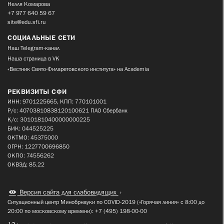
Нелля Комарова
+7 977 640 59 67
site@edu.sfi.ru
СОЦИАЛЬНЫЕ СЕТИ
Наш Telegram-канал
Наша страница в VK
«Вестник Свято-Филаретовского института» на Academia
РЕКВИЗИТЫ СФИ
ИНН: 9701225665, КПП: 770101001
Р/с: 40703810838120100621 ПАО Сбербанк
К/с: 30101810400000000225
БИК: 044525225
ОКТМО: 45375000
ОГРН: 1227700696850
ОКПО: 74556262
ОКВЭД: 85.22
Версия сайта для слабовидящих
Ситуационный центр Минобрнауки по COVID-2019 («Горячая линия» с 8:00 до
20:00 по московскому времени): +7 (495) 198-00-00