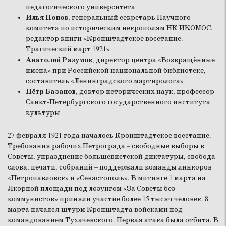
педагогического университета
Илья Попов
, генеральный секретарь Научного
комитета по историческим некрополям НК ИКОМОС,
редактор книги «Кронштадтское восстание.
Трагический март 1921»
Анатолий Разумов
, директор центра «Возвращённые
имена» при Российской национальной библиотеке,
составитель «Ленинградского мартиролога»
Пётр Базанов
, доктор исторических наук, профессор
Санкт-Петербургского государственного института
культуры
27 февраля 1921 года началось Кронштадтское восстание.
Требования рабочих Петрограда – свободные выборы в
Советы, упразднение большевистской диктатуры, свобода
слова, печати, собраний – поддержали команды линкоров
«Петропавловск» и «Севастополь». В митинге 1 марта на
Якорной площади под лозунгом «За Советы без
коммунистов» приняли участие более 15 тысяч человек. 8
марта начался штурм Кронштадта войсками под
командованием Тухачевского. Первая атака была отбита. В