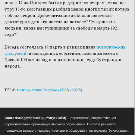
ночь с 17 на 18 марта была предпринята вторая атака, и к
утру 18-го восставших разбили ценой многих тысяч потерь
с обеих сторон. Действительно ли большевистская
диктатура в дни эти висела на волоске? Что двигало
людьми, вновь выступившими за свободу в марте 1921
года?
Беседа состоялась 19 марта в рамках цикла
исторических
дискуссий
, посвященных событиям, имевшим место в
России 100 лет назад и повлиявшим на судьбу страны и
народа.
ТЭГИ:
Исторические беседы (2018–2025)
Свято-Филаретовский институт (СФИ)
— автономная некоммерческая
образовательная организация высшего образования. Институт реализует
программы высшего профессионального образования по теологии (бакалавриат,