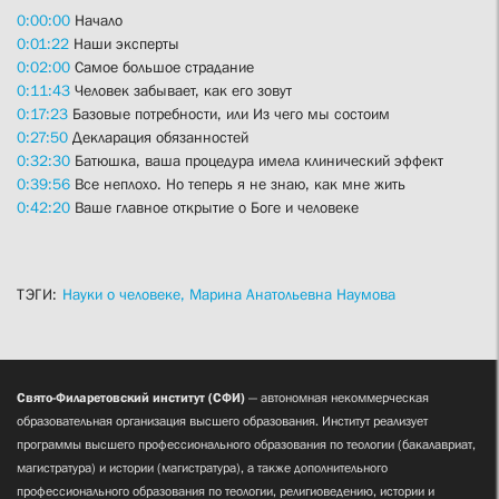
0:00:00
Начало
0:01:22
Наши эксперты
0:02:00
Самое большое страдание
0:11:43
Человек забывает, как его зовут
0:17:23
Базовые потребности, или Из чего мы состоим
0:27:50
Декларация обязанностей
0:32:30
Батюшка, ваша процедура имела клинический эффект
0:39:56
Все неплохо. Но теперь я не знаю, как мне жить
0:42:20
Ваше главное открытие о Боге и человеке
ТЭГИ:
Науки о человеке,
Марина Анатольевна Наумова
Свято-Филаретовский институт (СФИ)
— автономная некоммерческая
образовательная организация высшего образования. Институт реализует
программы высшего профессионального образования по теологии (бакалавриат,
магистратура) и истории (магистратура), а также дополнительного
профессионального образования по теологии, религиоведению, истории и