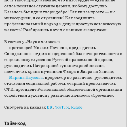
Есть такое представление, что милосердие — едва ли не
самое понятное служение церкви, любому доступно.
Казалось бы: иди и твори добро! Так ли все просто — и с
милосердием, и со служением? Как соединить
профессиональный подход к делу и простую человеческую
жалость? Разбирались в этом с нашими экспертами.
В гостях у «Наук о человеке»:
— протоиерей Михаил Потокин, председатель
Синодального отдела по церковной благотворительности и
социальному служению Русской православной церкви,
руководитель Патриаршей гуманитарной миссии,
настоятель храма мучеников Флора и Лавра на Зацепе;
—
Марина Наумова
, проректор по развитию, руководитель
отделения социальной работы, старший преподаватель
СФИ, президент Региональной общественной организации
содействия духовному развитию личности «Сретение».
Смотреть на каналах
ВК
,
YouTube
,
Rutube
Тайм-код