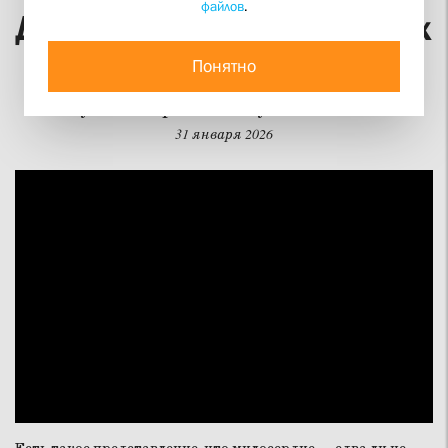
файлов
.
Дело для неравнодушных
Понятно
Протоиерей Михаил Потокин и Марина
Наумова в проекте «Науки о человеке»
31 января 2026