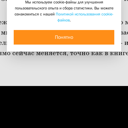
Мы используем cookie-файлы для улучшения
05 мая 2022
пользовательского опыта и сбора статистики. Вы можете
ознакомиться с нашей
Политикой использования cookie-
файлов
.
ежду учёными и Господом Богом? По ме
 мысль осваивает космос и придумывае
Понятно
ли, объясняющие устройство макро- 
мо сейчас меняется, точно как в книг
.