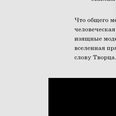
Что общего м
человеческая
изящные моде
вселенная пря
слову Творца