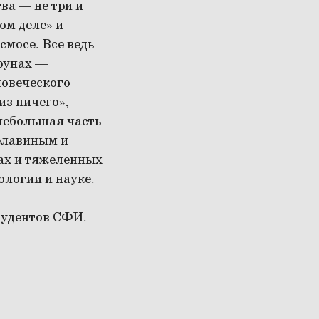
ва — не три и
ом деле» и
смосе. Все ведь
трунах —
ловеческого
из ничего»,
 небольшая часть
елавиным и
цах и тяжеленных
ологии и науке.
тудентов СФИ.