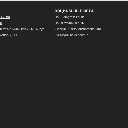
СОЦИАЛЬНЫЕ СЕТИ
 03 80
Наш Telegram-канал
ru
Наша страница в VK
н. тер. г. муниципальный округ
«Вестник Свято-Филаретовского
маков, д. 11
института» на Academia