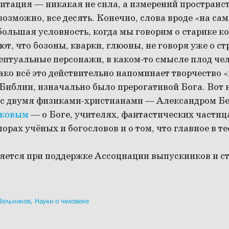
итация — никакая не сила, а измерений пространст
 возможно, все десять. Конечно, слова вроде «на сам
ольшая условность, когда мы говорим о старике ко
т, что бозоны, кварки, глюоны, не говоря уже о с
птуальные персонажи, в каком-то смысле плод че
ко всё это действительно напоминает творчество «
 Библии, изначально было прерогативой Бога. Вот
 с двумя физиками-христианами — Александром Б
иковым
— о Боге, учителях, фантастических части
орах учёных и богословов и о том, что главное в те
яется при поддержке Ассоциации выпускников и с
Зельников,
Науки о человеке