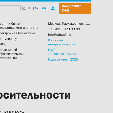
Поддержите
RU
|
EN
СФИ
естник Свято-
Москва, Токмаков пер., 11
иларетовского института
+7 |495| 623 03 80
лектронная библиотека
info@edu.sfi.ru
битуриенту
Книжный
ИОС
интернет-магазин
ведения об
Клуб
бразовательной
«В поисках смысла»
рганизации
Годовой отчет 2025
осительности
еловеке»