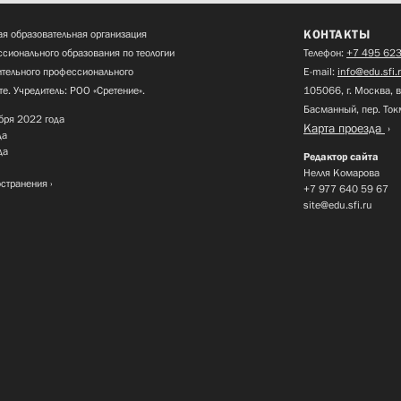
КОНТАКТЫ
я образовательная организация
сионального образования по теологии
Телефон:
+7 495 623
нительного профессионального
E-mail:
info@edu.sfi.
те. Учредитель: РОО «Сретение».
105066, г. Москва, в
Басманный, пер. Ток
бря 2022 года
Карта проезда
да
да
Редактор сайта
Нелля Комарова
остранения
+7 977 640 59 67
site@edu.sfi.ru