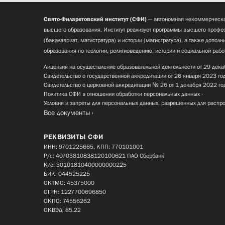
Свято-Филаретовский институт (СФИ)
— автономная некоммерческа
высшего образования. Институт реализует программы высшего профес
(бакалавриат, магистратура) и истории (магистратура), а также допол
образования по теологии, религиоведению, истории и социальной рабо
Лицензия на осуществление образовательной деятельности от 29 дека
Свидетельство о государственной аккредитации от 26 января 2023 го
Свидетельство о церковной аккредитации № 26 от 1 декабря 2022 го
Политика СФИ в отношении обработки персональных данных
Условия и запреты для персональных данных, разрешенных для распр
Все документы
РЕКВИЗИТЫ СФИ
ИНН: 9701225665, КПП: 770101001
Р/с: 40703810838120100621 ПАО Сбербанк
К/с: 30101810400000000225
БИК: 044525225
ОКТМО: 45375000
ОГРН: 1227700696850
ОКПО: 74556262
ОКВЭД: 85.22