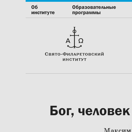
Об
Образовательные
институте
программы
Бог, челове
Максим 