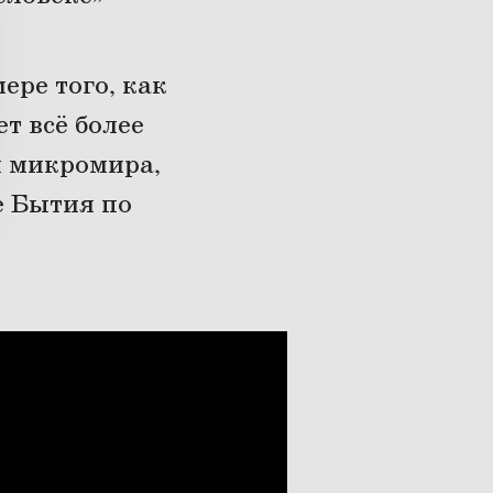
ре того, как
т всё более
и микромира,
е Бытия по