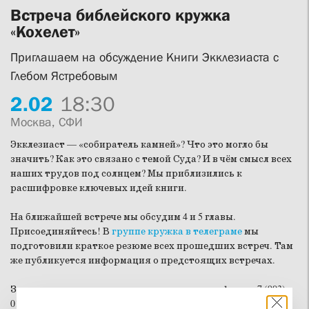
Встреча библейского кружка
«Кохелет»
Приглашаем на обсуждение Книги Экклезиаста с
Глебом Ястребовым
2.
02
18:30
Москва, СФИ
Экклезиаст — «собиратель камней»? Что это могло бы
значить? Как это связано с темой Суда? И в чём смысл всех
наших трудов под солнцем? Мы приблизились к
расшифровке ключевых идей книги.
На ближайшей встрече мы обсудим 4 и 5 главы.
Присоединяйтесь! В
группе кружка в телеграме
мы
подготовили краткое резюме всех прошедших встреч. Там
же публикуется информация о предстоящих встречах.
Записаться на встречу можно также по телефону: +7 (903)
010-10-84 (Анна).