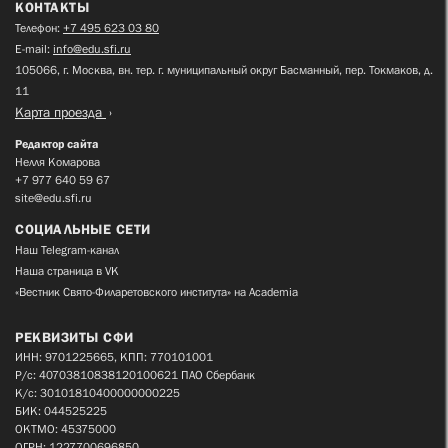
КОНТАКТЫ
Телефон:
+7 495 623 03 80
E-mail:
info@edu.sfi.ru
105066, г. Москва, вн. тер. г. муниципальный округ Басманный, пер. Токмаков, д.
11
Карта проезда
Редактор сайта
Нелля Комарова
+7 977 640 59 67
site@edu.sfi.ru
СОЦИАЛЬНЫЕ СЕТИ
Наш Telegram-канал
Наша страница в VK
«Вестник Свято-Филаретовского института» на Academia
РЕКВИЗИТЫ СФИ
ИНН: 9701225665, КПП: 770101001
Р/с: 40703810838120100621 ПАО Сбербанк
К/с: 30101810400000000225
БИК: 044525225
ОКТМО: 45375000
ОГРН: 1227700696850