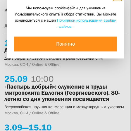
Мы используем cookie-файлы для улучшения
Адрес: Спартаковская ул., д. 10/2, трапезная
пользовательского опыта и сбора статистики. Вы можете
ознакомиться с нашей
Политикой использования cookie-
Анонсы
|
архив анонсов
файлов
.
13.
08
19:00
Понятно
День религиоведа
День открытых дверей факультета религиоведения СФИ
Москва, СФИ / Online & Offline
25.
09
10:00
«Пастырь добрый»: служение и труды
митрополита Евлогия (Георгиевского). 80-
летию со дня упокоения посвящается
Всероссийская научная конференция с международным участием
Москва, СФИ / Online & Offline
3.
09—
15.
10