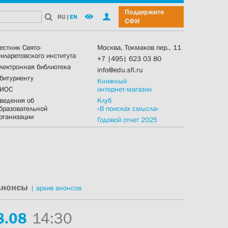
Поддержите
RU
|
EN
СФИ
естник Свято-
Москва, Токмаков пер., 11
иларетовского института
+7 |495| 623 03 80
лектронная библиотека
info@edu.sfi.ru
битуриенту
Книжный
ИОС
интернет-магазин
ведения об
Клуб
бразовательной
«В поисках смысла»
рганизации
Годовой отчет 2025
Анонсы
|
архив анонсов
8.
08
14:30