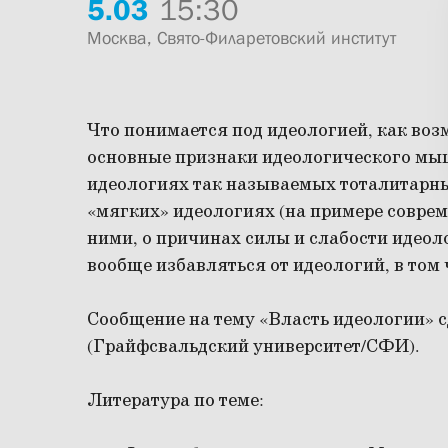
5.
03
15:30
Москва, Свято-Филаретовский институт
Что понимается под идеологией, как воз
основные признаки идеологического мыш
идеологиях так называемых тоталитарны
«мягких» идеологиях (на примере соврем
ними, о причинах силы и слабости идеол
вообще избавляться от идеологий, в том
Сообщение на тему «Власть идеологии» 
(Грайфсвальдский университет/СФИ).
Литература по теме: