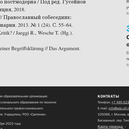
о постмодерна / Под ред. Гусейнов
В
у
иция, 2018.
М
// Православный собеседник:
ии. 2013. № 1 (24). С. 55–64.
Kritik? / Jaeggi R., Wesche T. (Hg.).
einer Begriffsklärung // Das Argument.
С
п
М
КОНТАКТЫ
я образовательная организация
сионального образования по теологии
Телефон:
+7 495 623
нительного профессионального
E-mail:
info@edu.sfi.
те. Учредитель: РОО «Сретение».
105066, г. Москва, в
Басманный, пер. Ток
бря 2022 года
Карта проезда
да