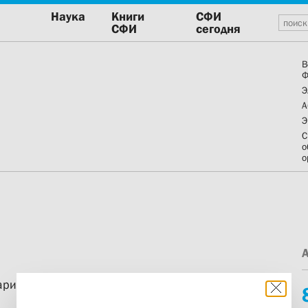
Наука
Книги
СФИ
СФИ
сегодня
В
Ф
Э
А
Э
С
о
о
таризма