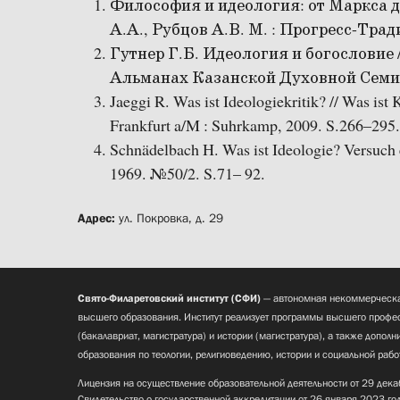
Философия и идеология: от Маркса д
А.А., Рубцов А.В. М. : Прогресс-Трад
Гутнер Г.Б. Идеология и богословие 
Альманах Казанской Духовной Семинар
Jaeggi R. Was ist Ideologiekritik? // Was ist 
Frankfurt a/M : Suhrkamp, 2009. S.266–295.
Schnädelbach H. Was ist Ideologie? Versuch 
1969. №50/2. S.71– 92.
Адрес:
ул. Покровка, д. 29
Свято-Филаретовский институт (СФИ)
— автономная некоммерческа
высшего образования. Институт реализует программы высшего профес
(бакалавриат, магистратура) и истории (магистратура), а также допол
образования по теологии, религиоведению, истории и социальной рабо
Лицензия на осуществление образовательной деятельности от 29 дека
Свидетельство о государственной аккредитации от 26 января 2023 го