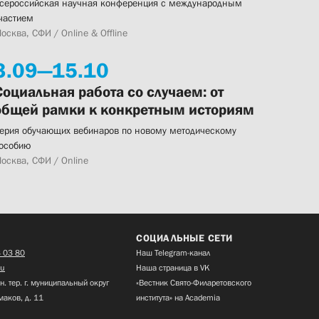
сероссийская научная конференция с международным
частием
осква, СФИ / Online & Offline
3.
09—
15.
10
Социальная работа со случаем: от
общей рамки к конкретным историям
ерия обучающих вебинаров по новому методическому
особию
осква, СФИ / Online
СОЦИАЛЬНЫЕ СЕТИ
 03 80
Наш Telegram-канал
ru
Наша страница в VK
н. тер. г. муниципальный округ
«Вестник Свято-Филаретовского
маков, д. 11
института» на Academia