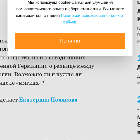
Мы используем cookie-файлы для улучшения
пользовательского опыта и сбора статистики. Вы можете
ознакомиться с нашей
Политикой использования cookie-
файлов
.
К
Я
можна критика идеологий и каковы
Понятно
М
ления? Речь пойдет не только об
х обществ, но и о сегодняшних
енной Германии), о разнице между
огий. Возможно ли и нужно ли
Д
 числе «мягких»?
М
сделает
Екатерина Полякова