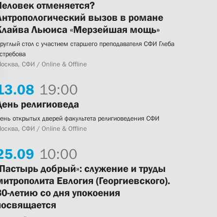
Человек отменяется?
Антропологический вызов в романе
Клайва Льюиса «Мерзейшая мощь»
руглый стол с участием старшего преподавателя СФИ Глеба
стребова
осква, СФИ / Online & Offline
13.
08
19:00
День религиоведа
ень открытых дверей факультета религиоведения СФИ
осква, СФИ / Online & Offline
25.
09
10:00
«Пастырь добрый»: служение и труды
митрополита Евлогия (Георгиевского).
80-летию со дня упокоения
посвящается