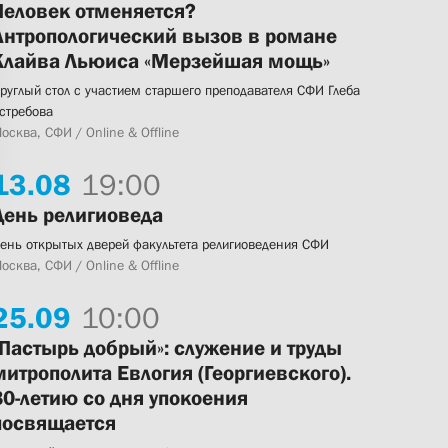
Человек отменяется?
Антропологический вызов в романе
Клайва Льюиса «Мерзейшая мощь»
руглый стол с участием старшего преподавателя СФИ Глеба
стребова
осква, СФИ / Online & Offline
13.
08
19:00
День религиоведа
ень открытых дверей факультета религиоведения СФИ
осква, СФИ / Online & Offline
25.
09
10:00
«Пастырь добрый»: служение и труды
митрополита Евлогия (Георгиевского).
80-летию со дня упокоения
посвящается