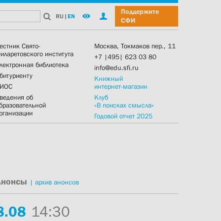
Поддержите
RU
|
EN
СФИ
естник Свято-
Москва, Токмаков пер., 11
иларетовского института
+7 |495| 623 03 80
лектронная библиотека
info@edu.sfi.ru
битуриенту
Книжный
ИОС
интернет-магазин
ведения об
Клуб
бразовательной
«В поисках смысла»
рганизации
Годовой отчет 2025
Анонсы
|
архив анонсов
8.
08
14:30