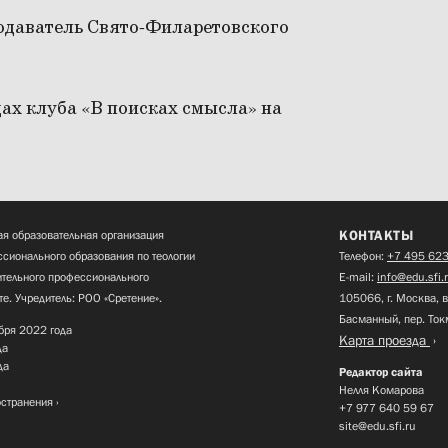
одаватель Свято-Филаретовского
ах клуба «В поисках смысла» на
КОНТАКТЫ
я образовательная организация
сионального образования по теологии
Телефон:
+7 495 623
нительного профессионального
E-mail:
info@edu.sfi.
те. Учредитель: РОО «Сретение».
105066, г. Москва, в
Басманный, пер. Ток
бря 2022 года
Карта проезда
да
да
Редактор сайта
Нелля Комарова
остранения
+7 977 640 59 67
site@edu.sfi.ru