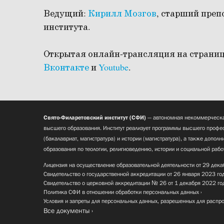
Ведущий:
Кирилл Мозгов
, старший преп
института.
Открытая онлайн-трансляция на страниц
Вконтакте
и
Youtube
.
Свято-Филаретовский институт (СФИ)
— автономная некоммерческа
высшего образования. Институт реализует программы высшего профес
(бакалавриат, магистратура) и истории (магистратура), а также допол
образования по теологии, религиоведению, истории и социальной рабо
Лицензия на осуществление образовательной деятельности от 29 дека
Свидетельство о государственной аккредитации от 26 января 2023 го
Свидетельство о церковной аккредитации № 26 от 1 декабря 2022 го
Политика СФИ в отношении обработки персональных данных
Условия и запреты для персональных данных, разрешенных для распр
Все документы