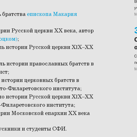
В
у
ь братства
епископа Макария
М
рии Русской церкви ХХ века, автор
оцком)
;
ь истории Русской церкви ХIХ–ХХ
С
п
ль истории православных братств в
М
ист;
 истории церковных братств в
ято-Филаретовского института;
по истории Русской церкви ХIХ–ХХ
-Филаретовского института;
ории Московской епархии ХХ века
пускники и студенты СФИ.