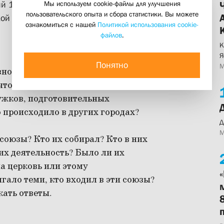
Мы используем cookie-файлы для улучшения
ий 1920-х годов – ко дню собора
пользовательского опыта и сбора статистики. Вы можете
кой
ознакомиться с нашей
Политикой использования cookie-
файлов
.
К
Я
Понятно
М
вно действовали десятки братств.
 что в Петрограде «свирепствует
ружков, подготовительных
 происходило в других городах?
Д
М
союзы? Кто их собирал? Кто в них
их деятельность? Было ли их
а церковь или этому
гало теми, кто входил в эти союзы?
кать ответы.