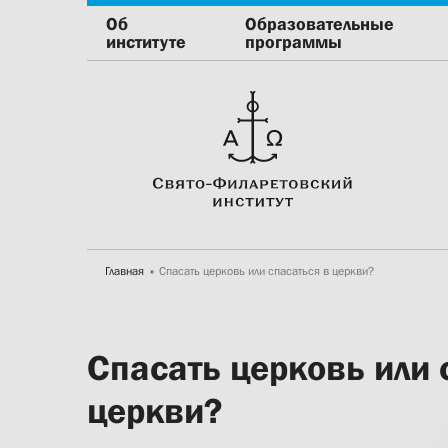
Об
Образовательные
институте
программы
Главная
Спасать церковь или спасаться в церкви?
Спасать церковь или 
церкви?