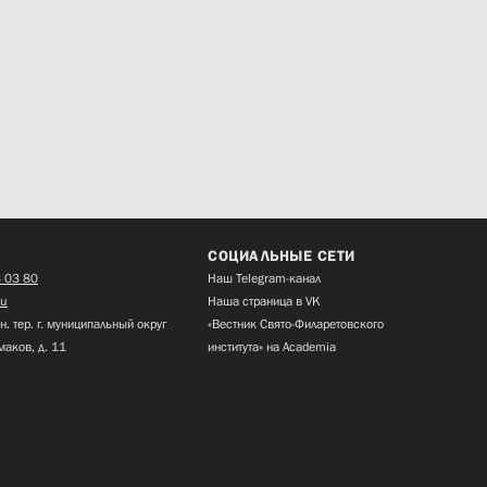
СОЦИАЛЬНЫЕ СЕТИ
 03 80
Наш Telegram-канал
ru
Наша страница в VK
н. тер. г. муниципальный округ
«Вестник Свято-Филаретовского
маков, д. 11
института» на Academia