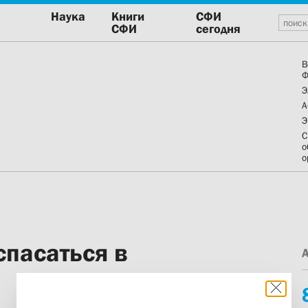
Наука
Книги
СФИ
СФИ
сегодня
В
Ф
Э
А
Э
С
о
о
спасаться в