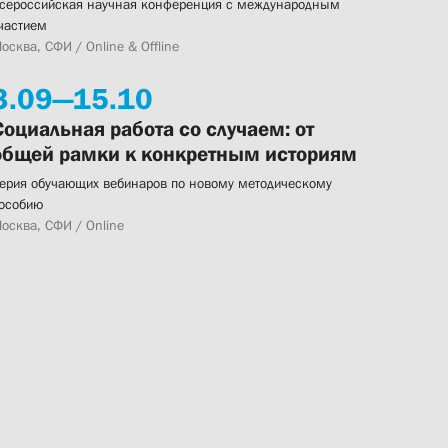
сероссийская научная конференция с международным
частием
осква, СФИ / Online & Offline
3.
09—
15.
10
Социальная работа со случаем: от
общей рамки к конкретным историям
ерия обучающих вебинаров по новому методическому
особию
осква, СФИ / Online