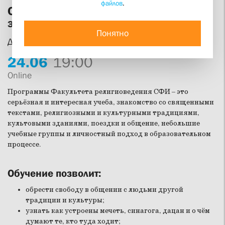
файлов
.
Современное религиоведение: что
это такое?
Понятно
День открытых дверей Факультета религиоведения
24.
06
19:00
Online
Программы Факультета религиоведения СФИ – это
серьёзная и интересная учеба, знакомство со священными
текстами, религиозными и культурными традициями,
культовыми зданиями, поездки и общение, небольшие
учебные группы и личностный подход в образовательном
процессе.
Обучение позволит:
обрести свободу в общении с людьми другой
традиции и культуры;
узнать как устроены мечеть, синагога, дацан и о чём
думают те, кто туда ходит;