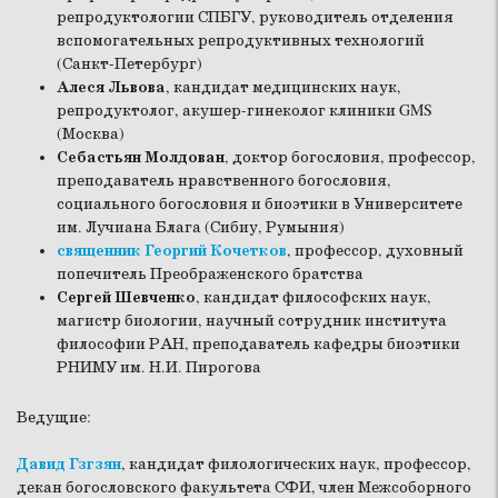
репродуктологии СПБГУ, руководитель отделения
вспомогательных репродуктивных технологий
(Санкт-Петербург)
Алеся Львова
, кандидат медицинских наук,
репродуктолог, акушер-гинеколог клиники GMS
(Москва)
Себастьян Молдован
, доктор богословия, профессор,
преподаватель нравственного богословия,
социального богословия и биоэтики в Университете
им. Лучиана Блага (Сибиу, Румыния)
священник Георгий Кочетков
, профессор, духовный
попечитель Преображенского братства
Сергей Шевченко
, кандидат философских наук,
магистр биологии, научный сотрудник института
философии РАН, преподаватель кафедры биоэтики
РНИМУ им. Н.И. Пирогова
Ведущие:
Давид Гзгзян
, кандидат филологических наук, профессор,
декан богословского факультета СФИ, член Межсоборного