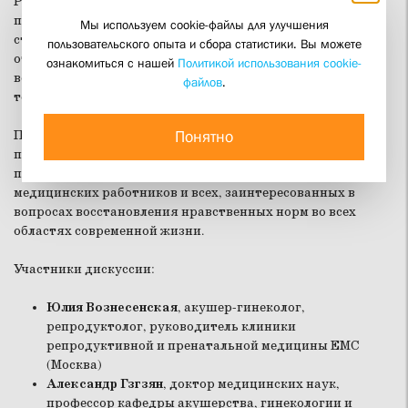
Репродуктология – сфера медицины, способная отменить
приговор бездетности. Репродуктивные технологии
Мы используем cookie-файлы для улучшения
ставят вопрос о нормах наиболее остро. Мы приглашаем к
пользовательского опыта и сбора статистики. Вы можете
открытому, взаимно заинтересованному разговору о
ознакомиться с нашей
Политикой использования cookie-
возможностях, которые дают человеку репродуктивные
файлов
.
технологии, и их нравственных основаниях.
Понятно
Приглашаем к разговору специалистов, занимающихся
проблемами биоэтики, философов, богословов,
преподавателей, педагогов, священников, катехизаторов,
медицинских работников и всех, заинтересованных в
вопросах восстановления нравственных норм во всех
областях современной жизни.
Участники дискуссии:
Юлия Вознесенская
, акушер-гинеколог,
репродуктолог, руководитель клиники
репродуктивной и пренатальной медицины ЕМС
(Москва)
Александр Гзгзян
, доктор медицинских наук,
профессор кафедры акушерства, гинекологии и