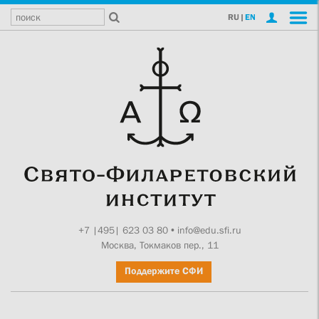
RU
|
EN
+7 |495| 623 03 80
•
info@edu.sfi.ru
Москва, Токмаков пер., 11
Поддержите СФИ