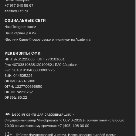
+7 977 640 59 67
site@edu.sfi.ru
СОЦИАЛЬНЫЕ СЕТИ
Наш Telegram-канал
Наша страница в VK
«Вестник Свято-Филаретовского института» на Academia
РЕКВИЗИТЫ СФИ
ИНН: 9701225665, КПП: 770101001
Р/с: 40703810838120100621 ПАО Сбербанк
К/с: 30101810400000000225
БИК: 044525225
ОКТМО: 45375000
ОГРН: 1227700696850
ОКПО: 74556262
ОКВЭД: 85.22
Версия сайта для слабовидящих
Ситуационный центр Минобрнауки по COVID-2019 («Горячая линия» с 8:00 до
20:00 по московскому времени): +7 (495) 198-00-00
12+
© Свято-Филаретовский институт. Использование в любой форме