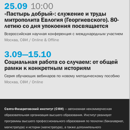
25.
09
10:00
«Пастырь добрый»: служение и труды
митрополита Евлогия (Георгиевского). 80-
летию со дня упокоения посвящается
Всероссийская научная конференция с международным участием
Москва, СФИ / Online & Offline
3.
09—
15.
10
Социальная работа со случаем: от общей
рамки к конкретным историям
Серия обучающих вебинаров по новому методическому пособию
Москва, СФИ / Online
Свято-Филаретовский институт (СФИ)
— автономная некоммерческая
образовательная организация высшего образования. Институт реализует
программы высшего профессионального образования по теологии (бакалавриат,
магистратура) и истории (магистратура), а также дополнительного