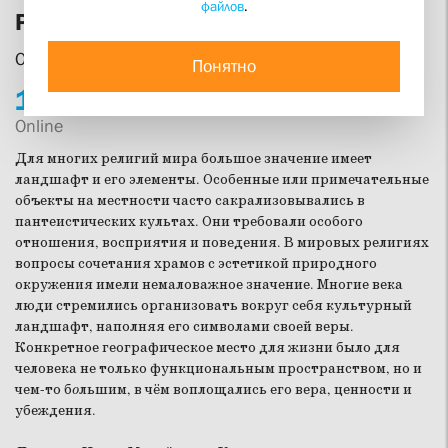
файлов
.
Религия и ландшафт
Онлайн-лекция Игоря Корпусова
Понятно
18.
06
19:00
Online
Для многих религий мира большое значение имеет
ландшафт и его элементы. Особенные или примечательные
объекты на местности часто сакрализовывались в
пантеистических культах. Они требовали особого
отношения, восприятия и поведения. В мировых религиях
вопросы сочетания храмов с эстетикой природного
окружения имели немаловажное значение. Многие века
люди стремились организовать вокруг себя культурный
ландшафт, наполняя его символами своей веры.
Конкретное географическое место для жизни было для
человека не только функциональным пространством, но и
чем-то б
о
льшим, в чём воплощались его вера, ценности и
убеждения.