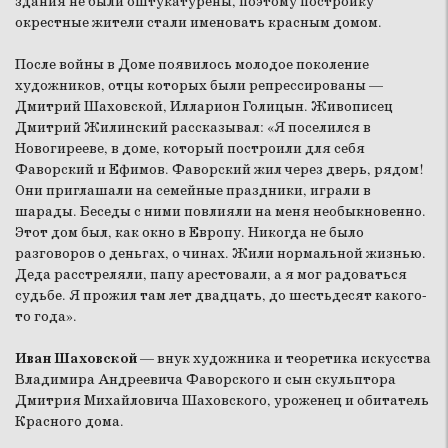
здания не были оштукатурены, поэтому постройку
окрестные жители стали именовать красным домом.
После войны в Доме появилось молодое поколение
художников, отцы которых были репрессированы —
Дмитрий Шаховской, Илларион Голицын. Живописец
Дмитрий Жилинский рассказывал: «Я поселился в
Новогирееве, в доме, который построили для себя
Фаворский и Ефимов. Фаворский жил через дверь, рядом!
Они приглашали на семейные праздники, играли в
шарады. Беседы с ними повлияли на меня необыкновенно.
Этот дом был, как окно в Европу. Никогда не было
разговоров о деньгах, о чинах. Жили нормальной жизнью.
Деда расстреляли, папу арестовали, а я мог радоваться
судьбе. Я прожил там лет двадцать, до шестьдесят какого-
то года».
Иван Шаховской
— внук художника и теоретика искусства
Владимира Андреевича Фаворского и сын скульптора
Дмитрия Михайловича Шаховского, уроженец и обитатель
Красного дома.