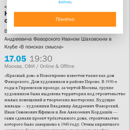
файлов
.
«Красный дом» художников в
Новогирееве: его строители и
Понятно
обитатели
Встреча с внуком художника Владимира
Андреевича Фаворского Иваном Шаховским в
Клубе «В поисках смысла»
17.
05
19:30
Москва, СФИ / Online & Offline
«Красный дом» в Новогиреево известен также как дом
Фаворского, Дом художников в районе Перово. В 1930-е
годы в Гиреевском проезде, за чертой Москвы, группе
художников была выделена территория под строительство
жилых помещений и творческих мастерских. Будущие
жильцы — художники Владимир Андреевич Фаворский,
Иван Семенович Ефимов и Лев Алексеевич Кордашёв —
сами сделали проект трёхэтажного дома, строительство
которого было завершено к 1940 году. Стены кирпичного