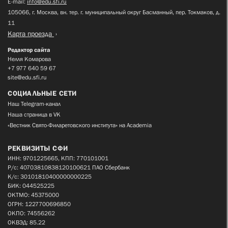
E-mail:
info@edu.sfi.ru
105066, г. Москва, вн. тер. г. муниципальный округ Басманный, пер. Токмаков, д.
11
Карта проезда
Редактор сайта
Нелля Комарова
+7 977 640 59 67
site@edu.sfi.ru
СОЦИАЛЬНЫЕ СЕТИ
Наш Telegram-канал
Наша страница в VK
«Вестник Свято-Филаретовского института» на Academia
РЕКВИЗИТЫ СФИ
ИНН: 9701225665, КПП: 770101001
Р/с: 40703810838120100621 ПАО Сбербанк
К/с: 30101810400000000225
БИК: 044525225
ОКТМО: 45375000
ОГРН: 1227700696850
ОКПО: 74556262
ОКВЭД: 85.22