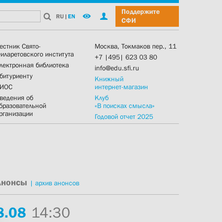
Поддержите
RU
|
EN
СФИ
естник Свято-
Москва, Токмаков пер., 11
иларетовского института
+7 |495| 623 03 80
лектронная библиотека
info@edu.sfi.ru
битуриенту
Книжный
ИОС
интернет-магазин
ведения об
Клуб
бразовательной
«В поисках смысла»
рганизации
Годовой отчет 2025
Анонсы
|
архив анонсов
8.
08
14:30