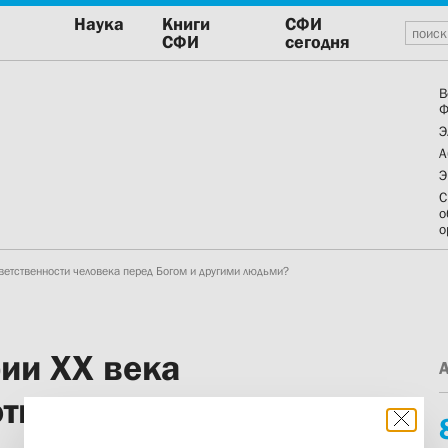
Наука
Книги
СФИ
СФИ
сегодня
В
Ф
Э
А
Э
С
о
о
ответственности человека перед Богом и другими людьми?
рии ХХ века
ответственности