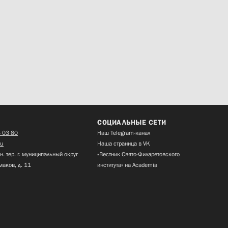
СОЦИАЛЬНЫЕ СЕТИ
 03 80
Наш Telegram-канал
ru
Наша страница в VK
н. тер. г. муниципальный округ
«Вестник Свято-Филаретовского
маков, д. 11
института» на Academia