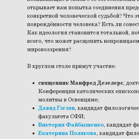
открывает нам попытка соединения пред
конкретной человеческой судьбой? Что э
повреждённости человека? Есть ли совес
Как идеология становится тотальной, по
всего, что может расщепить непроницае
мировоззрения?
В круглом столе примут участие:
священник Манфред Дезелерс
, док
Конференции католических епископо
молитвы в Освенциме;
Давид Гзгзян
, кандидат филологичес
факультета СФИ;
Виктория Файбышенко
, кандидат ф
Екатерина Полякова
, кандидат фил