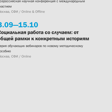
сероссийская научная конференция с международным
частием
осква, СФИ / Online & Offline
3.
09—
15.
10
Социальная работа со случаем: от
общей рамки к конкретным историям
ерия обучающих вебинаров по новому методическому
особию
осква, СФИ / Online