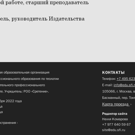
ой работе, старший преподаватель
ель, руководитель Издательства
КОНТАКТЫ
я образовательная организация
сионального образования по теологии
Телефон:
+7 495 623
нительного профессионального
E-mail:
info@edu.sfi.
те. Учредитель: РОО «Сретение».
105066, г. Москва, в
Басманный, пер. Ток
бря 2022 года
Карта проезда
да
да
Редактор сайта
Нелля Комарова
остранения
+7 977 640 59 67
site@edu.sfi.ru