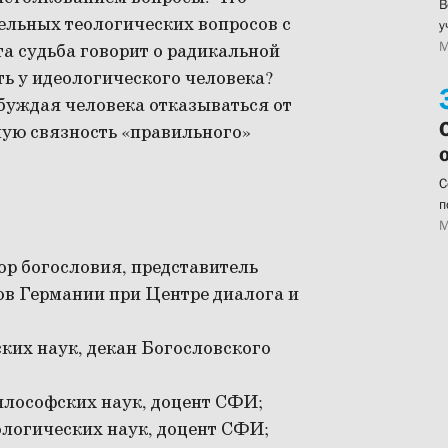
В
ельных теологических вопросов с
у
М
та судьба говорит о радикальной
ть у идеологического человека?
буждая человека отказываться от
мую связность «правильного»
С
п
М
тор богословия, представитель
в Германии при Центре диалога и
ких наук, декан Богословского
илософских наук, доцент СФИ;
ологических наук, доцент СФИ;