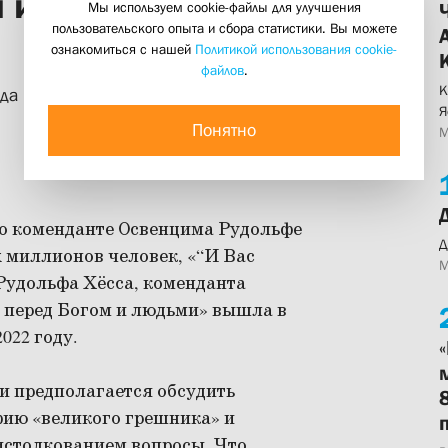
 и другими
Мы используем cookie-файлы для улучшения
пользовательского опыта и сбора статистики. Вы можете
ознакомиться с нашей
Политикой использования cookie-
файлов
.
К
да Дезелерса, автора книги о
Я
Понятно
М
о коменданте Освенцима Рудольфе
Д
х миллионов человек, «“И Вас
М
Рудольфа Хёсса, коменданта
и перед Богом и людьми» вышла в
022 году.
ги предполагается обсудить
ию «великого грешника» и
истолкованием вопросы. Что