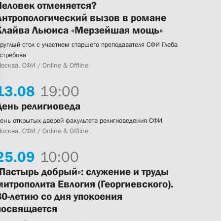
Человек отменяется?
Антропологический вызов в романе
Клайва Льюиса «Мерзейшая мощь»
руглый стол с участием старшего преподавателя СФИ Глеба
стребова
осква, СФИ / Online & Offline
13.
08
19:00
День религиоведа
ень открытых дверей факультета религиоведения СФИ
осква, СФИ / Online & Offline
25.
09
10:00
«Пастырь добрый»: служение и труды
митрополита Евлогия (Георгиевского).
80-летию со дня упокоения
посвящается