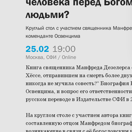
человека перед Богом
людьми?
Круглый стол с участием священника Манфре
коменданте Освенцима
25.
02
19:00
Москва, СФИ / Online
Книга священника Манфреда Дезелерса 
Хёссе, отправившем на смерть более дву
никогда не мучила совесть?” Биография 
Освенцима, и вопрос его ответственност
русском переводе в Издательстве СФИ в 2
На круглом столе с участием автора кни
составленную отцом Манфредом биограф
возникающие в связи с её богословским 