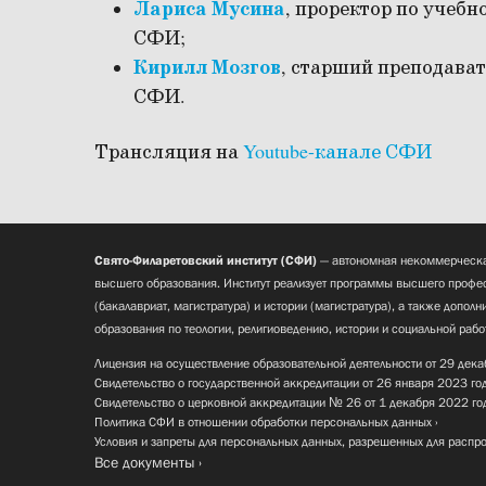
Лариса Мусина
, проректор по учебн
СФИ;
Кирилл Мозгов
, старший преподават
СФИ.
Трансляция на
Youtube-канале СФИ
Свято-Филаретовский институт (СФИ)
— автономная некоммерческа
высшего образования. Институт реализует программы высшего профес
(бакалавриат, магистратура) и истории (магистратура), а также допол
образования по теологии, религиоведению, истории и социальной рабо
Лицензия на осуществление образовательной деятельности от 29 дека
Свидетельство о государственной аккредитации от 26 января 2023 го
Свидетельство о церковной аккредитации № 26 от 1 декабря 2022 го
Политика СФИ в отношении обработки персональных данных
Условия и запреты для персональных данных, разрешенных для распр
Все документы