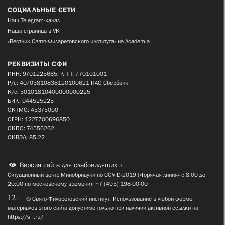
СОЦИАЛЬНЫЕ СЕТИ
Наш Telegram-канал
Наша страница в VK
«Вестник Свято-Филаретовского института» на Academia
РЕКВИЗИТЫ СФИ
ИНН: 9701225665, КПП: 770101001
Р/с: 40703810838120100621 ПАО Сбербанк
К/с: 30101810400000000225
БИК: 044525225
ОКТМО: 45375000
ОГРН: 1227700696850
ОКПО: 74556262
ОКВЭД: 85.22
Версия сайта для слабовидящих
Ситуационный центр Минобрнауки по COVID-2019 («Горячая линия» с 8:00 до
20:00 по московскому времени): +7 (495) 198-00-00
12+
© Свято-Филаретовский институт. Использование в любой форме
материалов этого сайта допустимо только при наличии активной ссылки на
https://sfi.ru/