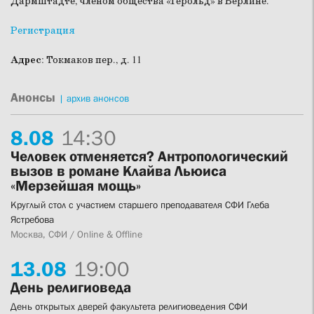
Дармштадте, членом общества «Герольд» в Берлине.
Регистрация
Адрес
: Токмаков пер., д. 11
Анонсы
|
архив анонсов
8.
08
14:30
Человек отменяется? Антропологический
вызов в романе Клайва Льюиса
«Мерзейшая мощь»
Круглый стол с участием старшего преподавателя СФИ Глеба
Ястребова
Москва, СФИ / Online & Offline
13.
08
19:00
День религиоведа
День открытых дверей факультета религиоведения СФИ