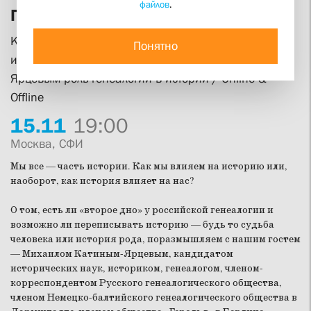
файлов
.
Генеалогия — служанка истории?
Клуб «В поисках смысла» приглашает обсудить с
Понятно
историком, генеалогом Михаилом Катиным-
Ярцевым роль генеалогии в истории / Online &
Offline
15.
11
19:00
Москва, СФИ
Мы все — часть истории. Как мы влияем на историю или,
наоборот, как история влияет на нас?
О том, есть ли «второе дно» у российской генеалогии и
возможно ли переписывать историю — будь то судьба
человека или история рода, поразмышляем с нашим гостем
— Михаилом Катиным-Ярцевым, кандидатом
исторических наук, историком, генеалогом, членом-
корреспондентом Русского генеалогического общества,
членом Немецко-балтийского генеалогического общества в