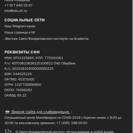
+7 977 640 59 67
site@edu.sfi.ru
СОЦИАЛЬНЫЕ СЕТИ
Наш Telegram-канал
Наша страница в VK
«Вестник Свято-Филаретовского института» на Academia
РЕКВИЗИТЫ СФИ
ИНН: 9701225665, КПП: 770101001
Р/с: 40703810838120100621 ПАО Сбербанк
К/с: 30101810400000000225
БИК: 044525225
ОКТМО: 45375000
ОГРН: 1227700696850
ОКПО: 74556262
ОКВЭД: 85.22
Версия сайта для слабовидящих
Ситуационный центр Минобрнауки по COVID-2019 («Горячая линия» с 8:00 до
20:00 по московскому времени): +7 (495) 198-00-00
12+
© Свято-Филаретовский институт. Использование в любой форме