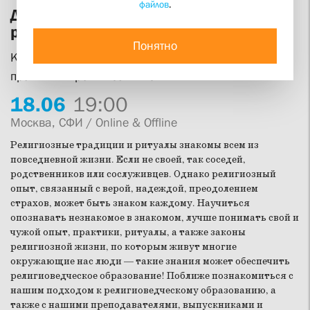
файлов
.
День открытых дверей факультета
религиоведения СФИ
Понятно
Как узнать о религии через культуру, повседневные
практики и религиозный опыт
18.
06
19:00
Москва, СФИ / Online & Offline
Религиозные традиции и ритуалы знакомы всем из
повседневной жизни. Если не своей, так соседей,
родственников или сослуживцев. Однако религиозный
опыт, связанный с верой, надеждой, преодолением
страхов, может быть знаком каждому. Научиться
опознавать незнакомое в знакомом, лучше понимать свой и
чужой опыт, практики, ритуалы, а также законы
религиозной жизни, по которым живут многие
окружающие нас люди — такие знания может обеспечить
религиоведческое образование! Поближе познакомиться с
нашим подходом к религиоведческому образованию, а
также с нашими преподавателями, выпускниками и