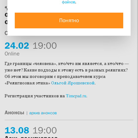
файлов
.
«Дано мне тело...»: религиозная этика
о проблеме вмешательства в
Понятно
организм человека
Открытая лекция Ольги Ярошевской
24.
02
19:00
Online
Где границы «человека», кто/что им является, а кто/что —
уже нет? Какие подходы к этому есть в разных религиях?
Об этом мы поговорим с преподавателем курса
«Религиозная этика»
Ольгой Ярошевской
.
Регистрация участников на
Timepad.ru
.
Анонсы
|
архив анонсов
13.
08
19:00