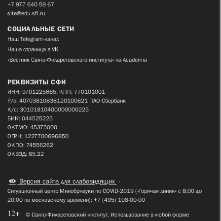
+7 977 640 59 67
site@edu.sfi.ru
СОЦИАЛЬНЫЕ СЕТИ
Наш Telegram-канал
Наша страница в VK
«Вестник Свято-Филаретовского института» на Academia
РЕКВИЗИТЫ СФИ
ИНН: 9701225665, КПП: 770101001
Р/с: 40703810838120100621 ПАО Сбербанк
К/с: 30101810400000000225
БИК: 044525225
ОКТМО: 45375000
ОГРН: 1227700696850
ОКПО: 74556262
ОКВЭД: 85.22
Версия сайта для слабовидящих
Ситуационный центр Минобрнауки по COVID-2019 («Горячая линия» с 8:00 до
20:00 по московскому времени): +7 (495) 198-00-00
12+
© Свято-Филаретовский институт. Использование в любой форме