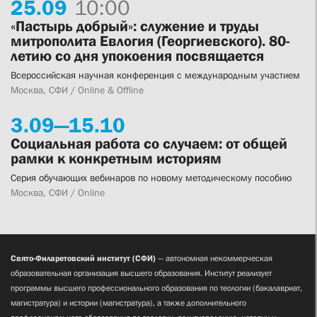
25.
09
10:00
«Пастырь добрый»: служение и труды
митрополита Евлогия (Георгиевского). 80-
летию со дня упокоения посвящается
Всероссийская научная конференция с международным участием
Москва, СФИ / Online & Offline
3.
09—
15.
10
Социальная работа со случаем: от общей
рамки к конкретным историям
Серия обучающих вебинаров по новому методическому пособию
Москва, СФИ / Online
Свято-Филаретовский институт (СФИ)
— автономная некоммерческая
образовательная организация высшего образования. Институт реализует
программы высшего профессионального образования по теологии (бакалавриат,
магистратура) и истории (магистратура), а также дополнительного