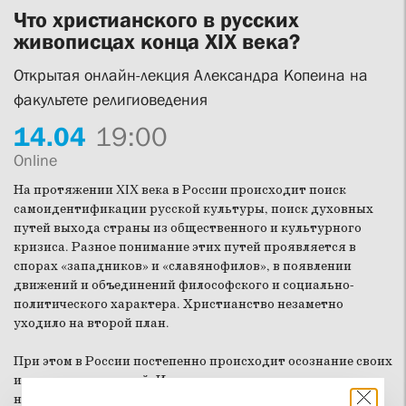
Что христианского в русских
живописцах конца XIX века?
Открытая онлайн-лекция Александра Копеина на
факультете религиоведения
14.
04
19:00
Online
На протяжении XIX века в России происходит поиск
самоидентификации русской культуры, поиск духовных
путей выхода страны из общественного и культурного
кризиса. Разное понимание этих путей проявляется в
спорах «западников» и «славянофилов», в появлении
движений и объединений философского и социально-
политического характера. Христианство незаметно
уходило на второй план.
При этом в России постепенно происходит осознание своих
исторических корней. Искусство начинает прорастать
национальным сознанием. Оно обретает новую роль —