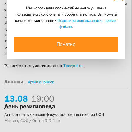
само становится своего рода культом. Национальную идею
Мы используем cookie-файлы для улучшения
хотели привнести и в Церковь, сделать понятным народу
пользовательского опыта и сбора статистики. Вы можете
смысл Православия как именно русской, народной веры.
ознакомиться с нашей
Политикой использования cookie-
Древнюю историю и культуру Руси пытались соединить с
файлов
.
церковным настоящим, создавать произведения
искусства, несущие в себе и церковные смыслы — и через
это восстановить единство общества. Эти размышления о
Понятно
русской судьбе, месте народа в истории нашли отражение
в религиозной и исторической живописи XIX века.
Регистрация участников на
Timepad.ru
.
Анонсы
|
архив анонсов
13.
08
19:00
День религиоведа
День открытых дверей факультета религиоведения СФИ
Москва, СФИ / Online & Offline