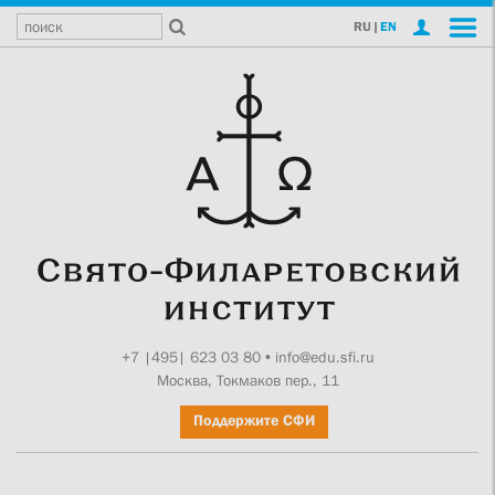
RU
|
EN
+7 |495| 623 03 80
•
info@edu.sfi.ru
Москва, Токмаков пер., 11
Поддержите СФИ