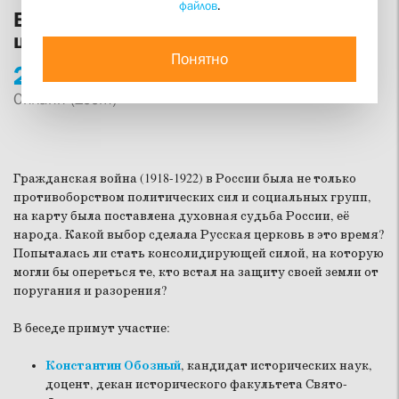
файлов
.
Быть или не быть? Выбор русской
церкви в гражданской войне
Понятно
24.
05
15:00
Онлайн (Zoom)
Гражданская война (1918-1922) в России была не только
противоборством политических сил и социальных групп,
на карту была поставлена духовная судьба России, её
народа. Какой выбор сделала Русская церковь в это время?
Попыталась ли стать консолидирующей силой, на которую
могли бы опереться те, кто встал на защиту своей земли от
поругания и разорения?
В беседе примут участие:
Константин Обозный
, кандидат исторических наук,
доцент, декан исторического факультета Свято-