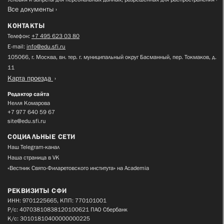
Все документы
КОНТАКТЫ
Телефон:
+7 495 623 03 80
E-mail:
info@edu.sfi.ru
105066, г. Москва, вн. тер. г. муниципальный округ Басманный, пер. Токмаков, д.
11
Карта проезда
Редактор сайта
Нелля Комарова
+7 977 640 59 67
site@edu.sfi.ru
СОЦИАЛЬНЫЕ СЕТИ
Наш Telegram-канал
Наша страница в VK
«Вестник Свято-Филаретовского института» на Academia
РЕКВИЗИТЫ СФИ
ИНН: 9701225665, КПП: 770101001
Р/с: 40703810838120100621 ПАО Сбербанк
К/с: 30101810400000000225