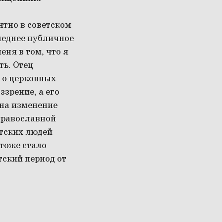
нтно в советском
следнее публичное
ня в том, что я
ть. Отец
и о церковных
зрение, а его
 на изменение
православной
етских людей
 тоже стало
ский период от