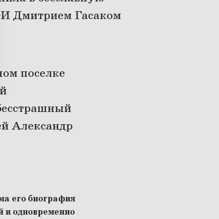
ФИ Дмитрием Гасаком
вном поселке
ый
 бесстрашный
ей Александр
ама его биография
й и одновременно