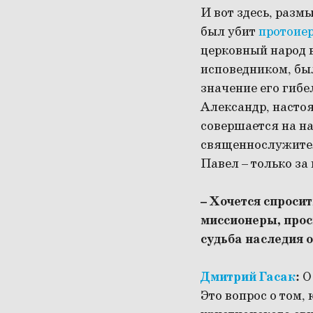
И вот здесь, разм
был убит
протоие
церковный народ в
исповедником, был
значение его гибел
Александр, настоя
совершается на на
священнослужители
Павел – только за 
– Хочется спросит
миссионеры, просв
судьба наследия 
Дмитрий Гасак
:
О
Это вопрос о том,