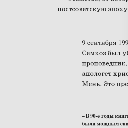
постсоветскую эпох
9 сентября 19
Семхоз был у
проповедник,
апологет хри
Мень. Это пр
– В 90-е годы кни
были мощным свид