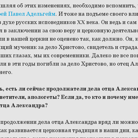
ышляя об этих изменениях, необходимо вспомнить, ч
рей Павел Адельгейм
. И тоже на подъеме своего вл
 духе русских исповедников XX века. Он ведь и сам
 в заключении за свою веру и церковную деятельно
и в нашей церкви не оценено так, как должно. Он, к
щий мученик за дело Христово, свидетель и страдал
ших глазах, мы их современники. Далеко не все п
 в эти годы погибли за дело Христово, но отец Ал
него.
ь, есть ли сейчас продолжатели дела отца Алекса
етители, апологеты? Если да, то кто и почему им
отца Александра?
 продолжении дела отца Александра вряд ли можно 
 как развивается церковная традиция в наши дни, к