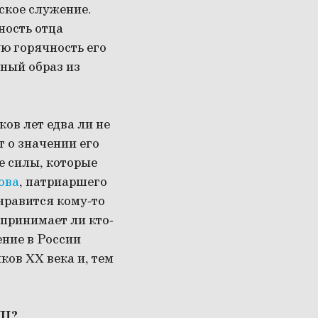
дское служение.
ность отца
ю горячность его
тный образ из
ов лет едва ли не
т о значении его
же силы, которые
ова
, патриаршего
 нравится кому-то
 принимает ли кто-
ение в России
ков XX века и, тем
ПЦ?