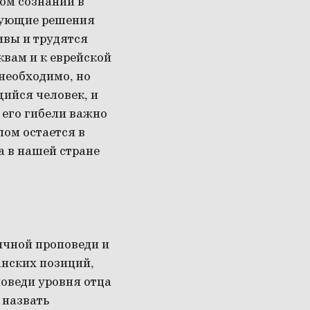
ом сознании в
твующие решения
ивы и трудятся
квам и к еврейской
 необходимо, но
щийся человек, и
 его гибели важно
лом остается в
а в нашей стране
ичной проповеди и
анских позиций,
поведи уровня отца
т назвать