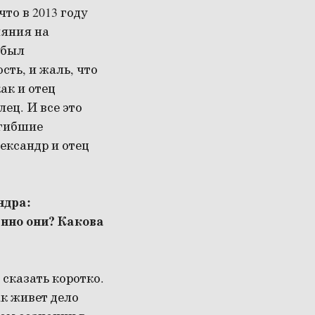
то в 2013 году
ияния на
 был
сть, и жаль, что
ак и отец
ец. И все это
огибшие
ександр и отец
ндра:
енно они? Какова
сказать коротко.
ак живет дело