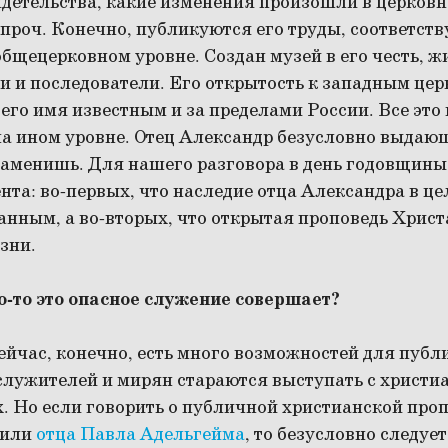
идетельства, какие изменения произошли в церковн
 проч. Конечно, публикуются его труды, соответс
бщецерковном уровне. Создан музей в его честь, ж
и и последователи. Его открытость к западным цер
его имя известным и за пределами России. Все это
на ином уровне. Отец Александр безусловно выдаю
 заменишь. Для нашего разговора в день годовщины
нта: во-первых, что наследие отца Александра в це
нным, а во-вторых, что открытая проповедь Христ
зни.
то-то это опасное служение совершает?
ейчас, конечно, есть много возможностей для публ
лужителей и мирян стараются выступать с христи
х. Но если говорить о публичной христианской про
 или
отца Павла Адельгейма
, то безусловно следуе