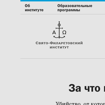
Об
Образовательные
институте
программы
За что
Убийство, от кото