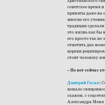
христианского св
советское время и
приняты даже на о
многие его ученик
традиции сделали 
это жизнь как бы 
его просто так не
отметить два моме
церкви реципирова
стоит человеку жи
– Но вот сейчас к
Дмитрий Гасак
:
С
немало священнос
скажем, с соцсетя
Александра Меня