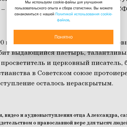
Мы используем cookie-файлы для улучшения
у – интервью с первым проректором С
пользовательского опыта и сбора статистики. Вы можете
ознакомиться с нашей
Политикой использования cookie-
для «Русской планеты»
файлов
.
09 сентября 2020
Понятно
90 года около 7 часов утра в подмоско
бит выдающийся пастырь, талантлив
 просветитель и церковный писатель,
стианства в Советском союзе протоиер
еступление осталось нераскрытым.
ги, видео и аудиовыступления отца Александра, с
етельством о православной вере для тысяч люде