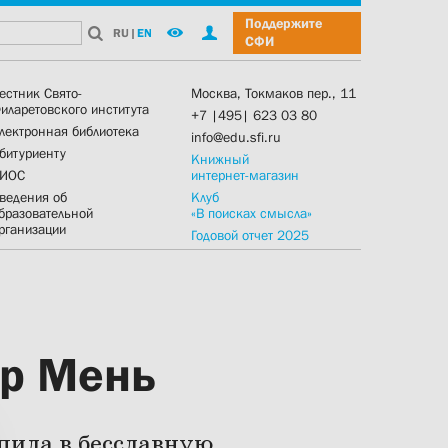
Поддержите
RU
|
EN
СФИ
естник Свято-
Москва, Токмаков пер., 11
иларетовского института
+7 |495| 623 03 80
лектронная библиотека
info@edu.sfi.ru
битуриенту
Книжный
ИОС
интернет-магазин
ведения об
Клуб
бразовательной
«В поисках смысла»
рганизации
Годовой отчет 2025
др Мень
упила в бесславную