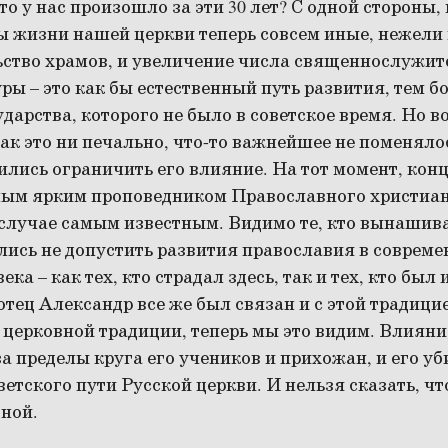
то у нас произошло за эти 30 лет? С одной стороны
 жизни нашей церкви теперь совсем иные, нежели 
ьство храмов, и увеличение числа священнослужите
ры – это как бы естественный путь развития, тем б
дарства, которого не было в советское время. Но во
ак это ни печально, что-то важнейшее не поменяло
лись ограничить его влияние. На тот момент, конца
мым ярким проповедником Православного христиан
 случае самым известным. Видимо те, кто вынашив
лись не допустить развития православия в совреме
ка – как тех, кто страдал здесь, так и тех, кто был
тец Александр все же был связан и с этой традицие
 церковной традиции, теперь мы это видим. Влиян
а пределы круга его учеников и прихожан, и его уб
етского пути Русской церкви. И нельзя сказать, чт
дной.