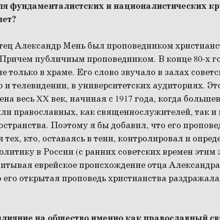
я фундаменталистских и националистических кр
лет?
тец Александр Мень был проповедником христианс
 Причем публичным проповедником. В конце 80-х г
не только в храме. Его слово звучало в залах совет
о и телевидении, в университетских аудиториях. Эт
на весь XX век, начиная с 1917 года, когда больш
ли православных, как священнослужителей, так и 
странства. Поэтому я бы добавил, что его пропове
 тех, кто, оставаясь в тени, контролировал и опр
литику в России (с ранних советских времен этим
читывая еврейское происхождение отца Александра
о его открытая проповедь христианства раздражал
л влияние на общество именно как православный с