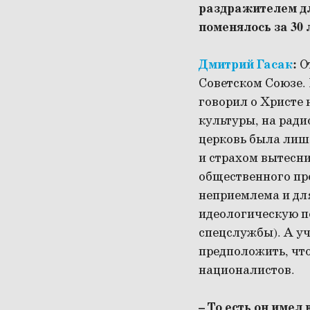
раздражителем дл
поменялось за 30 
Дмитрий Гасак
:
О
Советском Союзе.
говорил о Христе 
культуры, на ради
церковь была лише
и страхом вытесни
общественного про
неприемлема и для
идеологическую по
спецслужбы). А у
предположить, чт
националистов.
– То есть он име