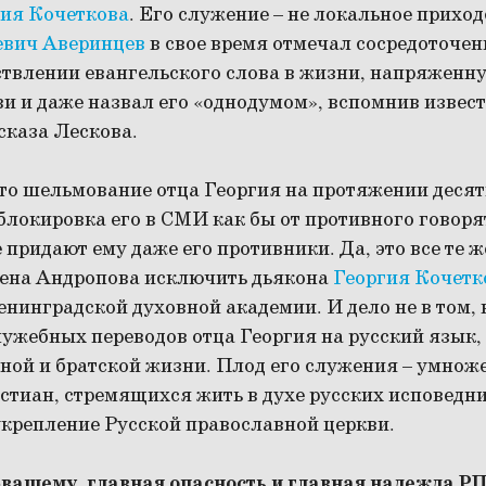
ия Кочеткова
. Его служение – не локальное прихо
евич Аверинцев
в свое время отмечал сосредоточен
ствлении евангельского слова в жизни, напряженну
и и даже назвал его «однодумом», вспомнив извес
сказа Лескова.
то шельмование отца Георгия на протяжении десятк
 блокировка его в СМИ как бы от противного говоря
 придают ему даже его противники. Да, это все те 
мена Андропова исключить дьякона
Георгия Кочетк
енинградской духовной академии. И дело не в том,
ужебных переводов отца Георгия на русский язык,
ной и братской жизни. Плод его служения – умнож
тиан, стремящихся жить в духе русских исповедни
укрепление Русской православной церкви.
о-вашему, главная опасность и главная надежда Р