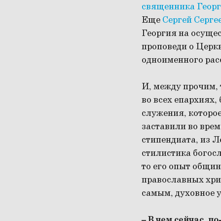
священника Георг
Еще
Сергей Серге
Георгия на осуще
проповеди о Церкв
одноименного рас
И, между прочим, 
во всех епархиях,
служения, которое
заставили во вре
стипендиата, из Л
стилистика богосл
то его опыт общин
православных хрис
самым, духовное 
– В чем сейчас, п