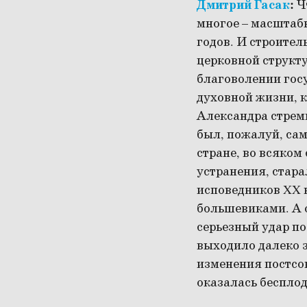
Дмитрий Гасак
:
Ч
многое – масштабы
годов. И строител
церковной структу
благоволении госу
духовной жизни, к
Александра стреми
был, пожалуй, са
стране, во всяком
устранения, стара
исповедников XX ве
большевиками. А о
серьезный удар по
выходило далеко з
изменения постсов
оказалась беспло