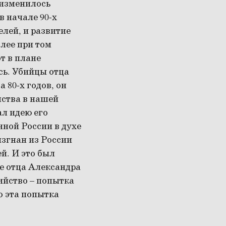
, изменилось
в начале 90-х
лей, и развитие
олее при том
т в плане
сь. Убийцы отца
 80-х годов, он
ства в нашей
ал идею его
нной России в духе
 изгнан из России
й. И это был
ие отца Александра
ийство – попытка
о эта попытка