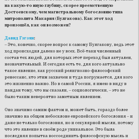
на какую-то иную глубину, скорее преемственную
Достоевскому, чем магистральному богословию типа
митрополита Макария (Булгакова). Как этот ход
произошёл, как он возможен?
Давид Гзгзян
:
– Это, конечно, скорее вопрос к самому Булгакову, ведь этот
ход происходил далеко не у всех. Всё-таки численный
состав тех людей, для которых этот переход был актуален,
незначительный. И сегодня есть те, для кого актуально
такое явление, как русский религиозно-философский
ренессанс, кто этим захвачен и туда погружается, для кого
это жизненно важно. Но в самой России, я имею в виду в
пандан тому, что вы сказали, – социологически, – это не
было таким невероятно заметным явлением.
Оно значимо самим фактом и, может быть, гораздо более
значимо на общем небосклоне европейского богословия – и
даже не только богословия, но и секулярной мысли, потому
что это явление в своём роде уникальное. Это была
последняя попытка воссоединить философскую мысль и