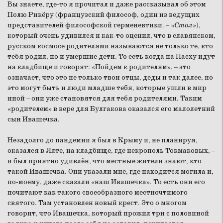
Вы знаете, где-то я прочитал и даже рассказывал об этом
Полю Рикёру (французский философ, один из ведущих
представителей философской герменевтики.
– «Стол»
),
который очень удивился и как-то оценил, что в славянском,
русском космосе родителями называются не только те, кто
тебя родил, но и умершие дети. То есть когда на Пасху идут
на кладбище и говорят: «Пойдем к родителям», – это
означает, что это не только твои отцы, деды и так далее, но
это могут быть и люди младше тебя, которые ушли в мир
иной – они уже становятся для тебя родителями. Таким
«родителем» в вере для Булгакова оказался его малолетний
сын Ивашечка.
Незадолго до пандемии я был в Крыму и, не планируя,
оказался в Ялте, на кладбище, где некрополь Токмаковых, –
и был приятно удивлён, что местные жители знают, кто
такой Ивашечка. Они указали мне, где находится могила и,
по-моему, даже сказали «наш Ивашечка». То есть они его
почитают как такого своеобразного местночтимого
святого. Там установлен новый крест. Это о многом
говорит, что Ивашечка, который прожил три с половиной