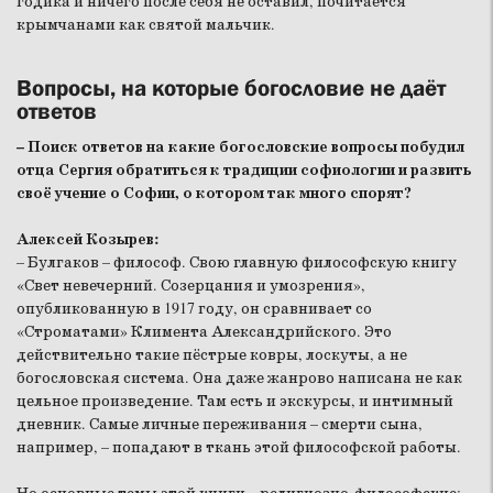
годика и ничего после себя не оставил, почитается
крымчанами как святой мальчик.
Вопросы, на которые богословие не даёт
ответов
– Поиск ответов на какие богословские вопросы побудил
отца Сергия обратиться к традиции софиологии и развить
своё учение о Софии, о котором так много спорят?
Алексей Козырев:
– Булгаков – философ. Свою главную философскую книгу
«Свет невечерний. Созерцания и умозрения»,
опубликованную в 1917 году, он сравнивает со
«Строматами» Климента Александрийского. Это
действительно такие пёстрые ковры, лоскуты, а не
богословская система. Она даже жанрово написана не как
цельное произведение. Там есть и экскурсы, и интимный
дневник. Самые личные переживания – смерти сына,
например, – попадают в ткань этой философской работы.