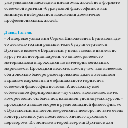
уже усваивали наследие и имена этих людей не в формате
советской критики «буржуазной философии», а как
минимум в нейтральном изложении достаточно
профессиональных людей.
Давид Гзгзян
:
– Я впервые узнал имя Сергея Николаевича Булгакова где-
то десятью годами раньше, тоже будучи студентом.
Булгаков вместе с Бердяевым у меня засели в памяти по
курсу то ли истории партии, то ли исторического
материализма и проходили по категории легальных
марксистов. Проходили недолго, потому что, как известно,
оба довольно быстро разочаровались даже в легальном
варианте марксизма и с официального горизонта
советской философии исчезли. А поскольку моё
собственное формирование – ну такое, адекватное, не то,
которое могло бы быть под влиянием упомянутых курсов, –
проходило дальше скорее в русле западной философии, то
с Булгаковым мы потом встретились нескоро, но зато очень
конструктивно, уже после моего личного духовного
переворота. И с момента второй встречи Булгаков для