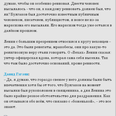
думаю, чтобы он особенно ревновал. Двести человек
высылалось – что он, к каждому ревновать должен был, что
ли? Булгаков был достаточно известным публичным
человеком, писателем, публицистом, и вовсе не из-за
марксизма его высылали. Его марксизм тогда уже остался в
далёком прошлом.
Ленин с большим презрением относился к кругу веховцев –
это да. Это были ренегаты, мракобесы, они про какую-то
религиозную веру стали говорить. О «Вехах» Ленин сказал:
унтер-офицерская вдова, которая сама себя высекла. Так
что там было достаточно оснований, кроме ревности.
Давид Гзгзян
:
– Да, я думаю, что гораздо свежее у него должны были быть
впечатления хотя бы от того, что Булгаков на момент
высылки был рукоположен в священника, а для Ленина это
было крайне резкое обстоятельство для раздражения. Как
он отзывался обо всём, что связано с «боженькой», – это все
знают.