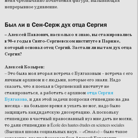
меня чрезвычайно почитаемая фигура, вызывающая
непрерывное удивление.
Был ли в Сен-Серж дух отца Сергия
– Алексей Павлович, насколько я знаю, вы стажировались
в 90-е годы в Свято-Сергиевском институте в Париже,
который основал отец Сергий. Застали ли вы там дух отца
Сергия?
Алексей Козырев:
– Это была моя вторая встреча с Булгаковым – встреча с его
личным архивом и с людьми, которые его знали. Надо
сказать, что я поехал в Сергиевский институт не
стажироваться, а работать с архивом
отца Сергия
Булгакова
, и для этой задачи попросил стипендию на два
месяца – на большее время я уехать не мог, надо было
защищать кандидатскую диссертацию. А поскольку
стипендию в частный православный вуз мне дать не могли,
то дали стипендию в École des hautes études en sciences sociales
(Высшая школа социальных наук.
– «Стол»
) – было такое