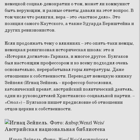
немецкой социал-демократии о том, может ли коммунист
быть верующим, и разные ответы давали на этот вопрос. В
том числе что религия, вера – это «частное дело». Это
позиция самого Каутского, а также Эдуарда Бернштейна и
других ревизионистов.
Если продолжать тему о влияниях – это опять-таки немцы,
немецкая религиозная историческая школа: это и
«История догматов» Гарнака, и многое другое. Булгаков
был настоящим профессором и ко всему подходил очень
основательно, перерабатывал горы литературы. Даже
отношение к собственности. Переводят немецкую книжку
Зейпеля (Игнац Зейпель – профессор богословия,
католический прелат, австрийский политический деятель,
один из руководителей Христианско-социальной партии. –
«Стол»
) – Булгаков пишет предисловие об отношении
отцов церкви к собственности.
Игнац Зейпель. Фото: Wenzl Weis/Австрийская