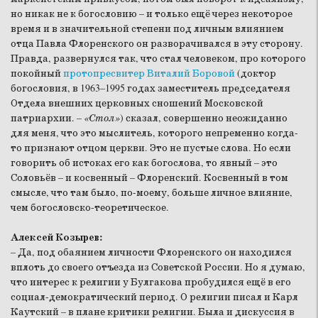
но никак не к богословию – и только ещё через некоторое
время и в значительной степени под личным влиянием
отца Павла Флоренского он разворачивался в эту сторону.
Правда, развернулся так, что стал человеком, про которого
покойный
протопресвитер Виталий Боровой
(доктор
богословия, в 1963–1995 годах заместитель председателя
Отдела внешних церковных сношений Московской
патриархии.
– «Стол»
) сказал, совершенно неожиданно
для меня, что это мыслитель, которого непременно когда-
то признают отцом церкви. Это не пустые слова. Но если
говорить об истоках его как богослова, то явный – это
Соловьёв – и косвенный – Флоренский. Косвенный в том
смысле, что там было, по-моему, больше личное влияние,
чем богословско-теоретическое.
Алексей Козырев:
– Да, под обаянием личности Флоренского он находился
вплоть до своего отъезда из Советской России. Но я думаю,
что интерес к религии у Булгакова пробудился ещё в его
социал-демократический период. О религии писал и Карл
Каутский – в плане критики религии. Была и дискуссия в