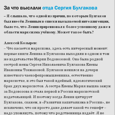
За что выслали
отца Сергия Булгакова
– Я слышала, что одной из причин, по которым Булгаков
был внесён Лениным в списки высылаемой интеллигенции,
было то, что Ленин приревновал к более успешному даже в
области марксизма учёному. Может такое быть?
Алексей Козырев:
– Что касается марксизма, здесь есть интересный момент:
первые книги Ленина и Булгакова выходили в одном и том
же издательстве Марии Водовозовой. Она была родной
сестрой жены Сергея Николаевича Булгакова Елены
Ивановны Токмаковой. Булгаков женился на дочери
известного чаекофепромышленника, естественно
марксистке, и это был такой идейный, идеологический
брак двух марксистов. А сестра Елены Мария вышла замуж
за Водовозова и стала первой в России марксистской
издательницей. И поэтому когда Ленин цитирует
Булгакова, скажем, в «Развитии капитализма в России», не
исключено, что он просто даже делает какой-то гешефт –
надо упомянуть, потому что родственница издаёт. Я не