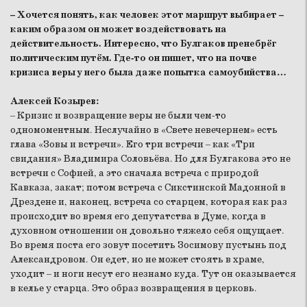
– Хочется понять, как человек этот маршрут выбирает –
каким образом он может воздействовать на
действительность. Интересно, что Булгаков пренебрёг
политическим путём. Где-то он пишет, что на почве
кризиса веры у него была даже попытка самоубийства…
Алексей Козырев:
– Кризис и возвращение веры не были чем-то
одномоментным. Неслучайно в «Свете невечернем» есть
глава «Зовы и встречи». Его три встречи – как «Три
свидания» Владимира Соловьёва. Но для Булгакова это не
встречи с Софией, а это сначала встреча с природой
Кавказа, закат; потом встреча с Сикстинской Мадонной в
Дрездене и, наконец, встреча со старцем, которая как раз
происходит во время его депутатства в Думе, когда в
духовном отношении он довольно тяжело себя ощущает.
Во время поста его зовут посетить Зосимову пустынь под
Александровом. Он едет, но не может стоять в храме,
уходит – и ноги несут его незнамо куда. Тут он оказывается
в келье у старца. Это образ возвращения в церковь.