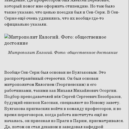
заведение, где профессором был Алексей Берелович,
который помог мне оформить стипендию. Но там было
также указано, что целью поездки был и Сен-Серж. В Сен-
Серже ещё очень удивились, что их вообще где-то
официально указали.
Митрополит Евлогий. Фото: общественное достояние
Вообще Сен-Серж был основан не Булгаковым. Это
распространённый стереотип. Он был основан
митрополитом Евлогием (Георгиевским) и его
работниками, такими как Михаил Михайлович Осоргин.
Подбор преподавателей вёл Сергей Сергеевич Безобразов,
будущий епископ Кассиан, специалист по Новому завету.
Булгакова пригласили войти в команду профессоров, и во
время переговоров, когда работа института ещё не
началась, он приезжал из Праги в Париж, присматривался.
Да, потом он стал деканом и заведовал кафедрой