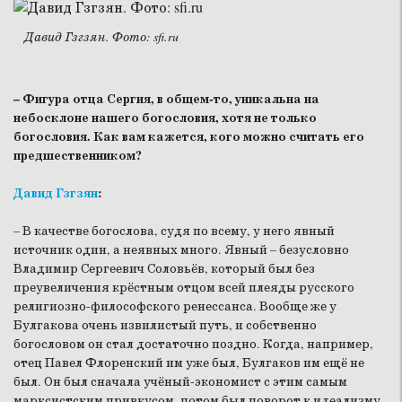
Давид Гзгзян. Фото: sfi.ru
– Фигура отца Сергия, в общем-то, уникальна на
небосклоне нашего богословия, хотя не только
богословия. Как вам кажется, кого можно считать его
предшественником?
Давид Гзгзян
:
– В качестве богослова, судя по всему, у него явный
источник один, а неявных много. Явный – безусловно
Владимир Сергеевич Соловьёв, который был без
преувеличения крёстным отцом всей плеяды русского
религиозно-философского ренессанса. Вообще же у
Булгакова очень извилистый путь, и собственно
богословом он стал достаточно поздно. Когда, например,
отец Павел Флоренский им уже был, Булгаков им ещё не
был. Он был сначала учёный-экономист с этим самым
марксистским привкусом, потом был поворот к идеализму,