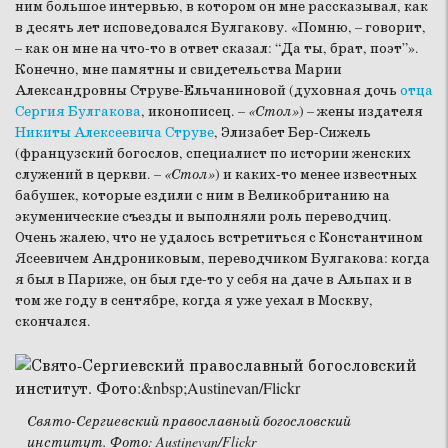
ним большое интервью, в котором он мне рассказывал, как
в десять лет исповедовался Булгакову. «Помню, – говорит,
– как он мне на что-то в ответ сказал: “Да ты, брат, поэт”».
Конечно, мне памятны и свидетельства Марии
Александровны Струве-Ельчаниновой (духовная дочь
отца
Сергия Булгакова
, иконописец.
– «Стол»
) – жены издателя
Никиты Алексеевича Струве
, Элизабет Бер-Сижель
(французский богослов, специалист по истории женских
служений в церкви.
– «Стол»
) и каких-то менее известных
бабушек, которые ездили с ним в Великобританию на
экуменические съезды и выполняли роль переводчиц.
Очень жалею, что не удалось встретиться с Константином
Ясеевичем Андрониковым, переводчиком Булгакова: когда
я был в Париже, он был где-то у себя на даче в Альпах и в
том же году в сентябре, когда я уже уехал в Москву,
скончался.
Свято-Сергиевский православный богословский
институт. Фото: Austinevan/Flickr