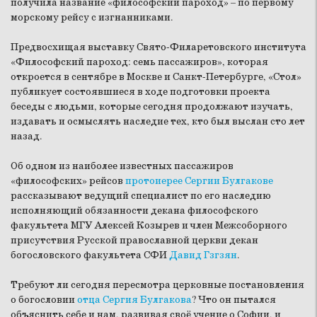
получила название «философский пароход» – по первому
морскому рейсу с изгнанниками.
Предвосхищая выставку Свято-Филаретовского института
«Философский пароход: семь пассажиров», которая
откроется в сентябре в Москве и Санкт-Петербурге, «Стол»
публикует состоявшиеся в ходе подготовки проекта
беседы с людьми, которые сегодня продолжают изучать,
издавать и осмыслять наследие тех, кто был выслан сто лет
назад.
Об одном из наиболее известных пассажиров
«философских» рейсов
протоиерее Сергии Булгакове
рассказывают ведущий специалист по его наследию
исполняющий обязанности декана философского
факультета МГУ Алексей Козырев и член Межсоборного
присутствия Русской православной церкви декан
богословского факультета СФИ
Давид Гзгзян
.
Требуют ли сегодня пересмотра церковные постановления
о богословии
отца Сергия Булгакова
? Что он пытался
объяснить себе и нам, развивая своё учение о Софии, и