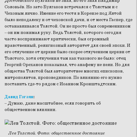
Достоевского Булгаков не знал, но его знал Владимир
Соловьёв. Но зато Булгаков встречался с Толстым и с
Чеховым лично. Имение его тестя в Кореизе под Ялтой
было неподалеку и от чеховской дачи, и от места Гаспер, где
останавливался Толстой. Он не просто был современником
– он им пожимал руку. Ведь Толстой, которого сегодня
часто воспринимают критически, был огромный
нравственный, религиозный авторитет для своей эпохи. И
его отлучение от церкви было скорее отлучением церкви от
Толстого, хотя отлучения там как такового не было: отец
Георгий Ореханов показывал, что анафему не пели. Но для
общества Толстой был авторитетнее многих епископов,
митрополитов, проповедников. По влиянию его нужно
поставить где-то рядом с Иоанном Кронштадтским.
Давид Гзгзян
:
– Думаю, даже масштабнее, если говорить об
общественном влиянии.
Лев Толстой. Фото: общественное достояние