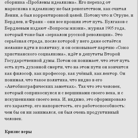
сборника «Проблемы идеализма». Его переход от
марксизма к идеализму не был ренегатством, как считал
Ленин, а был корректировкой целей. Потому что и Струве, и
Бердяев, и Франк – они все прошли этот путь. Булгаков с
Бердяевым издают «Вопросы жизни», журнал 1905 года,
который тоже был «зеркалом русской революции». Это
серьёзная страда, после которой у него даже остаётся
желание идти в политику, и он основывает партию «Союз
христианского социализма», идёт в депутаты Второй
Государственной думы. Потом он понимает, что этот путь
есть путь духовной смерти, что на этом пути он кончится
как философ, как профессор, как учёный, как лектор. Он
понимал, что такое политика, что видно в его
«Автобиографических заметках». Так что это человек,
который соприкоснулся и с вершинами своего века, и с
искушениями своего века. И, видимо, это сформировало
его характер, его напористость, его работоспособность:
чем бы он ни занимался, он был очень продуктивный
человек.
Кризис веры