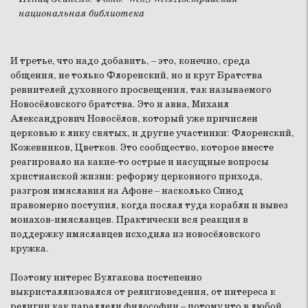
национальная библиотека
И третье, что надо добавить, – это, конечно, среда
общения, не только Флоренский, но и круг Братства
ревнителей духовного просвещения, так называемого
Новосёловского братства. Это и авва, Михаил
Александрович Новосёлов, который уже причислен
церковью к лику святых, и другие участники: Флоренский,
Кожевников, Цветков. Это сообщество, которое вместе
реагировало на какие-то острые и насущные вопросы
христианской жизни: реформу церковного прихода,
разгром имяславия на Афоне – насколько Синод
правомерно поступил, когда послал туда корабли и вывез
монахов-имяславцев. Практически вся реакция в
поддержку имяславцев исходила из новосёловского
кружка.
Поэтому интерес Булгакова постепенно
выкристаллизовался от религиоведения, от интереса к
религии как параллели философии – потому что в любой