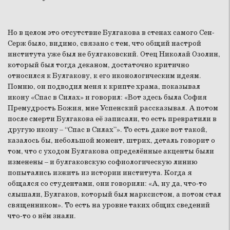
Но в целом это отсутствие Булгакова в стенах самого Сен-
Серж было, видимо, связано с тем, что общий настрой
института уже был не булгаковский. Отец Николай Озолин,
который был тогда деканом, достаточно критично
относился к Булгакову, к его иконологическим идеям.
Помню, он подводил меня к крипте храма, показывал
икону «Спас в Силах» и говорил: «Вот здесь была София
Премудрость Божия, мне Успенский рассказывал. А потом
после смерти Булгакова её записали, то есть превратили в
другую икону – “Спас в Силах”». То есть даже вот такой,
казалось бы, небольшой момент, штрих, деталь говорит о
том, что с уходом Булгакова определённые акценты были
изменены – и булгаковскую софиологическую линию
попытались изжить из истории института. Когда я
общался со студентами, они говорили: «А, ну да, что-то
слышали, Булгаков, который был марксистом, а потом стал
священником». То есть на уровне таких общих сведений
что-то о нём знали.