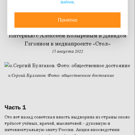
файлов
.
Отец Сергий Булгаков –
кандидат в отцы церкви
Понятно
Интервью с Алексеем Козыревым и Давидом
Гзгзяном в медиапроекте «Стол»
15 августа 2022
о.Сергий Булгаков. Фото: общественное достояние
Часть 1
Сто лет назад советская власть выдворила из страны около
трёхсот учёных, врачей, мыслителей – духовную и
интеллектуальную элиту России. Акция впоследствии