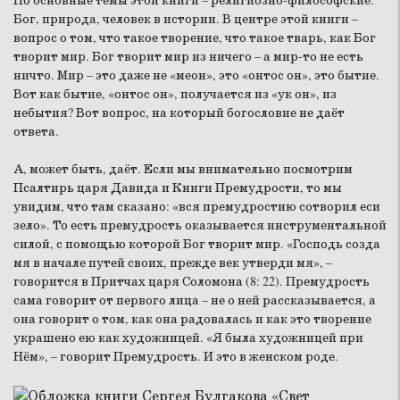
Но основные темы этой книги – религиозно-философские:
Бог, природа, человек в истории. В центре этой книги –
вопрос о том, что такое творение, что такое тварь, как Бог
творит мир. Бог творит мир из ничего – а мир-то не есть
ничто. Мир – это даже не «меон», это «онтос он», это бытие.
Вот как бытие, «онтос он», получается из «ук он», из
небытия? Вот вопрос, на который богословие не даёт
ответа.
А, может быть, даёт. Если мы внимательно посмотрим
Псалтирь царя Давида и Книги Премудрости, то мы
увидим, что там сказано: «вся премудростию сотворил еси
зело». То есть премудрость оказывается инструментальной
силой, с помощью которой Бог творит мир. «Господь созда
мя в начале путей своих, прежде век утверди мя», –
говорится в Притчах царя Соломона (8: 22). Премудрость
сама говорит от первого лица – не о ней рассказывается, а
она говорит о том, как она радовалась и как это творение
украшено ею как художницей. «Я была художницей при
Нём», – говорит Премудрость. И это в женском роде.