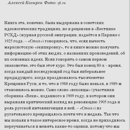
Алексей Козырев. Фото: sfi.ru
Книга эта, конечно, была выдержана в советских
идеологических традициях, но в рецензии в «Вестнике
РСХД» (журнал русской эмиграции, издаётся в Париже с
1925 года.
– «Стол»
) говорилось, что, если вычесть
марксистскую «экипировку», то в книге можно получить
информацию об этих людях, о названиях произведений, об
их основных идеях. Если говорить о самом первом
знакомстве, это был этот курс. Это был конец 80-х – время,
когда каждый последующий год был либеральнее
предыдущего, когда праздновалось тысячелетие
Крещения Руси, и то, что в 1988 году было нельзя, в 1989-м
становилось можно. Само слово «веховцы» (участники
сборника «Вехи», изданного в 1909 году, в котором они
выражали критический взгляд на революцию 1905 года и
роль русской интеллигенции в ней.
– «Стол»
) из
ругательного превращалось почти что в медаль. Так что
мы попали в такое интересное время, когда не приходилось
переучиваться и менять какие-то оценки, потому что мы