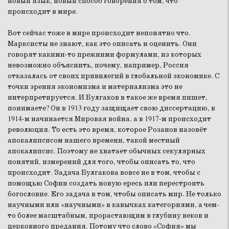
новый язык, новый способ говорения о том, что
происходит в мире.
Вот сейчас тоже в мире происходит непонятно что.
Марксисты не знают, как это описать и оценить. Они
говорят какими-то прежними формулами, из которых
невозможно объяснить, почему, например, Россия
отказалась от своих привилегий в глобальной экономике. С
точки зрения экономизма и материализма это не
интерпретируется. И Булгаков в такое же время пишет,
понимаете? Он в 1913 году защищает свою диссертацию, в
1914-м начинается Мировая война, а в 1917-м происходит
революция. То есть это время, которое Розанов назовёт
апокалипсисом нашего времени, такой местный
апокалипсис. Поэтому не хватает обычных секулярных
понятий, измерений для того, чтобы описать то, что
происходит. Задача Булгакова вовсе не в том, чтобы с
помощью Софии создать новую ересь или перестроить
богословие. Его задача в том, чтобы описать мир. Не только
научными или «научными» в кавычках категориями, а чем-
то более масштабным, прорастающим в глубину веков и
церковного предания. Потому что слово «София» мы