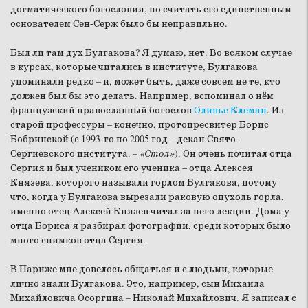
догматического богословия, но считать его единственным
основателем Сен-Серж было бы неправильно.
Был ли там дух Булгакова? Я думаю, нет. Во всяком случае
в курсах, которые читались в институте, Булгакова
упоминали редко – и, может быть, даже совсем не те, кто
должен был бы это делать. Например, вспоминал о нём
французский православный богослов
Оливье Клеман
. Из
старой профессуры – конечно, протопресвитер Борис
Бобринской (с 1993-го по 2005 год – декан Свято-
Сергиевского института.
– «Стол»
). Он очень почитал отца
Сергия и был учеником его ученика – отца Алексея
Князева, которого называли горлом Булгакова, потому
что, когда у Булгакова вырезали раковую опухоль горла,
именно отец Алексей Князев читал за него лекции. Дома у
отца Бориса я разбирал фотографии, среди которых было
много снимков отца Сергия.
В Париже мне довелось общаться и с людьми, которые
лично знали Булгакова. Это, например, сын Михаила
Михайловича Осоргина – Николай Михайлович. Я записал с