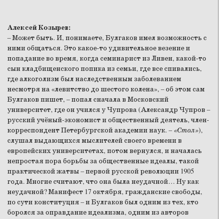
Алексей Козырев:
– Может быть. И, понимаете, Булгаков имел возможность с
ними общаться. Это какое-то удивительное везение и
попадание во время, когда семинарист из Ливен, какой-то
сын кладбищенского попика из семьи, где все спивались,
где алкоголизм был наследственным заболеванием
несмотря на «левитство до шестого колена», – об этом сам
Булгаков пишет, – попал сначала в Московский
университет, где он учился у Чупрова (Александр Чупров –
русский учёный-экономист и общественный деятель, член-
корреспондент Петербургской академии наук. –
«Стол»
),
слушал выдающихся мыслителей своего времени в
европейских университетах, потом вернулся, и началась
непростая пора борьбы за общественные идеалы, такой
практической жатвы – первой русской революции 1905
года. Многие считают, что она была неудачной… Ну как
неудачной? Манифест 17 октября, гражданские свободы,
по сути конституция – и Булгаков был одним из тех, кто
боролся за оправдание идеализма, одним из авторов