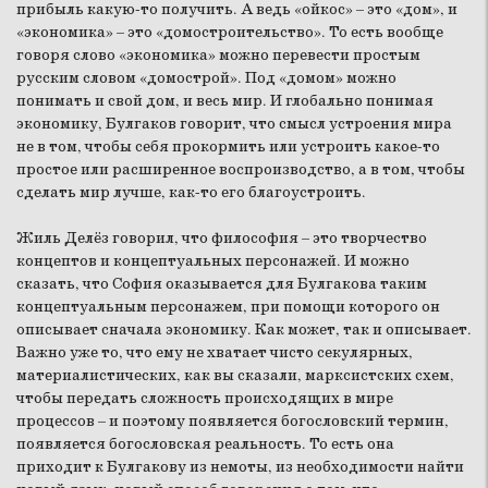
прибыль какую-то получить. А ведь «ойкос» – это «дом», и
«экономика» – это «домостроительство». То есть вообще
говоря слово «экономика» можно перевести простым
русским словом «домострой». Под «домом» можно
понимать и свой дом, и весь мир. И глобально понимая
экономику, Булгаков говорит, что смысл устроения мира
не в том, чтобы себя прокормить или устроить какое-то
простое или расширенное воспроизводство, а в том, чтобы
сделать мир лучше, как-то его благоустроить.
Жиль Делёз говорил, что философия – это творчество
концептов и концептуальных персонажей. И можно
сказать, что София оказывается для Булгакова таким
концептуальным персонажем, при помощи которого он
описывает сначала экономику. Как может, так и описывает.
Важно уже то, что ему не хватает чисто секулярных,
материалистических, как вы сказали, марксистских схем,
чтобы передать сложность происходящих в мире
процессов – и поэтому появляется богословский термин,
появляется богословская реальность. То есть она
приходит к Булгакову из немоты, из необходимости найти