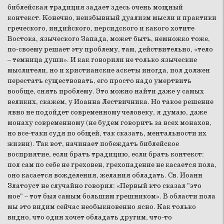
библейская традиция задает здесь очень мощный
контекст. Конечно, неизбывный дуализм мысли и практики
греческого, индийского, персидского и какого хотите
Востока, языческого Запада, может быть, немножко тоже,
по-своему решает эту проблему, там, действительно, «тело
– темница души». И как говорили не только языческие
мыслители, но и христианские аскеты иногда, пол должен
перестать существовать, его просто надо умертвить
вообще, снять проблему. Это можно найти даже у самых
великих, скажем, у Иоанна Лествичника. Но такое решение
явно не подойдет современному человеку, я думаю, даже
монаху современному (не будем говорить за всех монахов,
но все-таки судя по общей, так сказать, ментальности их
жизни). Так вот, начинает побеждать библейское
восприятие, если брать традицию, если брать контекст:
пол сам по себе не греховен, грехопадение не касается пола,
оно касается вожделения, желания обладать. Св. Иоанн
Златоуст не случайно говорил: «Первый кто сказал "это
мое" – тот был самым большим грешником». В области пола
мы это видим сейчас необыкновенно ясно. Как только
видно, что один хочет обладать другим, что-то