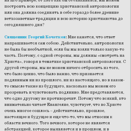
на Его примере, от Него как бы отталкиваясь, мы можем
построить всю концепцию христианской антропологии
или она должна соединять в себе гораздо более древние
ветхозаветные традиции и всю историю христианства до
сегодняшнего дня?
Священник Георгий Кочетков
:
Мне кажется, что ответ
напрашивается сам собою. Действительно, антропология
не была бы необъятной, если бы мы взяли только какую-то
часть. Поэтому, с одной стороны, мы должны «смотреть на
Христа», говоря в тематике христианской антропологии. С
другой стороны, мы не можем ничего отбросить из того,
что было ценно, что было важно, что признается
подлинным ни из прошлого, ни из настоящего, но в каком-
то смысле также из будущего, насколько мы можем его
прозревать и чувствовать подлинно. Мне представляется,
что одно другому не противоречит. Потому что всякий, кто
внимательно читает Евангелие, чувствует, что во Христе
очень многое сошлось – действительно, прошлое,
настоящее и будущее и еще что-то, что мы относим к
области вечного. Того вечного, которое не является
абстракцией, которое выявляется и в прошлом, и в