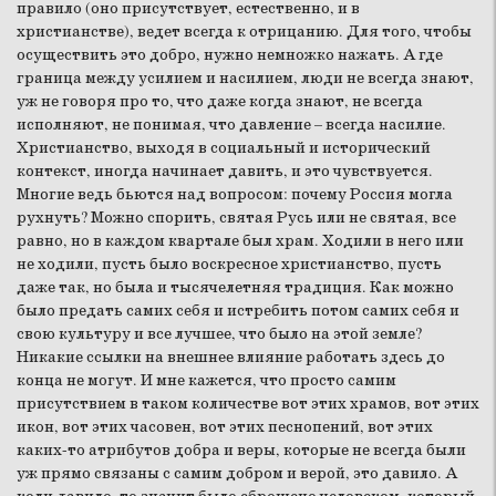
правило (оно присутствует, естественно, и в
христианстве), ведет всегда к отрицанию. Для того, чтобы
осуществить это добро, нужно немножко нажать. А где
граница между усилием и насилием, люди не всегда знают,
уж не говоря про то, что даже когда знают, не всегда
исполняют, не понимая, что давление – всегда насилие.
Христианство, выходя в социальный и исторический
контекст, иногда начинает давить, и это чувствуется.
Многие ведь бьются над вопросом: почему Россия могла
рухнуть? Можно спорить, святая Русь или не святая, все
равно, но в каждом квартале был храм. Ходили в него или
не ходили, пусть было воскресное христианство, пусть
даже так, но была и тысячелетняя традиция. Как можно
было предать самих себя и истребить потом самих себя и
свою культуру и все лучшее, что было на этой земле?
Никакие ссылки на внешнее влияние работать здесь до
конца не могут. И мне кажется, что просто самим
присутствием в таком количестве вот этих храмов, вот этих
икон, вот этих часовен, вот этих песнопений, вот этих
каких-то атрибутов добра и веры, которые не всегда были
уж прямо связаны с самим добром и верой, это давило. А