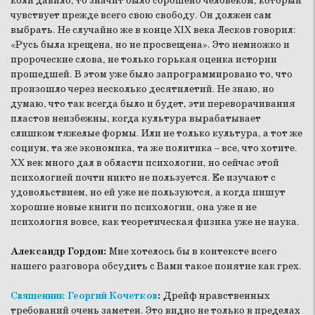
коли давило, то значит было сброшено человеком, который
чувствует прежде всего свою свободу. Он должен сам
выбрать. Не случайно же в конце XIX века Лесков говорил:
«Русь была крещена, но не просвещена». Это немножко и
пророческие слова, не только горькая оценка истории
прошедшей. В этом уже было запрограммировано то, что
произошло через несколько десятилетий. Не знаю, но
думаю, что так всегда было и будет, эти переворачивания
пластов неизбежны, когда культура вырабатывает
слишком тяжелые формы. Или не только культура, а тот же
социум, та же экономика, та же политика – все, что хотите.
XX век много дал в области психологии, но сейчас этой
психологией почти никто не пользуется. Ее изучают с
удовольствием, но ей уже не пользуются, а когда пишут
хорошие новые книги по психологии, она уже и не
психология вовсе, как теоретическая физика уже не наука.
Александр Гордон:
Мне хотелось бы в контексте всего
нашего разговора обсудить с Вами такое понятие как грех.
Священник Георгий Кочетков
:
Дрейф нравственных
требований очень заметен. Это видно не только в пределах