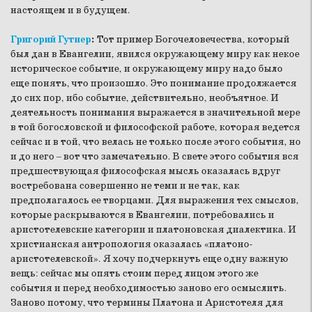
настоящем и в будущем.
Григорий Гутнер
:
Тот пример Богочеловечества, который
был дан в Евангелии, явился окружающему миру как некое
историческое событие, и окружающему миру надо было
еще понять, что произошло. Это понимание продолжается
до сих пор, ибо событие, действительно, необъятное. И
деятельность понимания выражается в значительной мере
в той богословской и философской работе, которая ведется
сейчас и в той, что велась не только после этого события, но
и до него – вот что замечательно. В свете этого события вся
предшествующая философская мысль оказалась вдруг
востребована совершенно не теми и не так, как
предполагалось ее творцами. Для выражения тех смыслов,
которые раскрываются в Евангелии, потребовались и
аристотелевские категории и платоновская диалектика. И
христианская антропология оказалась «платоно-
аристотелевской». Я хочу подчеркнуть еще одну важную
вещь: сейчас мы опять стоим перед лицом этого же
события и перед необходимостью заново его осмыслить.
Заново потому, что термины Платона и Аристотеля для