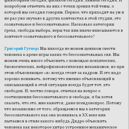
философией сегодня, физикой сегодня, химией сегодня. И
попробуем ответить на них с точки зрения той темы, о
которой мы сегодня говорим. Первое, что приходит на ум и
не раз уже звучало в других контекстах в этой студии, это
сознательное и бессознательное. Насколько категории
греха, свободы выбора, веры так или иначе вписываются в
контекст сознательного и бессознательного?
Григорий Гутнер
:
Мы никогда не можем целиком свести
человека к арене игры каких-то бессознательных сил. Мы
можем очень много объяснить с помощью психических,
биологических, нейрофизиологических механизмов, но при
этом объясняющее «я» всегда стоит за кадром. И это надо
хорошо понимать, потому что именно объясняющий и
описывающий в этой ситуации всегда будет тот, кто
свободен. И, честно говоря, отвечая на вопрос о
соотношении бессознательного и свободы, я бы хотел
сказать, что это, мне кажется, даже псевдовопрос. Потому
что независимо от того, обращаемся мы к категории
бессознательного как она появилась в XX веке или
пытаемся в стиле какого-нибудь Дидро объяснять
человека как некоторое хитро устроенное механическое