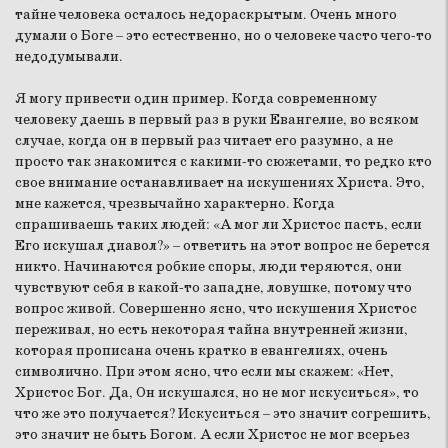
тайне человека осталось недораскрытым. Очень много
думали о Боге – это естественно, но о человеке часто чего-то
недодумывали.
Я могу привести один пример. Когда современному
человеку даешь в первый раз в руки Евангелие, во всяком
случае, когда он в первый раз читает его разумно, а не
просто так знакомится с какими-то сюжетами, то редко кто
свое внимание останавливает на искушениях Христа. Это,
мне кажется, чрезвычайно характерно. Когда
спрашиваешь таких людей: «А мог ли Христос пасть, если
Его искушал диавол?» – ответить на этот вопрос не берется
никто. Начинаются робкие споры, люди теряются, они
чувствуют себя в какой-то западне, ловушке, потому что
вопрос живой. Совершенно ясно, что искушения Христос
переживал, но есть некоторая тайна внутренней жизни,
которая прописана очень кратко в евангелиях, очень
символично. При этом ясно, что если мы скажем: «Нет,
Христос Бог. Да, Он искушался, но не мог искуситься», то
что же это получается? Искуситься – это значит согрешить,
это значит не быть Богом. А если Христос не мог всерьез