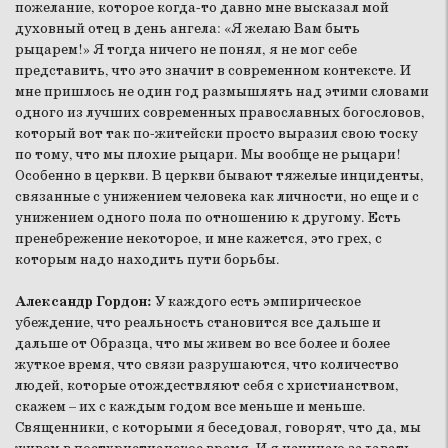
пожелание, которое когда-то давно мне высказал мой
духовный отец в день ангела: «Я желаю Вам быть
рыцарем!» Я тогда ничего не понял, я не мог себе
представить, что это значит в современном контексте. И
мне пришлось не один год размышлять над этими словами
одного из лучших современных православных богословов,
который вот так по-житейски просто выразил свою тоску
по тому, что мы плохие рыцари. Мы вообще не рыцари!
Особенно в церкви. В церкви бывают тяжелые инциденты,
связанные с унижением человека как личности, но еще и с
унижением одного пола по отношению к другому. Есть
пренебрежение некоторое, и мне кажется, это грех, с
которым надо находить пути борьбы.
Александр Гордон:
У каждого есть эмпирическое
убеждение, что реальность становится все дальше и
дальше от Образца, что мы живем во все более и более
жуткое время, что связи разрушаются, что количество
людей, которые отождествляют себя с христианством,
скажем – их с каждым годом все меньше и меньше.
Священники, с которыми я беседовал, говорят, что да, мы