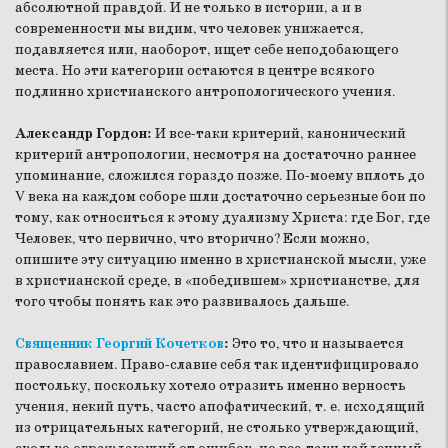
абсолютной правдой. И не только в истории, а и в
современности мы видим, что человек унижается,
подавляется или, наоборот, ищет себе неподобающего
места. Но эти категории остаются в центре всякого
подлинно христианского антропологического учения.
Александр Гордон:
И все-таки критерий, канонический
критерий антропологии, несмотря на достаточно раннее
упоминание, сложился гораздо позже. По-моему вплоть до
V века на каждом соборе шли достаточно серьезные бои по
тому, как относиться к этому дуализму Христа: где Бог, где
Человек, что первично, что вторично? Если можно,
опишите эту ситуацию именно в христианской мысли, уже
в христианской среде, в «победившем» христианстве, для
того чтобы понять как это развивалось дальше.
Священник Георгий Кочетков
:
Это то, что и называется
православием. Право-славие себя так идентифицировало
постольку, поскольку хотело отразить именно верность
учения, некий путь, часто апофатический, т. е. исходящий
из отрицательных категорий, не столько утверждающий,