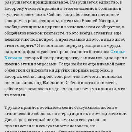
разрушается принципиальное. Разрушается единство, к
которому человек призван в этом священном сознании и
чувстве своего пола. Сейчас, когда богословы начинают
говорить о роли женщины, не только Божией Матери, а
вообще женщины в церкви и в человеческом сообществе, в
общечеловеческом контексте, то это всегда ставится еще
немножечко под вопрос: а православно ли это, а надо ли об
этом говорить? Я вспоминаю первую реакцию на труды,
например, французского православного богослова
Оливье
Клемана
, который по преимуществу занимался одно время
именно этими вопросами. Тогда не было еще никакой речи
о женском священстве и других спорных вопросах, о
которых сейчас широко говорят, так вот тогда немножко
посмеивались над Клеманом. Сейчас никто не смеется,
сейчас уже немножко не до смеха, но и что-то приняли, что-
то поняли.
Трудно принять отождествление сексуальной любви с
агапической любовью, но и традиция их не отождествляет.
Даже эрос, который не обязательно сексуален, но
проявляется и в сексуальности человека, не