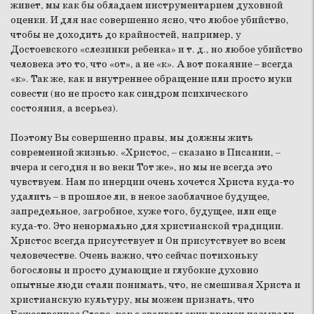
живет, мы как бы обладаем инструментарием духовной
оценки. И для нас совершенно ясно, что любое убийство,
чтобы не доходить до крайностей, например, у
Достоевского «слезинки ребенка» и т. д., но любое убийство
человека это то, что «от», а не «к». А вот покаяние – всегда
«к». Так же, как и внутреннее обращение или просто муки
совести (но не просто как синдром психического
состояния, а всерьез).
Поэтому Вы совершенно правы, мы должны жить
современной жизнью. «Христос, – сказано в Писании, –
вчера и сегодня и во веки Тот же», но мы не всегда это
чувствуем. Нам по инерции очень хочется Христа куда-то
удалить – в прошлое ли, в некое заоблачное будущее,
запредельное, загробное, хуже того, будущее, или еще
куда-то. Это ненормально для христианской традиции.
Христос всегда присутствует и Он присутствует во всем
человечестве. Очень важно, что сейчас потихоньку
богословы и просто думающие и глубокие духовно
опытные люди стали понимать, что, не смешивая Христа и
христианскую культуру, мы можем признать, что