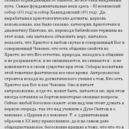
сколько ограждающий от ошибок, но все-таки найденный
путь. Самые фундаментальные вехи здесь – III вселенский
собор (431 год) и собор Халкидонский (451 год). Да,
вырабатывая христологические догматы, церковь
использовала, как было сказано, категории Аристотеля и
диалектику Платона, но, переводя библейские термины на
этот язык, она пыталось объяснить веру, пыталось
показать, что Христос в любом случае и совершенный Бог и
совершенный Человек, что есть общение свойств во
Христе, но что Его естества, природы, находясь в общении
и не разрываются, и не смешиваются, не сливаются – и не
изменяются в своем существе при этом. Соборы посвятили
этой тематике фактически все свое время. Антропология
строится исходя из догматического учения о том, Кто есть
Христос как Бог и как Человек. Оно и питает
антропологию, и где-то, может быть, питается ею, при этом
иногда оставляя за бортом некоторые сложные вопросы.
Сейчас любой богослов скажет: если над чем стоит думать в
первую очередь, так это над учением о Духе Святом и о
человеке, о Церкви и о человеке. Т. е. удивительным
образом к XX веку православное, да и на самом деле
общехристианское, богословие пришло к тому, что что-то в