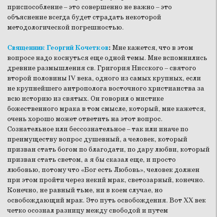
приспособление – это совершенно не важно – это
объяснение всегда будет страдать некоторой
методологической погрешностью.
Священник Георгий Кочетков
:
Мне кажется, что в этом
вопросе надо коснуться еще одной темы. Мне вспомнились
древние размышления св. Григория Нисского – святого
второй половины IV века, одного из самых крупных, если
не крупнейшего антрополога восточного христианства за
всю историю из святых. Он говорил о мистике
божественного мрака в том смысле, который, мне кажется,
очень хорошо может ответить на этот вопрос.
Сознательное или бессознательное – так или иначе по
преимуществу вопрос душевный, а человек, который
призван стать богом по благодати, по дару любви, который
призван стать светом, а я бы сказал еще, и просто
любовью, потому что «Бог есть Любовь», человек должен
при этом пройти через некий мрак, светозарный, конечно.
Конечно, не равный тьме, ни в коем случае, но
освобождающий мрак. Это путь освобождения. Вот XX век
четко осознал разницу между свободой и путем