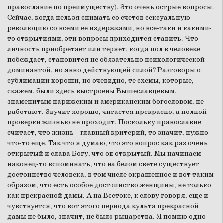
православие по преимуществу). Это очень острые вопросы.
Сейчас, когда нельзя снимать со счетов сексуальную
революцию со всеми ее издержками, но все-таки и какими-
то открытиями, эти вопросы приходится ставить. Что
личность приобретает или теряет, когда пол в человеке
побеждает, становится не обязательно психологической
доминантой, но явно действующей силой? Разговоры о
сублимации хороши, но очевидно, те схемы, которые,
скажем, были здесь выстроены Вышеславцевым,
знаменитым парижским и американским богословом, не
работают. Звучит хорошо, читается прекрасно, а полной
проверки жизнью не проходит. Поскольку православие
считает, что жизнь – главный критерий, то значит, нужно
что-то еще. Так что я думаю, что это вопрос как раз очень
открытый и слава Богу, что он открытый. Мы начинаем
наконец-то вспоминать, что на белом свете существует
достоинство человека, в том числе окрашенное и вот таким
образом, что есть особое достоинство женщины, не только
как прекрасной дамы. А на Востоке, к слову говоря, еще и
чувствуется, что вот этого периода культа прекрасной
дамы не было, значит, не было рыцарства. Я помню одно