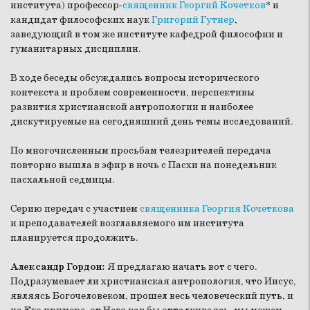
института) профессор-
священник Георгий Кочетков
* и
кандидат философских наук
Григорий Гутнер
,
заведующий в том же институте кафедрой философии и
гуманитарных дисциплин.
В ходе беседы обсуждались вопросы исторического
контекста и проблем современности, перспективы
развития христианской антропологии и наиболее
дискутируемые на сегодняшний день темы исследований.
По многочисленным просьбам телезрителей передача
повторно вышла в эфир в ночь с Пасхи на понедельник
пасхальной седмицы.
Серию передач с участием
священника Георгия Кочеткова
и преподавателей возглавляемого им института
планируется продолжить.
Александр Гордон:
Я предлагаю начать вот с чего.
Подразумевает ли христианская антропология, что Иисус,
являясь Богочеловеком, прошел весь человеческий путь, и