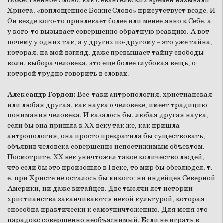
Божественное Слово, как с евангельских времен называли
Христа, «воплощенное Божие Слово» присутствует везде. И
Он везде кого-то привлекает более или менее явно к Себе, а
у кого-то вызывает совершенно обратную реакцию. А вот
почему у одних так, а у других по-другому – это уже тайна,
которая, на мой взгляд, даже превышает тайну свободы
воли, выбора человека, это еще более глубокая вещь, о
которой трудно говорить в словах.
Александр Гордон:
Все-таки антропология, христианская
или любая другая, как наука о человеке, имеет традицию
понимания человека. И казалось бы, любая другая наука,
если бы она пришла к XX веку так же, как пришла
антропология, она просто прекратила бы существовать,
объявив человека совершенно непостижимым объектом.
Посмотрите, XX век уничтожил такое количество людей,
что если бы это произошло в I веке, то мир бы обезлюдел, т.
е. при Христе не осталось бы никого: ни индейцев Северной
Америки, ни даже китайцев. Две тысячи лет истории
христианства заканчиваются некой культурой, которая
способна практически к самоуничтожению. Для меня это
парадокс совершенно необъяснимый. Если не играть в