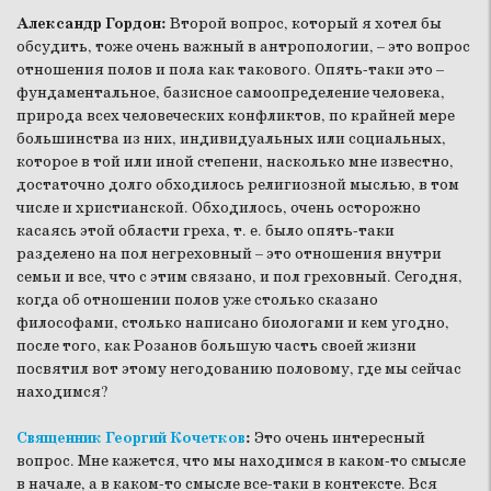
Александр Гордон:
Второй вопрос, который я хотел бы
обсудить, тоже очень важный в антропологии, – это вопрос
отношения полов и пола как такового. Опять-таки это –
фундаментальное, базисное самоопределение человека,
природа всех человеческих конфликтов, по крайней мере
большинства из них, индивидуальных или социальных,
которое в той или иной степени, насколько мне известно,
достаточно долго обходилось религиозной мыслью, в том
числе и христианской. Обходилось, очень осторожно
касаясь этой области греха, т. е. было опять-таки
разделено на пол негреховный – это отношения внутри
семьи и все, что с этим связано, и пол греховный. Сегодня,
когда об отношении полов уже столько сказано
философами, столько написано биологами и кем угодно,
после того, как Розанов большую часть своей жизни
посвятил вот этому негодованию половому, где мы сейчас
находимся?
Священник Георгий Кочетков
:
Это очень интересный
вопрос. Мне кажется, что мы находимся в каком-то смысле
в начале, а в каком-то смысле все-таки в контексте. Вся