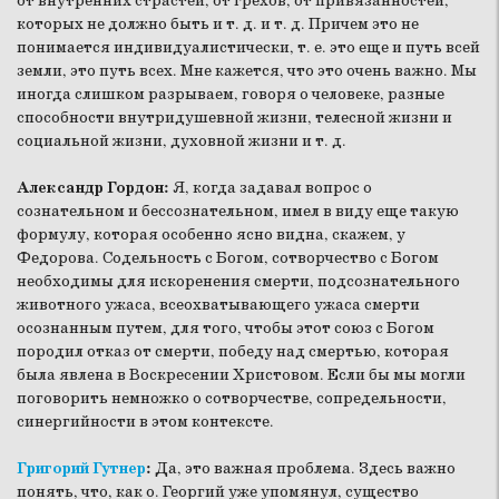
от внутренних страстей, от грехов, от привязанностей,
которых не должно быть и т. д. и т. д. Причем это не
понимается индивидуалистически, т. е. это еще и путь всей
земли, это путь всех. Мне кажется, что это очень важно. Мы
иногда слишком разрываем, говоря о человеке, разные
способности внутридушевной жизни, телесной жизни и
социальной жизни, духовной жизни и т. д.
Александр Гордон:
Я, когда задавал вопрос о
сознательном и бессознательном, имел в виду еще такую
формулу, которая особенно ясно видна, скажем, у
Федорова. Содельность с Богом, сотворчество с Богом
необходимы для искоренения смерти, подсознательного
животного ужаса, всеохватывающего ужаса смерти
осознанным путем, для того, чтобы этот союз с Богом
породил отказ от смерти, победу над смертью, которая
была явлена в Воскресении Христовом. Если бы мы могли
поговорить немножко о сотворчестве, сопредельности,
синергийности в этом контексте.
Григорий Гутнер
:
Да, это важная проблема. Здесь важно
понять, что, как о. Георгий уже упомянул, существо