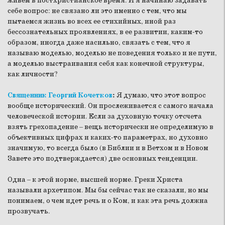
живем в постхристианское время. И я начинаю задавать
себе вопрос: не связано ли это именно с тем, что мы
пытаемся жизнь во всех ее стихийных, иной раз
бессознательных проявлениях, в ее развитии, каким-то
образом, иногда даже насильно, связать с тем, что я
называю моделью, моделью не поведения только и не пути,
а моделью выстраивания себя как конечной структуры,
как личности?
Священник Георгий Кочетков
:
Я думаю, что этот вопрос
вообще исторический. Он прослеживается с самого начала
человеческой истории. Если за духовную точку отсчета
взять грехопадение – вещь исторически не определимую в
объективных цифрах и каких-то параметрах, но духовно
значимую, то всегда было (в Библии и в Ветхом и в Новом
Завете это подтверждается) две основных тенденции.
Одна – к этой норме, высшей норме. Греки Христа
называли архетипом. Мы бы сейчас так не сказали, но мы
понимаем, о чем идет речь и о Ком, и как эта речь должна
прозвучать.