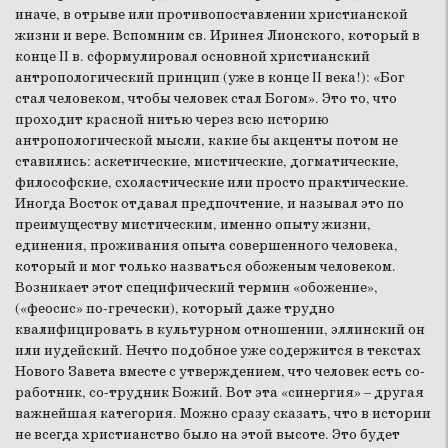
иначе, в отрыве или противопоставлении христианской
жизни и вере. Вспомним св. Иринея Лионского, который в
конце II в. сформулировал основной христианский
антропологический принцип (уже в конце II века!): «Бог
стал человеком, чтобы человек стал Богом». Это то, что
проходит красной нитью через всю историю
антропологической мысли, какие бы акценты потом не
ставились: аскетические, мистические, догматические,
философские, схоластические или просто практические.
Иногда Восток отдавал предпочтение, и называл это по
преимуществу мистическим, именно опыту жизни,
единения, проживания опыта совершенного человека,
который и мог только назваться обоженым человеком.
Возникает этот специфический термин «обожение»,
(«феосис» по-гречески), который даже трудно
квалифицировать в культурном отношении, эллинский он
или иудейский. Нечто подобное уже содержится в текстах
Нового Завета вместе с утверждением, что человек есть со-
работник, со-трудник Божий. Вот эта «синергия» – другая
важнейшая категория. Можно сразу сказать, что в истории
не всегда христианство было на этой высоте. Это будет