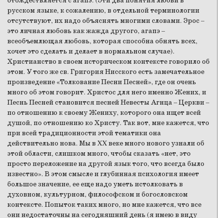
отождествляется с агапэ. (Эти два понятия любви в
русском языке, к сожалению, в отдельной терминологии
отсутствуют, их надо объяснять многими словами. Эрос –
это личная любовь как жажда другого, агапэ –
всеобъемлющая любовь, которая способна обнять всех,
хочет это сделать и делает в нормальном случае).
Христианство в своем историческом контексте говорило об
этом. У того же св. Григория Нисского есть замечательное
произведение «Толкование Песни Песней», где он очень
много об этом говорит. Христос для него именно Жених, и
Песнь Песней становится песней Невесты Агнца – Церкви –
по отношению к своему Жениху, которого она ищет всей
душой, по отношению ко Христу. Так вот, мне кажется, что
при всей традиционности этой тематики она
действительно нова. Мы в XX веке много нового узнали об
этой области, слишком много, чтобы сказать «нет, это
просто переложение на другой язык того, что всегда было
известно». В этом смысле и глубинная психология имеет
большое значение, ее еще надо уметь истолковать в
духовном, культурном, философском и богословском
контексте. Попыток таких много, но мне кажется, что все
они недостаточны на сегодняшний день (я имею в виду