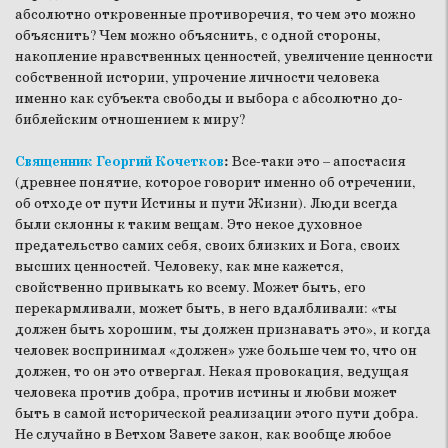
абсолютно откровенные противоречия, то чем это можно
объяснить? Чем можно объяснить, с одной стороны,
накопление нравственных ценностей, увеличение ценности
собственной истории, упрочение личности человека
именно как субъекта свободы и выбора с абсолютно до-
библейским отношением к миру?
Священник Георгий Кочетков
:
Все-таки это – апостасия
(древнее понятие, которое говорит именно об отречении,
об отходе от пути Истины и пути Жизни). Люди всегда
были склонны к таким вещам. Это некое духовное
предательство самих себя, своих близких и Бога, своих
высших ценностей. Человеку, как мне кажется,
свойственно привыкать ко всему. Может быть, его
перекармливали, может быть, в него вдалбливали: «ты
должен быть хорошим, ты должен признавать это», и когда
человек воспринимал «должен» уже больше чем то, что он
должен, то он это отвергал. Некая провокация, ведущая
человека против добра, против истины и любви может
быть в самой исторической реализации этого пути добра.
Не случайно в Ветхом Завете закон, как вообще любое