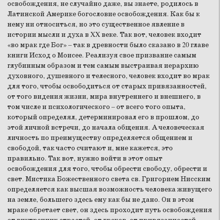
освобождения, не случайно даже, вы знаете, родилось в
Латинской Америке богословие освобождения. Как бы к
нему ни относиться, но это существенное явление в
истории мысли и духа в XX веке. Так вот, человек входит
«во мрак где Бог» – так в древности было сказано в 20 главе
книги Исход о Моисее. Реализуя свое призвание самым
глубинным образом и тем самым выстраивая иерархию
духовного, душевного и телесного, человек входит во мрак
для того, чтобы освободиться от старых привязанностей,
от того видения жизни, мира внутреннего и внешнего, в
том числе и психологического – от всего того опыта,
который определял, детерминировал его в прошлом, до
этой личной встречи, до начала общения. А человеческая
личность по преимуществу определяется общением и
свободой, так часто считают и, мне кажется, это
правильно. Так вот, нужно войти в этот опыт
освобождения для того, чтобы обрести свободу, обрести и
свет. Мистика Божественного света св. Григорием Нисским
определяется как высшая возможность человека живущего
на земле, большего здесь ему как бы не дано. Он в этом
мраке обретает свет, он здесь проходит путь освобождения