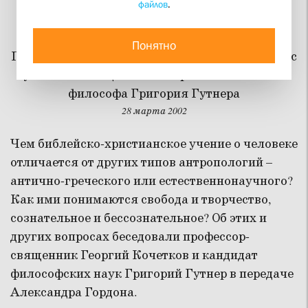
файлов
.
Антропология Христа
Понятно
Передача Александра Гордона на канале НТВ с
участием священника Георгия Кочеткова и
философа Григория Гутнера
28 марта 2002
Чем библейско-христианское учение о человеке
отличается от других типов антропологий –
антично-греческого или естественнонаучного?
Как ими понимаются свобода и творчество,
сознательное и бессознательное? Об этих и
других вопросах беседовали профессор-
священник Георгий Кочетков и кандидат
философских наук Григорий Гутнер в передаче
Александра Гордона.