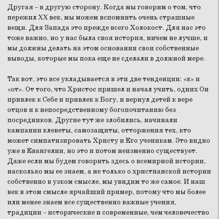
Другая – в другую сторону. Когда мы говорим о том, что
пережил XX век, мы можем вспомнить очень страшные
вещи. Для Запада это прежде всего Холокост. Для нас это
тоже важно, но у нас была своя история, ничем не лучше, и
мы должны делать на этом основании свои собственные
выводы, которые мы пока еще не сделали в должной мере.
Так вот, это все укладывается в эти две тенденции: «к» и
«от». От того, что Христос пришел и начал учить, одних Он
привлек к Себе и привлек к Богу, и вернул детей к вере
отцов и к непосредственному богопочитанию без
посредников. Другие тут же злобились, начинали
кампании клеветы, самозащиты, отторжения тех, кто
может симпатизировать Христу и Его ученикам. Это видно
уже в Евангелии, но это и потом неизменно существует.
Даже если мы будем говорить здесь о всемирной истории,
насколько мы ее знаем, а не только о христианской истории
собственно в узком смысле, мы увидим то же самое. И наш
век в этом смысле ярчайший пример, потому что мы более
или менее знаем все существенно важные учения,
традиции – исторические и современные, чем человечество