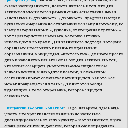
Григорий Гутнер
:
Можно сразу сказать, откровение, я бы
сказал неожиданность, новость явилось в том, что для
эллинской мысли того времени очень естественна некая
«аномальная» духовность. Духовность, предполагающая
буквально омерзение по отношению ко всему плотскому, ко
всему материальному. «Душонка, отягощенная трупом» –
вот характеристика человека, которую активно
используют в то время. Для эллинского подхода, который
обращается постоянно к каким-то идеальным
образованиям, к миру идей, «чистого ума», для него просто
дико и непонятно как это Бог (а бог для эллинов это тот,
кто может созерцать умопостигаемые сущности без
всякого усилия, и находится поэтому в блаженном
состоянии) может облачаться этим трупом, как это Бог
может превращаться в тело? Для них это вообще
чудовищно. Это то откровение, которое с трудом
осваивалось.
Священник Георгий Кочетков
:
Надо, наверное, здесь еще
учесть, что христианство изначально несколько
дистанцировалось от этих культур – и от эллинской, и уже
очень рано от той иудейской, которая себя определяла