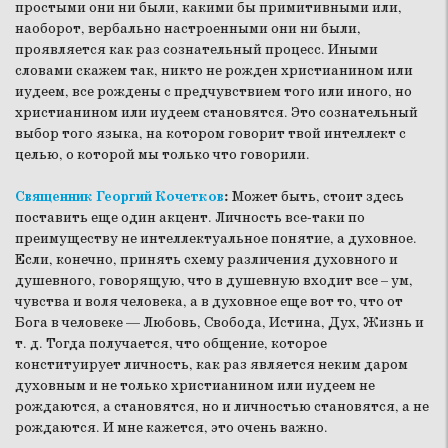
простыми они ни были, какими бы примитивными или,
наоборот, вербально настроенными они ни были,
проявляется как раз сознательный процесс. Иными
словами скажем так, никто не рожден христианином или
иудеем, все рождены с предчувствием того или иного, но
христианином или иудеем становятся. Это сознательный
выбор того языка, на котором говорит твой интеллект с
целью, о которой мы только что говорили.
Священник Георгий Кочетков
:
Может быть, стоит здесь
поставить еще один акцент. Личность все-таки по
преимуществу не интеллектуальное понятие, а духовное.
Если, конечно, принять схему различения духовного и
душевного, говорящую, что в душевную входит все – ум,
чувства и воля человека, а в духовное еще вот то, что от
Бога в человеке — Любовь, Свобода, Истина, Дух, Жизнь и
т. д. Тогда получается, что общение, которое
конституирует личность, как раз является неким даром
духовным и не только христианином или иудеем не
рождаются, а становятся, но и личностью становятся, а не
рождаются. И мне кажется, это очень важно.