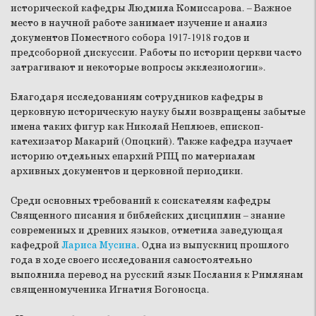
исторической кафедры Людмила Комиссарова.
–
Важное
место в научной работе занимает изучение и анализ
документов Поместного собора 1917-1918 годов и
предсоборной дискуссии. Работы по истории церкви часто
затрагивают и некоторые вопросы экклезиологии».
Благодаря исследованиям сотрудников кафедры в
церковную историческую науку были возвращены забытые
имена таких фигур как Николай Неплюев, епископ-
катехизатор Макарий (Опоцкий). Также кафедра изучает
историю отдельных епархий РПЦ по материалам
архивных документов и церковной периодики.
Среди основных требований к соискателям кафедры
Священного писания и библейских дисциплин
–
знание
современных и древних языков, отметила заведующая
кафедрой
Лариса Мусина
. Одна из выпускниц прошлого
года в ходе своего исследования самостоятельно
выполнила перевод на русский язык Послания к Римлянам
священномученика Игнатия Богоносца.