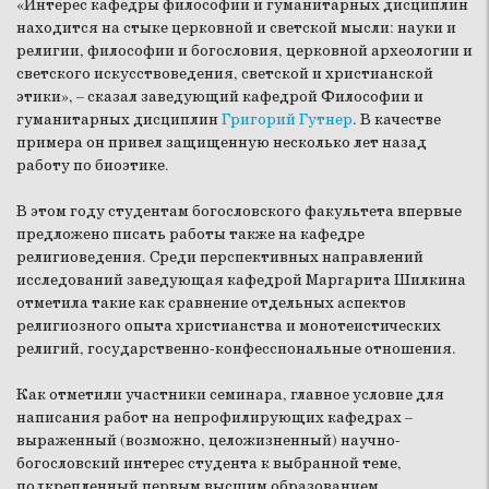
«Интерес кафедры философии и гуманитарных дисциплин
находится на стыке церковной и светской мысли: науки и
религии, философии и богословия, церковной археологии и
светского искусствоведения, светской и христианской
этики»,
–
сказал заведующий кафедрой Философии и
гуманитарных дисциплин
Григорий Гутнер
. В качестве
примера он привел защищенную несколько лет назад
работу по биоэтике.
В этом году студентам богословского факультета впервые
предложено писать работы также на кафедре
религиоведения. Среди перспективных направлений
исследований заведующая кафедрой Маргарита Шилкина
отметила такие как сравнение отдельных аспектов
религиозного опыта христианства и монотеистических
религий, государственно-конфессиональные отношения.
Как отметили участники семинара, главное условие для
написания работ на непрофилирующих кафедрах
–
выраженный (возможно, целожизненный) научно-
богословский интерес студента к выбранной теме,
подкрепленный первым высшим образованием,