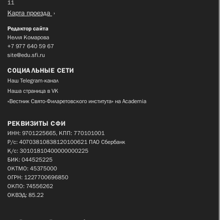
11
Карта проезда
Редактор сайта
Нелля Комарова
+7 977 640 59 67
site@edu.sfi.ru
СОЦИАЛЬНЫЕ СЕТИ
Наш Telegram-канал
Наша страница в VK
«Вестник Свято-Филаретовского института» на Academia
РЕКВИЗИТЫ СФИ
ИНН: 9701225665, КПП: 770101001
Р/с: 40703810838120100621 ПАО Сбербанк
К/с: 30101810400000000225
БИК: 044525225
ОКТМО: 45375000
ОГРН: 1227700696850
ОКПО: 74556262
ОКВЭД: 85.22