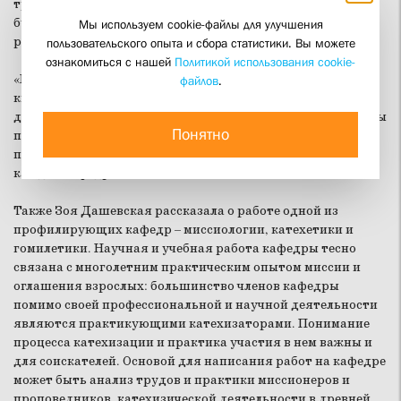
требованиях, которые каждая кафедра предъявляет к
будущим соискателям, а также представили научных
Мы используем cookie-файлы для улучшения
руководителей.
пользовательского опыта и сбора статистики. Вы можете
ознакомиться с нашей
Политикой использования cookie-
«Всем вам предстоит определяться с темами выпускных
файлов
.
квалификационных работ, – сказала ведущая семинара,
декан богословского факультета СФИ
Зоя Дашевская
. – Мы
Понятно
попросили заведующих кафедрами представить
приоритетные направления научных исследований
каждой кафедры».
Также Зоя Дашевская рассказала о работе одной из
профилирующих кафедр
–
миссиологии, катехетики и
гомилетики. Научная и учебная работа кафедры тесно
связана с многолетним практическим опытом миссии и
оглашения взрослых: большинство членов кафедры
помимо своей профессиональной и научной деятельности
являются практикующими катехизаторами. Понимание
процесса катехизации и практика участия в нем важны и
для соискателей. Основой для написания работ на кафедре
может быть анализ трудов и практики миссионеров и
проповедников, катехизической деятельности в древней