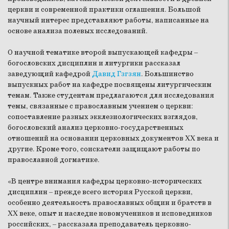
церкви и современной практики оглашения. Большой
научный интерес представляют работы, написанные на
основе анализа полевых исследований.
О научной тематике второй выпускающей кафедры
–
богословских дисциплин и литургики рассказал
заведующий кафедрой
Давид Гзгзян
. Большинство
выпускных работ на кафедре посвящены литургическим
темам. Также студентам предлагаются для исследования
темы, связанные с православным учением о церкви:
сопоставление разных экклезиологических взглядов,
богословский анализ церковно-государственных
отношений на основании церковных документов XX века и
другие. Кроме того, соискатели защищают работы по
православной догматике.
«В центре внимания кафедры церковно-исторических
дисциплин
–
прежде всего история Русской церкви,
особенно деятельность православных общин и братств в
XX веке, опыт и наследие новомучеников и исповедников
российских,
–
рассказала преподаватель церковно-