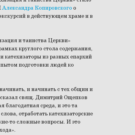
хизация и таинства Церкви» стало
И
Александра Копировского
о
экскурсий в действующем храме и в
зация и таинства Церкви»
рамках круглого стола содержания,
и катехизаторы из разных епархий
опытом подготовки людей ко
 начинать, и начинать с тех общин и
– сказал свящ. Димитрий Ощепков
я благодатная среда, и это та
о слова, отработать катехизаторские
кие-то сложные вопросы. И это
хода».