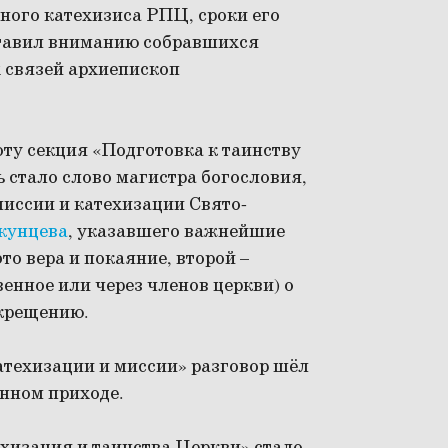
ного катехизиса РПЦ, сроки его
ставил вниманию собравшихся
 связей архиепископ
ту секция «Подготовка к таинству
 стало слово магистра богословия,
иссии и катехизации Свято-
кунцева
, указавшего важнейшие
то вера и покаяние, второй –
енное или через членов церкви) о
 крещению.
атехизации и миссии» разговор шёл
енном приходе.