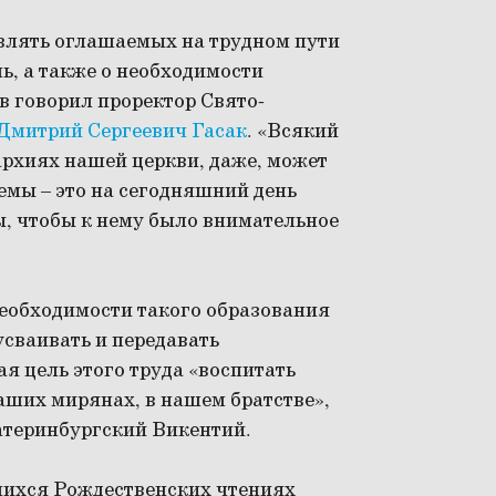
влять оглашаемых на трудном пути
ь, а также о необходимости
в говорил проректор Свято-
Дмитрий Сергеевич Гасак
. «Всякий
рхиях нашей церкви, даже, может
емы – это на сегодняшний день
ы, чтобы к нему было внимательное
необходимости такого образования
усваивать и передавать
ая цель этого труда «воспитать
аших мирянах, в нашем братстве»,
теринбургский Викентий.
шихся Рождественских чтениях