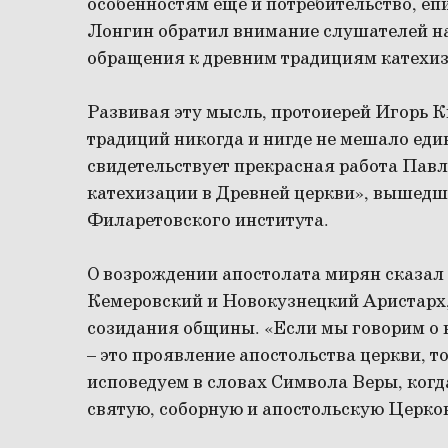
особенностям ещё и потребительство, еп
Лонгин обратил внимание слушателей н
обращения к древним традициям катехиз
Развивая эту мысль, протоиерей Игорь К
традиций никогда и нигде не мешало един
свидетельствует прекрасная работа Пав
катехизации в Древней церкви», вышедша
Филаретовского института.
О возрождении апостолата мирян сказал 
Кемеровский и Новокузнецкий Аристарх
созидания общины. «Если мы говорим о к
– это проявление апостольства церкви, т
исповедуем в словах Символа Веры, когд
святую, соборную и апостольскую Церков