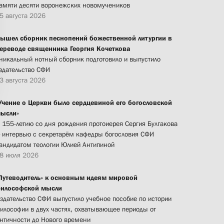
амяти десяти воронежских новомучеников
5 августа 2026
ышел сборник песнопений божественной литургии в
ереводе священника Георгия Кочеткова
никальный нотный сборник подготовило и выпустило
здательство СФИ
3 августа 2026
Учение о Церкви было сердцевиной его богословской
ысли»
 155-летию со дня рождения протоиерея Сергия Булгакова
 интервью с секретарём кафедры богословия СФИ
андидатом теологии Юлией Антипиной
8 июля 2026
Путеводитель» к основным идеям мировой
илософской мысли
здательство СФИ выпустило учебное пособие по истории
илософии в двух частях, охватывающее периоды от
нтичности до Нового времени