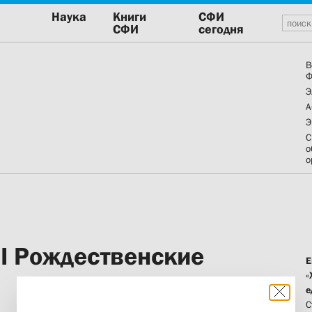
Наука
Книги
СФИ
СФИ
сегодня
В
Ф
Э
А
Э
С
о
о
II Рождественские
Е
«
е
С