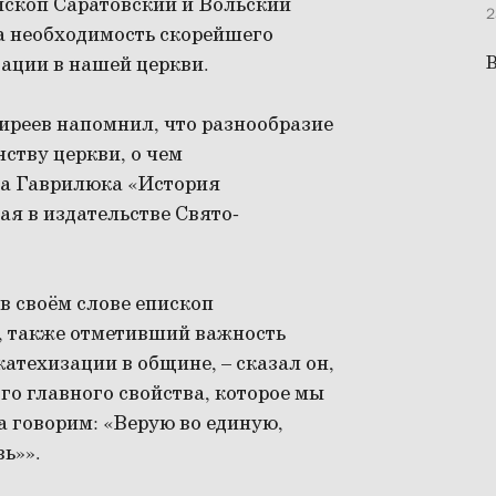
ископ Саратовский и Вольский
2
а необходимость скорейшего
ации в нашей церкви.
В
иреев напомнил, что разнообразие
ству церкви, о чем
ла Гаврилюка «История
я в издательстве Свято-
в своём слове епископ
, также отметивший важность
атехизации в общине, – сказал он,
ого главного свойства, которое мы
а говорим: «Верую во единую,
ь»».