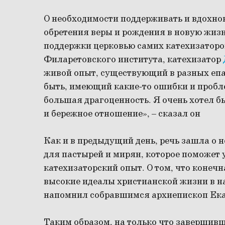
О необходимости поддерживать и вдохно
обретения веры и рождения в новую жизн
поддержки церковью самих катехизаторо
Филаретовского института, катехизатор
живой опыт, существующий в разных епа
быть, имеющий какие-то ошибки и пробл
большая драгоценность. Я очень хотел б
и бережное отношение», – сказал он
Как и в предыдущий день, речь зашла о 
для пастырей и мирян, которое поможет 
катехизаторский опыт. О том, что конечн
высокие идеалы христианской жизни в н
напомнил собравшимся архиепископ Ека
Таким образом, на только что завершив