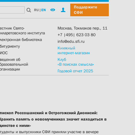
Поддержите
RU
|
EN
СФИ
естник Свято-
Москва, Токмаков пер., 11
иларетовского института
+7 |495| 623 03 80
лектронная библиотека
info@edu.sfi.ru
битуриенту
Книжный
ИОС
интернет-магазин
ведения об
Клуб
бразовательной
«В поисках смысла»
рганизации
Годовой отчет 2025
пископ Россошанский и Острогожский Дионисий:
Хранить память о новомучениках значит находиться в
динстве с ними»
туденты и выпускники СФИ приняли участие в вечере