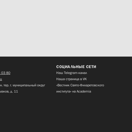
СОЦИАЛЬНЫЕ СЕТИ
 03 80
Наш Telegram-канал
ru
Наша страница в VK
н. тер. г. муниципальный округ
«Вестник Свято-Филаретовского
маков, д. 11
института» на Academia