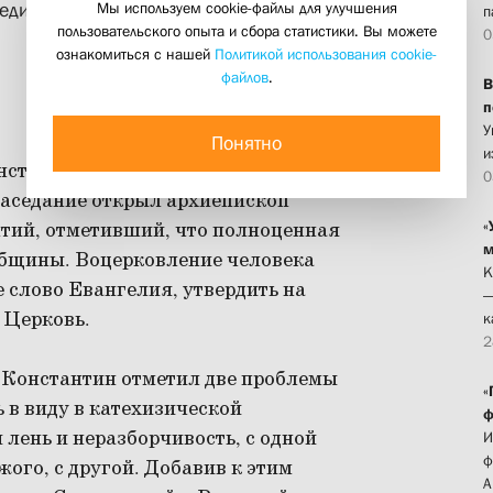
Мы используем cookie-файлы для улучшения
ъединенные в направление
п
пользовательского опыта и сбора статистики. Вы можете
0
ознакомиться с нашей
Политикой использования cookie-
файлов
.
В
п
У
Понятно
и
нства Церкви» началась 27 января
0
заседание открыл архиепископ
«
тий, отметивший, что полноценная
м
общины. Воцерковление человека
К
е слово Евангелия, утвердить на
—
 Церковь.
к
2
Константин отметил две проблемы
«
 в виду в катехизической
ф
 лень и неразборчивость, с одной
И
ф
жого, с другой. Добавив к этим
А