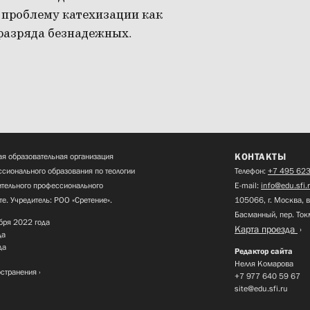
 проблему катехизации как
 разряда безнадежных.
КОНТАКТЫ
я образовательная организация
сионального образования по теологии
Телефон:
+7 495 623
нительного профессионального
E-mail:
info@edu.sfi.
те. Учредитель: РОО «Сретение».
105066, г. Москва, в
Басманный, пер. Ток
бря 2022 года
Карта проезда
да
да
Редактор сайта
Нелля Комарова
остранения
+7 977 640 59 67
site@edu.sfi.ru