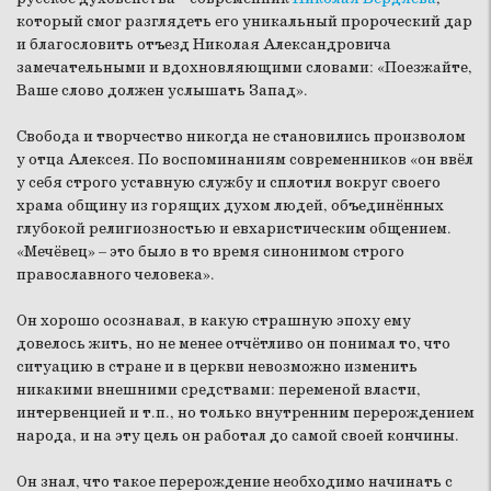
который смог разглядеть его уникальный пророческий дар
и благословить отъезд Николая Александровича
замечательными и вдохновляющими словами: «Поезжайте,
Ваше слово должен услышать Запад».
Свобода и творчество никогда не становились произволом
у отца Алексея. По воспоминаниям современников «он ввёл
у себя строго уставную службу и сплотил вокруг своего
храма общину из горящих духом людей, объединённых
глубокой религиозностью и евхаристическим общением.
«Мечёвец» – это было в то время синонимом строго
православного человека».
Он хорошо осознавал, в какую страшную эпоху ему
довелось жить, но не менее отчётливо он понимал то, что
ситуацию в стране и в церкви невозможно изменить
никакими внешними средствами: переменой власти,
интервенцией и т.п., но только внутренним перерождением
народа, и на эту цель он работал до самой своей кончины.
Он знал, что такое перерождение необходимо начинать с