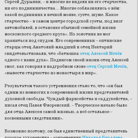
Сергей Дурылин, – и многие не видели ни его старчества,
ни его подвижничества… Многие соблазнялись о нём:
какой подвижник в вечной молве, суете, шуме. Какое
старчество – в самом центре городской суеты, под визг
автомобилей, в остановке обычной семейной жизни
московского среднего круга». Но золотник не мог
храниться под спудом. Его современники – оптинские
старцы отец Анатолий-младший и отец Нектарий
свидетельствовали, что «батюшка
отец Алексей Мечёв
одного с нами духа». Подвигом своей жизни отец Алексей
смог, как говорил в надгробном слове
отец Сергий Мечёв
,
«вывести старчество из монастыря в мир».
Результатом такого устремления стало то, что «он был
одним из немногих в современной жизни представителей
духовной свободы. Чуждый фарисейства и саддукейства, –
писал отец Павел Флоренский. – Творческое начало было
для отца Алексея самой жизнью, а всё остальное –
косвенными следствиями».
Возможно поэтому, он был единственный представитель
русское духовенства – современник
Николая Бердяева
,