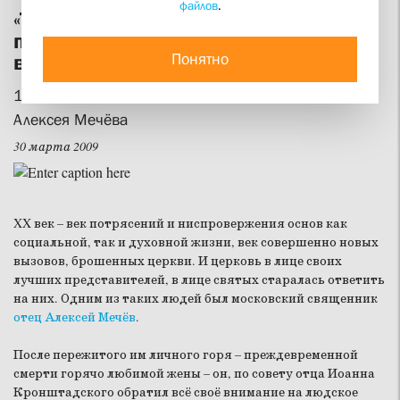
файлов
.
«Теперь такое время, когда все
пустынники и затворники должны
Понятно
выйти на службу народу»
150 лет со дня рождения святого праведного отца
Алексея Мечёва
30 марта 2009
XX век – век потрясений и ниспровержения основ как
социальной, так и духовной жизни, век совершенно новых
вызовов, брошенных церкви. И церковь в лице своих
лучших представителей, в лице святых старалась ответить
на них. Одним из таких людей был московский священник
отец Алексей Мечёв
.
После пережитого им личного горя – преждевременной
смерти горячо любимой жены – он, по совету отца Иоанна
Кронштадского обратил всё своё внимание на людское