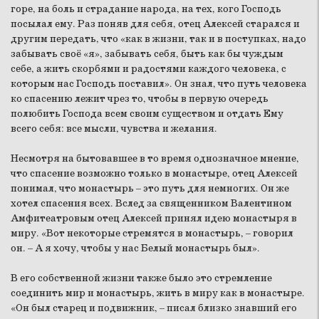
горе, на боль и страдание народа, на тех, кого Господь
посылал ему. Раз поняв для себя, отец Алексей старался и
другим передать, что «как в жизни, так и в поступках, надо
забывать своё «я», забывать себя, быть как бы чуждым
себе, а жить скорбями и радостями каждого человека, с
которым нас Господь поставил». Он знал, что путь человека
ко спасению лежит чрез то, чтобы в первую очередь
полюбить Господа всем своим существом и отдать Ему
всего себя: все мысли, чувства и желания.
Несмотря на бытовавшее в то время однозначное мнение,
что спасение возможно только в монастыре, отец Алексей
понимал, что монастырь – это путь для немногих. Он же
хотел спасения всех. Вслед за священником Валентином
Амфитеатровым отец Алексей принял идею монастыря в
миру. «Вот некоторые стремятся в монастырь, – говорил
он. – А я хочу, чтобы у нас Белый монастырь был».
В его собственной жизни также было это стремление
соединить мир и монастырь, жить в миру как в монастыре.
«Он был старец и подвижник, – писал близко знавший его