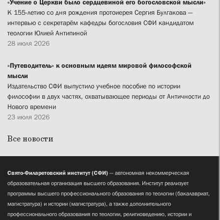
«Учение о Церкви было сердцевиной его богословской мысли»
К 155-летию со дня рождения протоиерея Сергия Булгакова —
интервью с секретарём кафедры богословия СФИ кандидатом
теологии Юлией Антипиной
28 июля 2026
«Путеводитель» к основным идеям мировой философской
мысли
Издательство СФИ выпустило учебное пособие по истории
философии в двух частях, охватывающее периоды от Античности до
Нового времени
23 июля 2026
Все новости
Свято-Филаретовский институт (СФИ)
— автономная некоммерческая
образовательная организация высшего образования. Институт реализует
программы высшего профессионального образования по теологии (бакалавриат,
магистратура) и истории (магистратура), а также дополнительного
профессионального образования по теологии, религиоведению, истории и