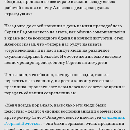
общины, проникая во все отрасли жизни, всюду своею
работой помогали отцу Алексею в деле «разгрузки»
страждущих».
Незадолго до своей кончины в день памяти преподобного
Сергия Радонежского на агапе, как обычно совершавшейся
в храме после всенощного бдения и ночной литургии, отец
Алексей сказал, что «теперь нас будут называть
«сергиевскими» и из нас выйдут люди на различное
служение Церкви Божьей». И с этого же дня было введено
пение тропаря преподобному Сергию на литургии.
И мы знаем, что община, которую он создал, смогла
пережить и его кончину, и арест и кончину его сына и
преемника, пронести свет веры через всё советское время и
передать её нашим современникам.
«Меня всегда поражало, насколько эти люди были
целостны – делится своими воспоминаниями о мечёвском
круге ректор Свято-Филаретовского института
священник
Георгий Кочетков
, – они были верными, очень преданными
своей жизни, своим внутренним принципам… Главным был