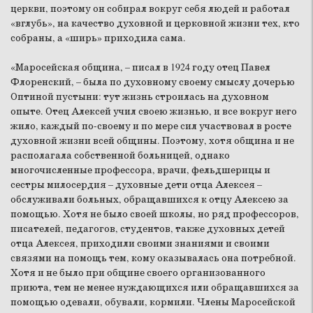
церкви, поэтому он собирал вокруг себя людей и работал
«вглубь», на качество духовной и церковной жизни тех, кто
собраны, а «ширь» приходила сама.
«Маросейская община, – писал в 1924 году отец Павел
Флоренский, – была по духовному своему смыслу дочерью
Оптиной пустыни: тут жизнь строилась на духовном
опыте. Отец Алексей учил своею жизнью, и все вокруг него
жило, каждый по-своему и по мере сил участвовал в росте
духовной жизни всей общины. Поэтому, хотя община и не
располагала собственной больницей, однако
многочисленные профессора, врачи, фельдшерицы и
сестры милосердия – духовные дети отца Алексея –
обслуживали больных, обращавшихся к отцу Алексею за
помощью. Хотя не было своей школы, но ряд профессоров,
писателей, педагогов, студентов, также духовных детей
отца Алексея, приходили своими знаниями и своими
связями на помощь тем, кому оказывалась она потребной.
Хотя и не было при общине своего организованного
приюта, тем не менее нуждающихся или обращавшихся за
помощью одевали, обували, кормили. Члены Маросейской