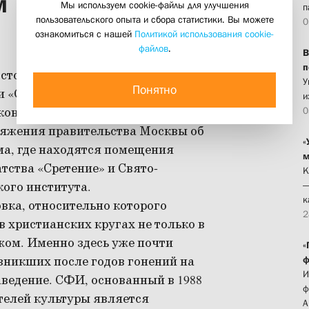
м
Мы используем cookie-файлы для улучшения
п
пользовательского опыта и сбора статистики. Вы можете
0
ознакомиться с нашей
Политикой использования cookie-
файлов
.
В
п
остоится первое слушание по иску
У
Понятно
ии
«Сретение»
, представляющей
и
аконным, принятым с
0
яжения правительства Москвы об
«
ма, где находятся помещения
м
атства
«Сретение»
и Свято-
К
ого института.
—
к
вка, относительно которого
2
в христианских кругах не только в
ежом. Именно здесь уже почти
«
озникших после годов гонений на
ф
И
ведение. СФИ, основанный в 1988
ф
телей культуры является
А