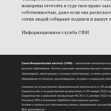
намерены отстоять в суде свое право за
собственностью, даже если она располаг
сотни людей собирают подписи и пишут п
Информационная служба СФИ
Свято-Филаретовский институт (СФИ)
— автономная некоммерческа
высшего образования. Институт реализует программы высшего профес
(бакалавриат, магистратура) и истории (магистратура), а также допол
образования по теологии, религиоведению, истории и социальной рабо
Лицензия на осуществление образовательной деятельности от 29 дека
Свидетельство о государственной аккредитации от 26 января 2023 го
Свидетельство о церковной аккредитации № 26 от 1 декабря 2022 го
Политика СФИ в отношении обработки персональных данных
Условия и запреты для персональных данных, разрешенных для распр
Все документы