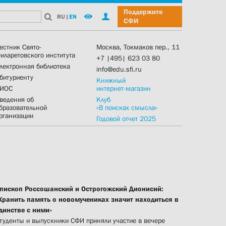
Поддержите
RU
|
EN
СФИ
естник Свято-
Москва, Токмаков пер., 11
иларетовского института
+7 |495| 623 03 80
лектронная библиотека
info@edu.sfi.ru
битуриенту
Книжный
ИОС
интернет-магазин
ведения об
Клуб
бразовательной
«В поисках смысла»
рганизации
Годовой отчет 2025
пископ Россошанский и Острогожский Дионисий:
Хранить память о новомучениках значит находиться в
динстве с ними»
туденты и выпускники СФИ приняли участие в вечере