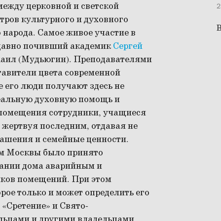
ежду церковной и светской
2
тров культурного и духовного
В
народа. Самое живое участие в
едавно почивший академик
Сергей
аил (Мудьюгин). Преподавателями
тавители цвета современной
его люди получают здесь не
реальную духовную помощь и
о помещения сотрудники, учащиеся
, жертвуя последним, отдавая не
рашения и семейные ценности.
ом Москвы было принято
нании дома аварийным и
иков помещений. При этом
рое только и может определить его
О
«Сретение»
и Свято-
льцами и другими владельцами