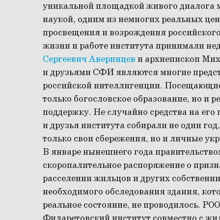
уникальной площадкой живого диалога м
наукой, одним из немногих реальных цен
просвещения и возрождения российского 
жизни и работе института принимали н
Сергеевич Аверинцев
и архиепископ Мих
и друзьями СФИ являются многие предс
российской интеллигенции. Посещающие 
только богословское образование, но и 
поддержку. Не случайно средства на ег
и друзья института собирали не один год
только свои сбережения, но и личные ук
В январе нынешнего года правительств
скоропалительное распоряжение о приз
расселении жильцов и других собственн
необходимого обследования здания, кото
реальное состояние, не проводилось. РО
Филаретовский институт совместно с жи