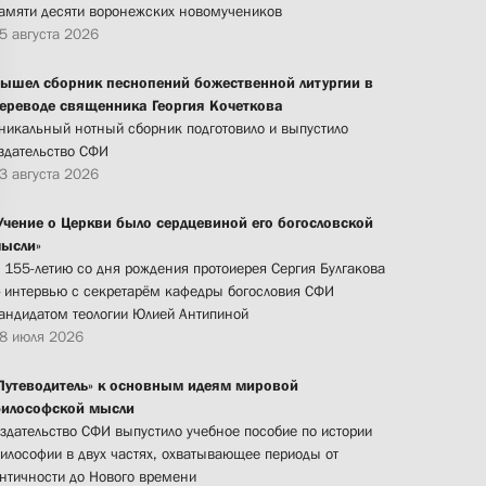
амяти десяти воронежских новомучеников
5 августа 2026
ышел сборник песнопений божественной литургии в
ереводе священника Георгия Кочеткова
никальный нотный сборник подготовило и выпустило
здательство СФИ
3 августа 2026
Учение о Церкви было сердцевиной его богословской
ысли»
 155-летию со дня рождения протоиерея Сергия Булгакова
 интервью с секретарём кафедры богословия СФИ
андидатом теологии Юлией Антипиной
8 июля 2026
Путеводитель» к основным идеям мировой
илософской мысли
здательство СФИ выпустило учебное пособие по истории
илософии в двух частях, охватывающее периоды от
нтичности до Нового времени