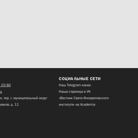
СОЦИАЛЬНЫЕ СЕТИ
 03 80
Наш Telegram-канал
ru
Наша страница в VK
н. тер. г. муниципальный округ
«Вестник Свято-Филаретовского
маков, д. 11
института» на Academia