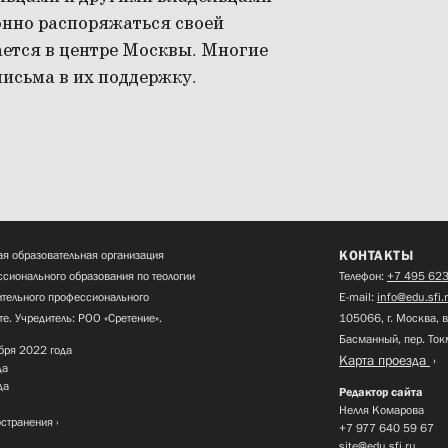
конно распоряжаться своей
ается в центре Москвы. Многие
исьма в их поддержку.
КОНТАКТЫ
я образовательная организация
сионального образования по теологии
Телефон:
+7 495 623
нительного профессионального
E-mail:
info@edu.sfi.
те. Учредитель: РОО «Сретение».
105066, г. Москва, в
Басманный, пер. Ток
бря 2022 года
Карта проезда
да
да
Редактор сайта
Нелля Комарова
остранения
+7 977 640 59 67
site@edu.sfi.ru