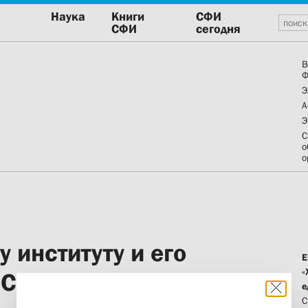
Наука
Книги
СФИ
СФИ
сегодня
В
Ф
Э
А
Э
С
о
о
 институту и его
Е
«
«Сретение»
е
С