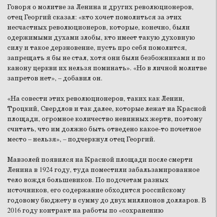
Говоря о молитве за Ленина и других революционеров,
отец Георгий сказал: «кто хочет помолиться за этих
несчастных революционеров, которые, конечно, были
одержимыми духами злобы, кто имеет такую духовную
силу и такое дерзновение, пусть про себя помолится,
запрещать я бы не стал, хотя они были безбожниками и по
канону церкви их нельзя поминать». «Но в личной молитве
запретов нет», – добавил он.
«На совести этих революционеров, таких как Ленин,
Троцкий, Свердлов и так далее, которые лежат на Красной
площади, огромное количество невинных жертв, поэтому
считать, что им должно быть отведено какое-то почетное
место – нельзя», – подчеркнул отец Георгий.
Мавзолей появился на Красной площади после смерти
Ленина в 1924 году, туда поместили забальзамированное
тело вождя большевиков. По подсчетам разных
источников, его содержание обходится российскому
годовому бюджету в сумму до двух миллионов долларов. В
2016 году контракт на работы по «сохранению