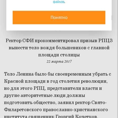
файлов
.
К выносу тела Ленина с
Красной площади людей
Понятно
надо подготовить
Ректор СФИ прокомментировал призыв РПЦЗ
вынести тело вождя большевиков с главной
площади столицы
22 марта 2017
Тело Ленина было бы своевременным убрать с
Красной площади в год столетия революции,
но для этого РПЦ, представители власти и
другие авторитетные люди должны
подготовить общество, заявил ректор Свято-
Филаретовского православно-христианского
института священник Георгий Кочетков,