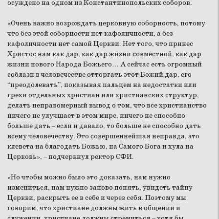
осуждено на одном из Константинопольских соборов.
«Очень важно возрождать церковную соборность, потому
что без этой соборности нет кафоличности, а без
кафоличности нет самой Церкви. Нет того, что принес
Христос нам как дар, как дар жизни совместной, как дар
жизни нового Народа Божьего… А сейчас есть огромный
соблазн в человечестве отторгать этот Божий дар, его
“преодолевать”, показывая пальцем на недостатки или
грехи отдельных христиан или христианских структур,
делать неправомерный вывод о том, что все христианство
ничего не улучшает в этом мире, ничего не способно
больше дать – если и давало, то больше не способно дать
всему человечеству. Это совершеннейшая неправда, это
клевета на благодать Божью, на Самого Бога и хула на
Церковь», – подчеркнул ректор СФИ.
«Но чтобы можно было это доказать, нам нужно
измениться, нам нужно заново понять, увидеть тайну
Церкви, раскрыть ее в себе и через себя. Поэтому мы
говорим, что христиане должны жить в общении и
служении, христиане должны стремиться – хотя бы