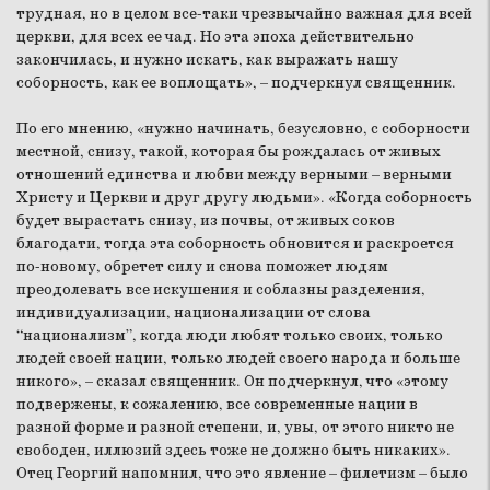
трудная, но в целом все-таки чрезвычайно важная для всей
церкви, для всех ее чад. Но эта эпоха действительно
закончилась, и нужно искать, как выражать нашу
соборность, как ее воплощать», – подчеркнул священник.
По его мнению, «нужно начинать, безусловно, с соборности
местной, снизу, такой, которая бы рождалась от живых
отношений единства и любви между верными – верными
Христу и Церкви и друг другу людьми». «Когда соборность
будет вырастать снизу, из почвы, от живых соков
благодати, тогда эта соборность обновится и раскроется
по-новому, обретет силу и снова поможет людям
преодолевать все искушения и соблазны разделения,
индивидуализации, национализации от слова
“национализм”, когда люди любят только своих, только
людей своей нации, только людей своего народа и больше
никого», – сказал священник. Он подчеркнул, что «этому
подвержены, к сожалению, все современные нации в
разной форме и разной степени, и, увы, от этого никто не
свободен, иллюзий здесь тоже не должно быть никаких».
Отец Георгий напомнил, что это явление – филетизм – было