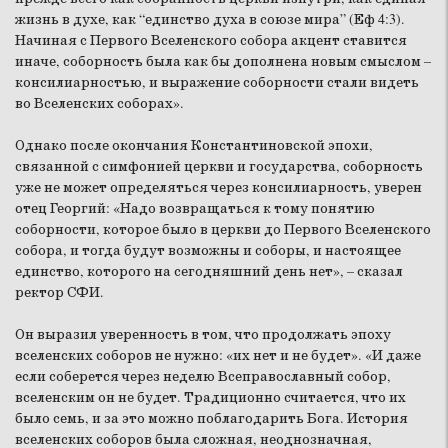
жизнь в духе, как “единство духа в союзе мира” (Еф 4:3).
Начиная с Первого Вселенского собора акцент ставится
иначе, соборность была как бы дополнена новым смыслом –
консилиарностью, и выражение соборности стали видеть
во Вселенских соборах».
Однако после окончания Константиновской эпохи,
связанной с симфонией церкви и государства, соборность
уже не может определяться через консилиарность, уверен
отец Георгий: «Надо возвращаться к тому понятию
соборности, которое было в церкви до Первого Вселенского
собора, и тогда будут возможны и соборы, и настоящее
единство, которого на сегодняшний день нет», – сказал
ректор СФИ.
Он выразил уверенность в том, что продолжать эпоху
вселенских соборов не нужно: «их нет и не будет». «И даже
если соберется через неделю Всеправославный собор,
вселенским он не будет. Традиционно считается, что их
было семь, и за это можно поблагодарить Бога. История
вселенских соборов была сложная, неоднозначная,