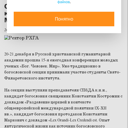
файлов
.
Студенты СФИ приняли участие в
конференции РХГА «Бог. Человек.
Понятно
Мир»
26 декабря 2012
20-21 декабря в Русской христианской гуманитарной
академии прошла 15-я ежегодная конференция молодых
ученых «Бог. Человек. Мир». Уже традиционно в
богословской секции принимали участие студенты Свято-
Филаретовского института.
На секции выступили преподаватели СПбДА к.и.н.,
кандидат богословия священник Константин Костромин с
докладом «Разделение церквей в контексте
общеевропейской международной политики IХ-ХII
вв.», кандидат богословия протодакон Константин
Маркович с докладом «Lex Orandi-Lex Credendi est. Опыт
литургической жизни как источник богословского