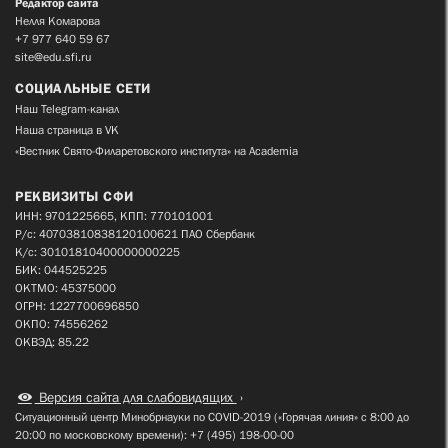
Редактор сайта
Нелля Комарова
+7 977 640 59 67
site@edu.sfi.ru
СОЦИАЛЬНЫЕ СЕТИ
Наш Telegram-канал
Наша страница в VK
«Вестник Свято-Филаретовского института» на Academia
РЕКВИЗИТЫ СФИ
ИНН: 9701225665, КПП: 770101001
Р/с: 40703810838120100621 ПАО Сбербанк
К/с: 30101810400000000225
БИК: 044525225
ОКТМО: 45375000
ОГРН: 1227700696850
ОКПО: 74556262
ОКВЭД: 85.22
Версия сайта для слабовидящих
Ситуационный центр Минобрнауки по COVID-2019 («Горячая линия» с 8:00 до
20:00 по московскому времени): +7 (495) 198-00-00