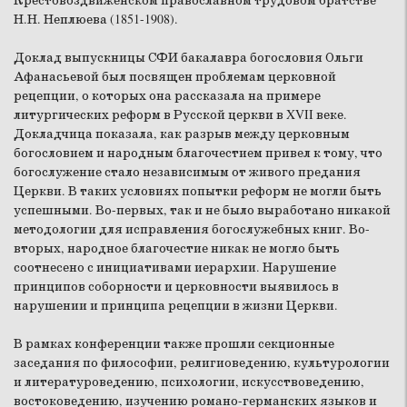
Крестовоздвиженском православном трудовом братстве
Н.Н. Неплюева (1851-1908).
Доклад выпускницы СФИ бакалавра богословия Ольги
Афанасьевой был посвящен проблемам церковной
рецепции, о которых она рассказала на примере
литургических реформ в Русской церкви в XVII веке.
Докладчица показала, как разрыв между церковным
богословием и народным благочестием привел к тому, что
богослужение стало независимым от живого предания
Церкви. В таких условиях попытки реформ не могли быть
успешными. Во-первых, так и не было выработано никакой
методологии для исправления богослужебных книг. Во-
вторых, народное благочестие никак не могло быть
соотнесено с инициативами иерархии. Нарушение
принципов соборности и церковности выявилось в
нарушении и принципа рецепции в жизни Церкви.
В рамках конференции также прошли секционные
заседания по философии, религиоведению, культурологии
и литературоведению, психологии, искусствоведению,
востоковедению, изучению романо-германских языков и