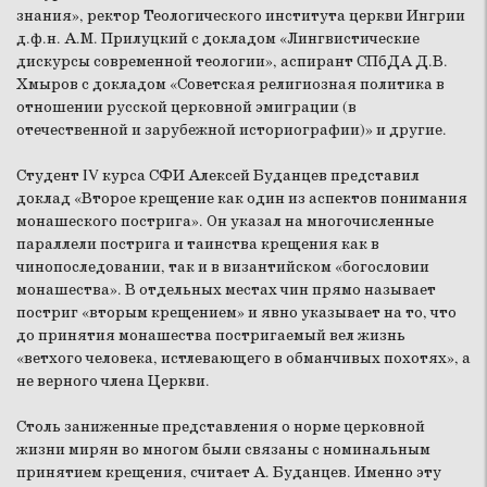
знания», ректор Теологического института церкви Ингрии
д.ф.н. А.М. Прилуцкий с докладом «Лингвистические
дискурсы современной теологии», аспирант СПбДА Д.В.
Хмыров с докладом «Советская религиозная политика в
отношении русской церковной эмиграции (в
отечественной и зарубежной историографии)» и другие.
Студент IV курса СФИ Алексей Буданцев представил
доклад «Второе крещение как один из аспектов понимания
монашеского пострига». Он указал на многочисленные
параллели пострига и таинства крещения как в
чинопоследовании, так и в византийском «богословии
монашества». В отдельных местах чин прямо называет
постриг «вторым крещением» и явно указывает на то, что
до принятия монашества постригаемый вел жизнь
«ветхого человека, истлевающего в обманчивых похотях», а
не верного члена Церкви.
Столь заниженные представления о норме церковной
жизни мирян во многом были связаны с номинальным
принятием крещения, считает А. Буданцев. Именно эту