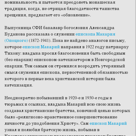
номинальность и пытается преодолеть монашеская
традиция, когда, не отрицая благодатности таинства
крещения, предлагает его «обновление».
Выпускница СФИ бакалавр богословия Александра
Буданова рассказала о служении
епископа Макария
(Опоцкого)
(1872-1941). Пока не найдено аналогов письму,
которое
епископ Макарий
направил в 1922 году патриарху
Тихону: владыка просил благословения быть свободным
(без епархии) епископом-катехизатором в Новгородской
епархии. Тем самым он стремился возродить утерянный
смысл служения епископа, первостепенной обязанностью
которого в первые века христианской истории была
катехизация.
Неоднократно побывавший в 1920-е и 1930-е годы в
тюрьмах и ссылках, владыка Макарий всю свою жизнь
создавал христианские братства, конечной целью которых
было «религиозно-нравственное совершенствование
личности до уподобления Христу». Сам
епископ Макарий
узнал и полюбил братскую жизнь, побывав в